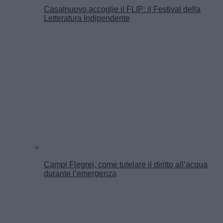
Casalnuovo accoglie il FLIP: il Festival della
Letteratura Indipendente
Campi Flegrei, come tutelare il diritto all’acqua
durante l’emergenza