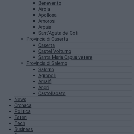
Benevento
Airola
Apollosa
Amorosi
Arpaia
Sant’Agata de’ Goti
Provincia di Caserta
Caserta
Castel Volturno
Santa Maria Capua vetere
Provincia di Salerno
Salerno
Agropoli
Amalfi
Angri
Castellabate
News
Cronaca
Politica
Esteri
Tech
Business