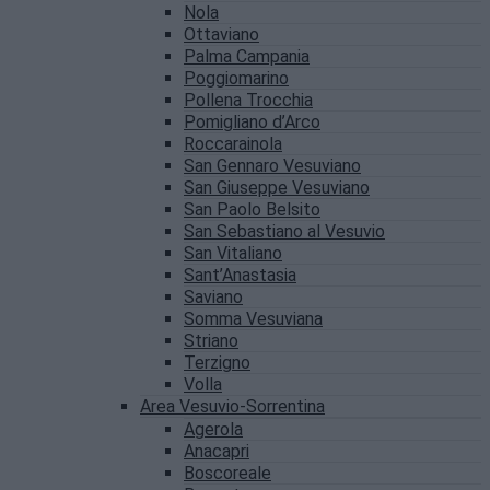
Nola
Ottaviano
Palma Campania
Poggiomarino
Pollena Trocchia
Pomigliano d’Arco
Roccarainola
San Gennaro Vesuviano
San Giuseppe Vesuviano
San Paolo Belsito
San Sebastiano al Vesuvio
San Vitaliano
Sant’Anastasia
Saviano
Somma Vesuviana
Striano
Terzigno
Volla
Area Vesuvio-Sorrentina
Agerola
Anacapri
Boscoreale