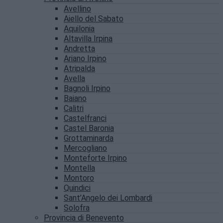
Avellino
Aiello del Sabato
Aquilonia
Altavilla Irpina
Andretta
Ariano Irpino
Atripalda
Avella
Bagnoli Irpino
Baiano
Calitri
Castelfranci
Castel Baronia
Grottaminarda
Mercogliano
Monteforte Irpino
Montella
Montoro
Quindici
Sant’Angelo dei Lombardi
Solofra
Provincia di Benevento