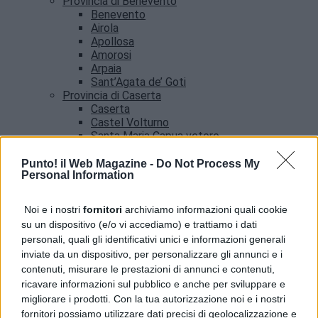
Provincia di Benevento
Benevento
Airola
Apollosa
Amorosi
Arpaia
Sant’Agata de’ Goti
Provincia di Caserta
Caserta
Castel Volturno
Santa Maria Capua vetere
Provincia di Salerno
Salerno
Punto! il Web Magazine -
Do Not Process My
Personal Information
Agropoli
Amalfi
Angri
Noi e i nostri
fornitori
archiviamo informazioni quali cookie
Castellabate
su un dispositivo (e/o vi accediamo) e trattiamo i dati
News
personali, quali gli identificativi unici e informazioni generali
inviate da un dispositivo, per personalizzare gli annunci e i
contenuti, misurare le prestazioni di annunci e contenuti,
ricavare informazioni sul pubblico e anche per sviluppare e
migliorare i prodotti. Con la tua autorizzazione noi e i nostri
fornitori possiamo utilizzare dati precisi di geolocalizzazione e