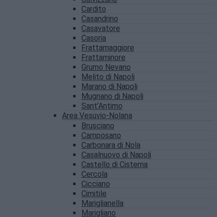
Cardito
Casandrino
Casavatore
Casoria
Frattamaggiore
Frattaminore
Grumo Nevano
Melito di Napoli
Marano di Napoli
Mugnano di Napoli
Sant’Antimo
Area Vesuvio-Nolana
Brusciano
Camposano
Carbonara di Nola
Casalnuovo di Napoli
Castello di Cisterna
Cercola
Cicciano
Cimitile
Mariglianella
Marigliano