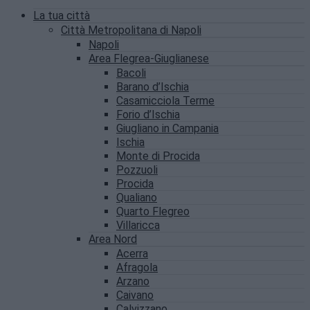
La tua città
Città Metropolitana di Napoli
Napoli
Area Flegrea-Giuglianese
Bacoli
Barano d’Ischia
Casamicciola Terme
Forio d’Ischia
Giugliano in Campania
Ischia
Monte di Procida
Pozzuoli
Procida
Qualiano
Quarto Flegreo
Villaricca
Area Nord
Acerra
Afragola
Arzano
Caivano
Calvizzano