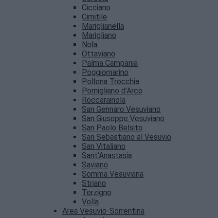
Cicciano
Cimitile
Mariglianella
Marigliano
Nola
Ottaviano
Palma Campania
Poggiomarino
Pollena Trocchia
Pomigliano d’Arco
Roccarainola
San Gennaro Vesuviano
San Giuseppe Vesuviano
San Paolo Belsito
San Sebastiano al Vesuvio
San Vitaliano
Sant’Anastasia
Saviano
Somma Vesuviana
Striano
Terzigno
Volla
Area Vesuvio-Sorrentina