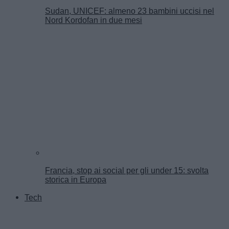
Sudan, UNICEF: almeno 23 bambini uccisi nel
Nord Kordofan in due mesi
Francia, stop ai social per gli under 15: svolta
storica in Europa
Tech