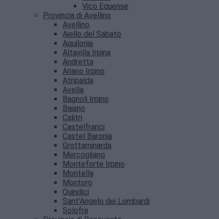
Vico Equense
Provincia di Avellino
Avellino
Aiello del Sabato
Aquilonia
Altavilla Irpina
Andretta
Ariano Irpino
Atripalda
Avella
Bagnoli Irpino
Baiano
Calitri
Castelfranci
Castel Baronia
Grottaminarda
Mercogliano
Monteforte Irpino
Montella
Montoro
Quindici
Sant’Angelo dei Lombardi
Solofra