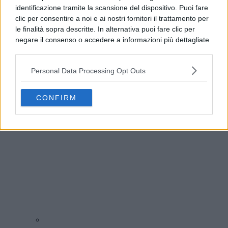
identificazione tramite la scansione del dispositivo. Puoi fare
clic per consentire a noi e ai nostri fornitori il trattamento per
le finalità sopra descritte. In alternativa puoi fare clic per
negare il consenso o accedere a informazioni più dettagliate
e modificare le tue preferenze prima di acconsentire.
Si rende noto che alcuni trattamenti dei dati personali
Personal Data Processing Opt Outs
possono non richiedere il tuo consenso, ma hai il diritto di
Napoli, Ditto: “Trasporti estivi da potenziare entro
opporti a tale trattamento. Le tue preferenze si
il 2027”
applicheranno solo a questo sito web. Puoi modificare le tue
CONFIRM
preferenze in qualsiasi momento ritornando su questo sito o
consultando la nostra
informativa sulla riservatezza
.