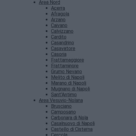
Area Nord
Acerra
Afragola
Arzano
Caivano
Calvizzano
Cardito
Casandrino
Casavatore
Casoria
Frattamaggiore
Frattaminore
Grumo Nevano
Melito di Napoli
Marano di Napoli
Mugnano di Napoli
Sant’Antimo
Area Vesuvio-Nolana
Brusciano
Camposano
Carbonara di Nola
Casalnuovo di Napoli
Castello di Cisterna
Cercola