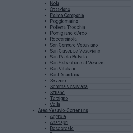
Nola
Ottaviano
Palma Campania
Poggiomarino
Pollena Trocchia
Pomigliano d’Arco
Roccarainola
San Gennaro Vesuviano
San Giuseppe Vesuviano
San Paolo Belsito
San Sebastiano al Vesuvio
San Vitaliano
Sant’Anastasia
Saviano
Somma Vesuviana
Striano
Terzigno
Volla
Area Vesuvio-Sorrentina
Agerola
Anacapri
Boscoreale