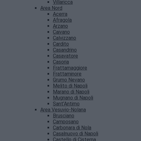
Villaricca
Area Nord
Acerra
Afragola
Arzano
Caivano
Calvizzano
Cardito
Casandrino
Casavatore
Casoria
Frattamaggiore
Frattaminore
Grumo Nevano
Melito di Napoli
Marano di Napoli
Mugnano di Napoli
Sant’Antimo
Area Vesuvio-Nolana
Brusciano
Camposano
Carbonara di Nola
Casalnuovo di Napoli
Castello di Cisterna