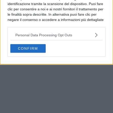
identificazione tramite la scansione del dispositivo. Puoi fare
clic per consentire a noi e ai nostri fornitori il trattamento per
le finalità sopra descritte. In alternativa puoi fare clic per
negare il consenso o accedere a informazioni più dettagliate
e modificare le tue preferenze prima di acconsentire.
Si rende noto che alcuni trattamenti dei dati personali
Personal Data Processing Opt Outs
possono non richiedere il tuo consenso, ma hai il diritto di
opporti a tale trattamento. Le tue preferenze si
Benevento, allerta meteo fino alle 21: l’avviso del
applicheranno solo a questo sito web. Puoi modificare le tue
Comune
CONFIRM
preferenze in qualsiasi momento ritornando su questo sito o
consultando la nostra
informativa sulla riservatezza
.