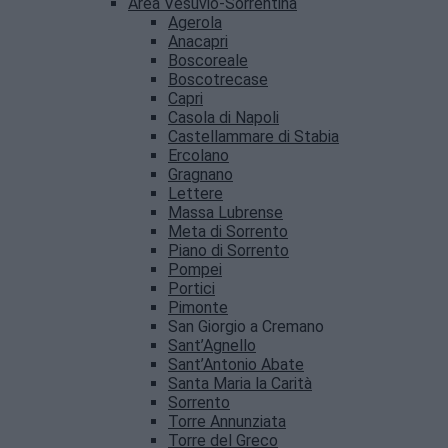
Area Vesuvio-Sorrentina
Agerola
Anacapri
Boscoreale
Boscotrecase
Capri
Casola di Napoli
Castellammare di Stabia
Ercolano
Gragnano
Lettere
Massa Lubrense
Meta di Sorrento
Piano di Sorrento
Pompei
Portici
Pimonte
San Giorgio a Cremano
Sant’Agnello
Sant’Antonio Abate
Santa Maria la Carità
Sorrento
Torre Annunziata
Torre del Greco