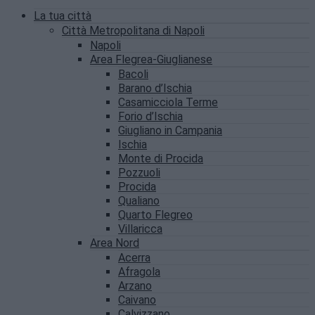
La tua città
Città Metropolitana di Napoli
Napoli
Area Flegrea-Giuglianese
Bacoli
Barano d’Ischia
Casamicciola Terme
Forio d’Ischia
Giugliano in Campania
Ischia
Monte di Procida
Pozzuoli
Procida
Qualiano
Quarto Flegreo
Villaricca
Area Nord
Acerra
Afragola
Arzano
Caivano
Calvizzano