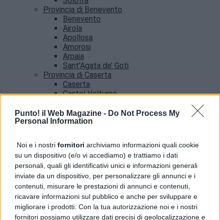
Solofra
Provincia di Benevento
Benevento
Airola
Apollosa
Amorosi
Arpaia
Sant’Agata de’ Goti
Provincia di Caserta
Caserta
Castel Volturno
Santa Maria Capua vetere
Provincia di Salerno
Punto! il Web Magazine -
Do Not Process My
Personal Information
Salerno
Agropoli
Amalfi
Noi e i nostri
fornitori
archiviamo informazioni quali cookie
Angri
su un dispositivo (e/o vi accediamo) e trattiamo i dati
Castellabate
personali, quali gli identificativi unici e informazioni generali
News
inviate da un dispositivo, per personalizzare gli annunci e i
contenuti, misurare le prestazioni di annunci e contenuti,
ricavare informazioni sul pubblico e anche per sviluppare e
migliorare i prodotti. Con la tua autorizzazione noi e i nostri
fornitori possiamo utilizzare dati precisi di geolocalizzazione e