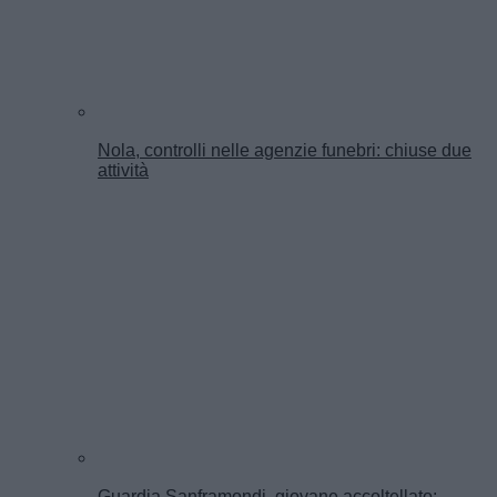
Nola, controlli nelle agenzie funebri: chiuse due
attività
Guardia Sanframondi, giovane accoltellato: