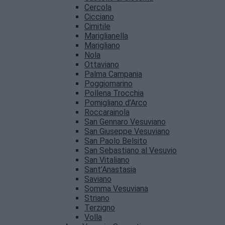
Cercola
Cicciano
Cimitile
Mariglianella
Marigliano
Nola
Ottaviano
Palma Campania
Poggiomarino
Pollena Trocchia
Pomigliano d’Arco
Roccarainola
San Gennaro Vesuviano
San Giuseppe Vesuviano
San Paolo Belsito
San Sebastiano al Vesuvio
San Vitaliano
Sant’Anastasia
Saviano
Somma Vesuviana
Striano
Terzigno
Volla