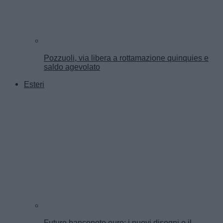
Pozzuoli, via libera a rottamazione quinquies e
saldo agevolato
Esteri
Future banconote euro: i nuovi disegni e il