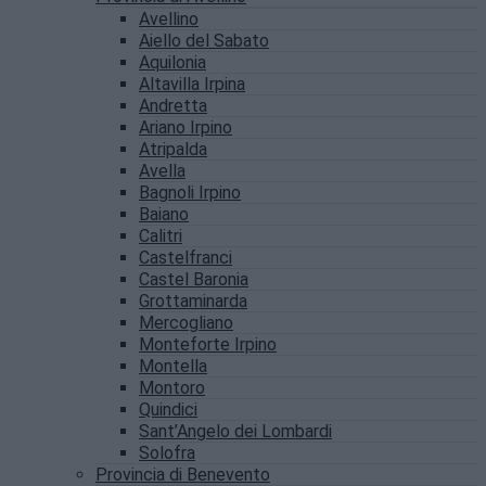
Avellino
Aiello del Sabato
Aquilonia
Altavilla Irpina
Andretta
Ariano Irpino
Atripalda
Avella
Bagnoli Irpino
Baiano
Calitri
Castelfranci
Castel Baronia
Grottaminarda
Mercogliano
Monteforte Irpino
Montella
Montoro
Quindici
Sant’Angelo dei Lombardi
Solofra
Provincia di Benevento