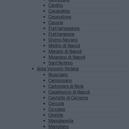
Cardito
Casandrino
Casavatore
Casoria
Frattamaggiore
Frattaminore
Grumo Nevano
Melito di Napoli
Marano di Napoli
Mugnano di Napoli
Sant’Antimo
Area Vesuvio-Nolana
Brusciano
Camposano
Carbonara di Nola
Casalnuovo di Napoli
Castello di Cisterna
Cercola
Cicciano
Cimitile
Mariglianella
Marigliano