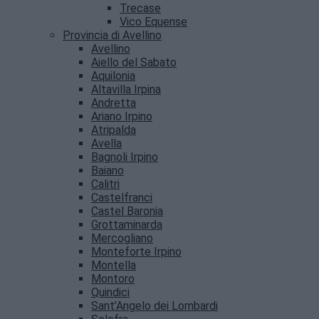
Trecase
Vico Equense
Provincia di Avellino
Avellino
Aiello del Sabato
Aquilonia
Altavilla Irpina
Andretta
Ariano Irpino
Atripalda
Avella
Bagnoli Irpino
Baiano
Calitri
Castelfranci
Castel Baronia
Grottaminarda
Mercogliano
Monteforte Irpino
Montella
Montoro
Quindici
Sant’Angelo dei Lombardi