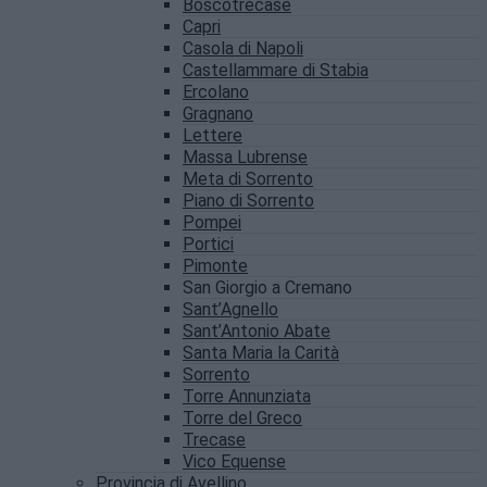
Boscotrecase
Capri
Casola di Napoli
Castellammare di Stabia
Ercolano
Gragnano
Lettere
Massa Lubrense
Meta di Sorrento
Piano di Sorrento
Pompei
Portici
Pimonte
San Giorgio a Cremano
Sant’Agnello
Sant’Antonio Abate
Santa Maria la Carità
Sorrento
Torre Annunziata
Torre del Greco
Trecase
Vico Equense
Provincia di Avellino