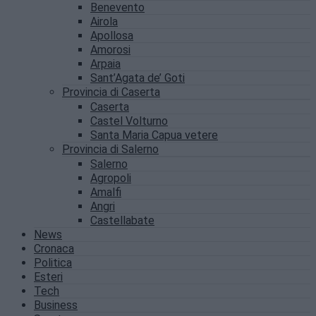
Benevento
Airola
Apollosa
Amorosi
Arpaia
Sant’Agata de’ Goti
Provincia di Caserta
Caserta
Castel Volturno
Santa Maria Capua vetere
Provincia di Salerno
Salerno
Agropoli
Amalfi
Angri
Castellabate
News
Cronaca
Politica
Esteri
Tech
Business