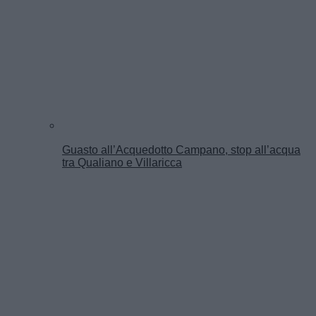
Guasto all’Acquedotto Campano, stop all’acqua
tra Qualiano e Villaricca