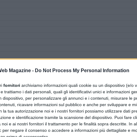
 Web Magazine -
Do Not Process My Personal Information
ri
fornitori
archiviamo informazioni quali cookie su un dispositivo (e/o v
 trattiamo i dati personali, quali gli identificativi unici e informazioni ge
n dispositivo, per personalizzare gli annunci e i contenuti, misurare le p
ntenuti, ricavare informazioni sul pubblico e anche per sviluppare e mig
n la tua autorizzazione noi e i nostri fornitori possiamo utilizzare dati pre
zione e identificazione tramite la scansione del dispositivo. Puoi fare cl
noi e ai nostri fornitori il trattamento per le finalità sopra descritte. In a
ic per negare il consenso o accedere a informazioni più dettagliate e mo
nze prima di acconsentire.