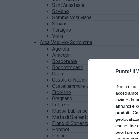
Sant’Anastasia
Saviano
Somma Vesuviana
Striano
Terzigno
Volla
Area Vesuvio-Sorrentina
Agerola
Anacapri
Boscoreale
Boscotrecase
Punto! il
Capri
Casola di Napoli
Castellammare di Stabia
Noi e i nost
Ercolano
accediamo) e
Gragnano
inviate da u
Lettere
annunci e co
Massa Lubrense
prodotti. Co
Meta di Sorrento
geolocalizza
Piano di Sorrento
consentire a 
Pompei
puoi fare cl
Portici
tue prefere