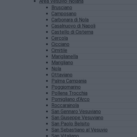
Area Vesuvio-Nolana
Brusciano
Camposano
Carbonara di Nola
Casalnuovo di Napoli
Castello di Cisterna
Cercola
Cicciano
Cimitile
Mariglianella
Marigliano
Nola
Ottaviano
Palma Campania
Poggiomarino
Pollena Trocchia
Pomigliano d’Arco
Roccarainola
San Gennaro Vesuviano
San Giuseppe Vesuviano
San Paolo Belsito
San Sebastiano al Vesuvio
San Vitaliano