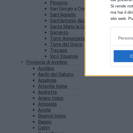
Pimonte
Si rende not
San Giorgio a Cremano
ma hai il di
Sant’Agnello
sito web. Pu
Sant’Antonio Abate
consultando
Santa Maria la Carità
Sorrento
Persona
Torre Annunziata
Torre del Greco
Trecase
Vico Equense
Provincia di Avellino
Avellino
Aiello del Sabato
Aquilonia
Altavilla Irpina
Andretta
Ariano Irpino
Atripalda
Avella
Bagnoli Irpino
Baiano
Calitri