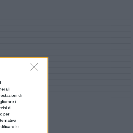
i
nerali
restazioni di
liorare i
cisi di
ic per
lternativa
dificare le