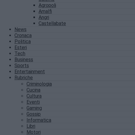
Agropoli
Amalfi
Angri
Castellabate
News
Cronaca
Politica
Esteri
Tech
Business
Sports
Entertainment
Rubriche
Criminologia
Cucina
Cultura
Eventi
Gaming
Gossip
Informatica
Libri
Motori