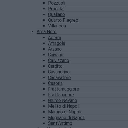
Pozzuoli
Procida
Qualiano
Quarto Flegreo
Villaricca
Area Nord
Acerra
Afragola
Arzano
Caivano
Calvizzano
Cardito
Casandrino
Casavatore
Casoria
Frattamaggiore
Frattaminore
Grumo Nevano
Melito di Napoli
Marano di Napoli
Mugnano di Napoli
Sant’Antimo