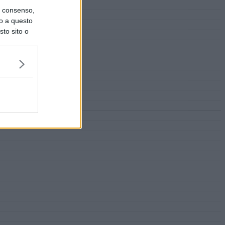
uo consenso,
lo a questo
sto sito o