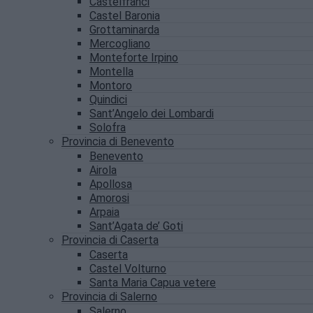
Castelfranci
Castel Baronia
Grottaminarda
Mercogliano
Monteforte Irpino
Montella
Montoro
Quindici
Sant’Angelo dei Lombardi
Solofra
Provincia di Benevento
Benevento
Airola
Apollosa
Amorosi
Arpaia
Sant’Agata de’ Goti
Provincia di Caserta
Caserta
Castel Volturno
Santa Maria Capua vetere
Provincia di Salerno
Salerno