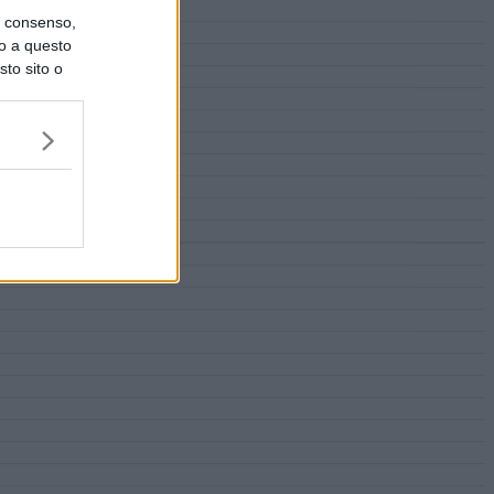
uo consenso,
lo a questo
sto sito o