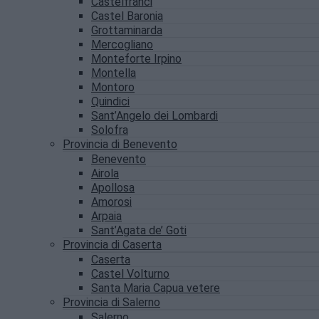
Castelfranci
Castel Baronia
Grottaminarda
Mercogliano
Monteforte Irpino
Montella
Montoro
Quindici
Sant’Angelo dei Lombardi
Solofra
Provincia di Benevento
Benevento
Airola
Apollosa
Amorosi
Arpaia
Sant’Agata de’ Goti
Provincia di Caserta
Caserta
Castel Volturno
Santa Maria Capua vetere
Provincia di Salerno
Salerno