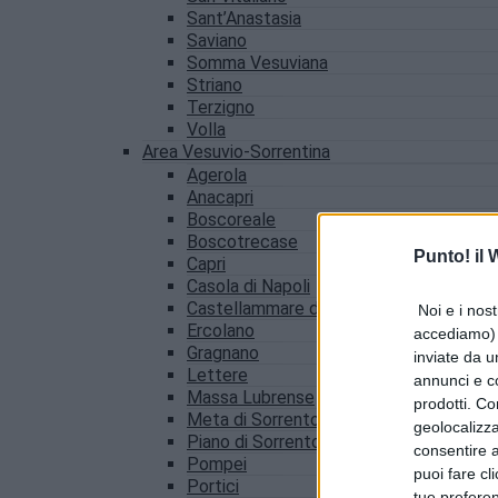
Sant’Anastasia
Saviano
Somma Vesuviana
Striano
Terzigno
Volla
Area Vesuvio-Sorrentina
Agerola
Anacapri
Boscoreale
Boscotrecase
Punto! il
Capri
Casola di Napoli
Castellammare di Stabia
Noi e i nost
Ercolano
accediamo) e
Gragnano
inviate da u
Lettere
annunci e co
Massa Lubrense
prodotti. Co
Meta di Sorrento
geolocalizza
Piano di Sorrento
consentire a 
Pompei
puoi fare cl
Portici
tue prefere