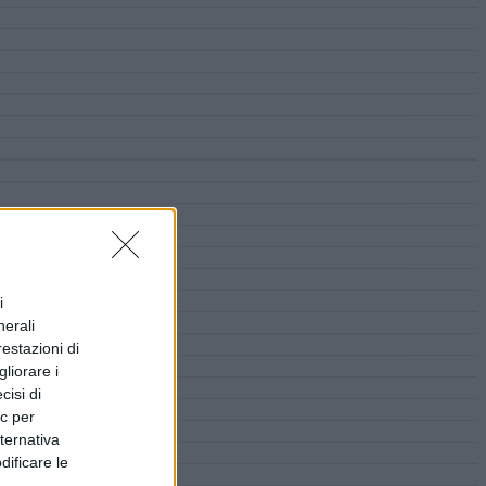
i
nerali
restazioni di
liorare i
cisi di
ic per
lternativa
dificare le