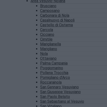
Area Vesuvio-Nolana
Brusciano
Camposano
Carbonara di Nola
Casalnuovo di Napoli
Castello di Cisterna
Cercola
Cicciano
Cimitile
Mariglianella
Marigliano
Nola
Ottaviano
Palma Campania
Poggiomarino
Pollena Trocchia
Pomigliano d’Arco
Roccarainola
San Gennaro Vesuviano
San Giuseppe Vesuviano
San Paolo Belsito
San Sebastiano al Vesuvio
San Vitaliano