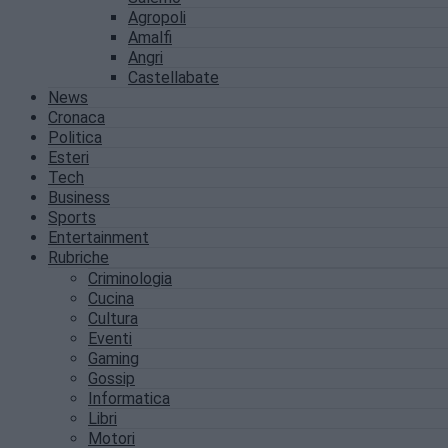
Agropoli
Amalfi
Angri
Castellabate
News
Cronaca
Politica
Esteri
Tech
Business
Sports
Entertainment
Rubriche
Criminologia
Cucina
Cultura
Eventi
Gaming
Gossip
Informatica
Libri
Motori