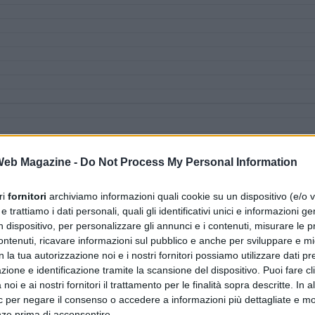
 Web Magazine -
Do Not Process My Personal Information
ri
fornitori
archiviamo informazioni quali cookie su un dispositivo (e/o v
 trattiamo i dati personali, quali gli identificativi unici e informazioni ge
n dispositivo, per personalizzare gli annunci e i contenuti, misurare le p
ntenuti, ricavare informazioni sul pubblico e anche per sviluppare e mig
n la tua autorizzazione noi e i nostri fornitori possiamo utilizzare dati pre
zione e identificazione tramite la scansione del dispositivo. Puoi fare cl
noi e ai nostri fornitori il trattamento per le finalità sopra descritte. In a
ic per negare il consenso o accedere a informazioni più dettagliate e mo
nze prima di acconsentire.