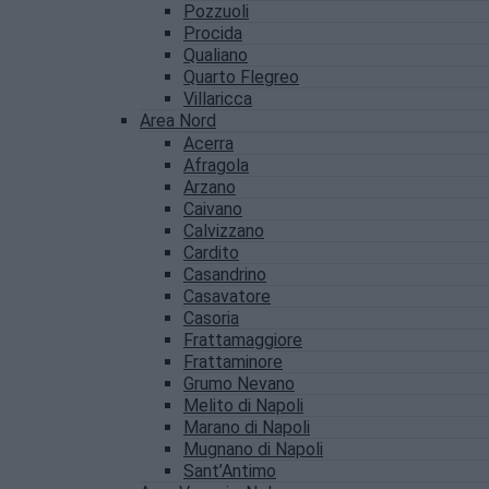
Pozzuoli
Procida
Qualiano
Quarto Flegreo
Villaricca
Area Nord
Acerra
Afragola
Arzano
Caivano
Calvizzano
Cardito
Casandrino
Casavatore
Casoria
Frattamaggiore
Frattaminore
Grumo Nevano
Melito di Napoli
Marano di Napoli
Mugnano di Napoli
Sant’Antimo