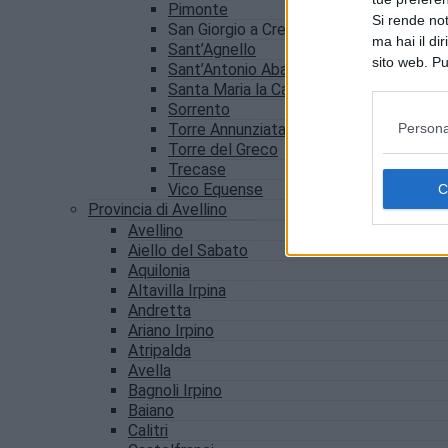
Pimonte
Si rende not
San Giorgio a Cremano
ma hai il di
Sant’Agnello
sito web. Pu
Sant’Antonio Abate
consultando
Santa Maria la Carità
Sorrento
Persona
Torre Annunziata
Torre del Greco
Trecase
Vico Equense
Provincia di Avellino
Avellino
Aiello del Sabato
Aquilonia
Altavilla Irpina
Andretta
Ariano Irpino
Atripalda
Avella
Bagnoli Irpino
Baiano
Calitri