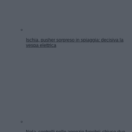
Ischia, pusher sorpreso in spiaggia: decisiva la
vespa elettrica
Nola, controlli nelle agenzie funebri: chiuse due