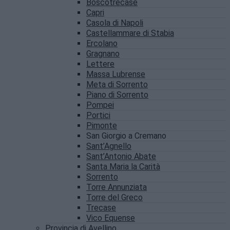
Boscotrecase
Capri
Casola di Napoli
Castellammare di Stabia
Ercolano
Gragnano
Lettere
Massa Lubrense
Meta di Sorrento
Piano di Sorrento
Pompei
Portici
Pimonte
San Giorgio a Cremano
Sant’Agnello
Sant’Antonio Abate
Santa Maria la Carità
Sorrento
Torre Annunziata
Torre del Greco
Trecase
Vico Equense
Provincia di Avellino