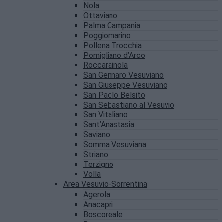
Nola
Ottaviano
Palma Campania
Poggiomarino
Pollena Trocchia
Pomigliano d’Arco
Roccarainola
San Gennaro Vesuviano
San Giuseppe Vesuviano
San Paolo Belsito
San Sebastiano al Vesuvio
San Vitaliano
Sant’Anastasia
Saviano
Somma Vesuviana
Striano
Terzigno
Volla
Area Vesuvio-Sorrentina
Agerola
Anacapri
Boscoreale