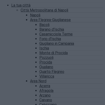
La tua città
Città Metropolitana di Napoli
Napoli
Area Flegrea-Giuglianese
Bacoli
Barano d’Ischia
Casamicciola Terme
Forio d’Ischia
Giugliano in Campania
Ischia
Monte di Procida
Pozzuoli
Procida
Qualiano
Quarto Flegreo
Villaricca
Area Nord
Acerra
Afragola
Arzano
Caivano
Calvizzano