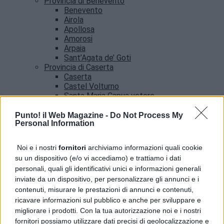
Provincia di Benevento
Benevento
Airola
Apollosa
Amorosi
Arpaia
Sant’Agata de’ Goti
Provincia di Caserta
Caserta
Castel Volturno
Santa Maria Capua vetere
Provincia di Salerno
Salerno
Punto! il Web Magazine -
Do Not Process My
Personal Information
Agropoli
Amalfi
Angri
Noi e i nostri
fornitori
archiviamo informazioni quali cookie
Castellabate
su un dispositivo (e/o vi accediamo) e trattiamo i dati
News
personali, quali gli identificativi unici e informazioni generali
inviate da un dispositivo, per personalizzare gli annunci e i
contenuti, misurare le prestazioni di annunci e contenuti,
ricavare informazioni sul pubblico e anche per sviluppare e
migliorare i prodotti. Con la tua autorizzazione noi e i nostri
fornitori possiamo utilizzare dati precisi di geolocalizzazione e