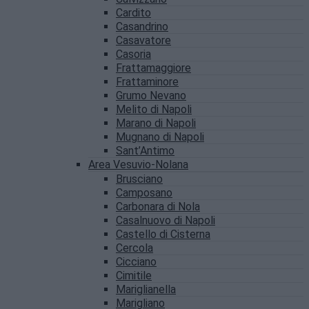
Cardito
Casandrino
Casavatore
Casoria
Frattamaggiore
Frattaminore
Grumo Nevano
Melito di Napoli
Marano di Napoli
Mugnano di Napoli
Sant’Antimo
Area Vesuvio-Nolana
Brusciano
Camposano
Carbonara di Nola
Casalnuovo di Napoli
Castello di Cisterna
Cercola
Cicciano
Cimitile
Mariglianella
Marigliano