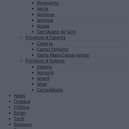
Benevento
Airola
Apollosa
Amorosi
Arpaia
Sant’Agata de’ Goti
Provincia di Caserta
Caserta
Castel Volturno
Santa Maria Capua vetere
Provincia di Salerno
Salerno
Agropoli
Amalfi
Angri
Castellabate
News
Cronaca
Politica
Esteri
Tech
Business