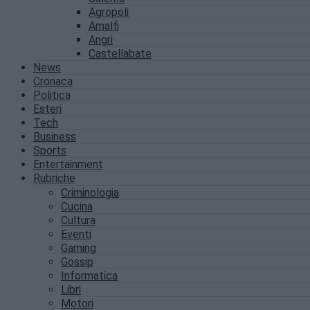
Agropoli
Amalfi
Angri
Castellabate
News
Cronaca
Politica
Esteri
Tech
Business
Sports
Entertainment
Rubriche
Criminologia
Cucina
Cultura
Eventi
Gaming
Gossip
Informatica
Libri
Motori