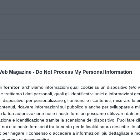
 Web Magazine -
Do Not Process My Personal Information
ri
fornitori
archiviamo informazioni quali cookie su un dispositivo (e/o v
 trattiamo i dati personali, quali gli identificativi unici e informazioni ge
n dispositivo, per personalizzare gli annunci e i contenuti, misurare le p
ntenuti, ricavare informazioni sul pubblico e anche per sviluppare e mig
n la tua autorizzazione noi e i nostri fornitori possiamo utilizzare dati pre
zione e identificazione tramite la scansione del dispositivo. Puoi fare cl
noi e ai nostri fornitori il trattamento per le finalità sopra descritte. In a
ic per negare il consenso o accedere a informazioni più dettagliate e mo
nze prima di acconsentire.