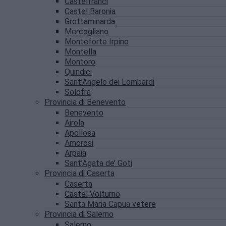
Castelfranci
Castel Baronia
Grottaminarda
Mercogliano
Monteforte Irpino
Montella
Montoro
Quindici
Sant’Angelo dei Lombardi
Solofra
Provincia di Benevento
Benevento
Airola
Apollosa
Amorosi
Arpaia
Sant’Agata de’ Goti
Provincia di Caserta
Caserta
Castel Volturno
Santa Maria Capua vetere
Provincia di Salerno
Salerno