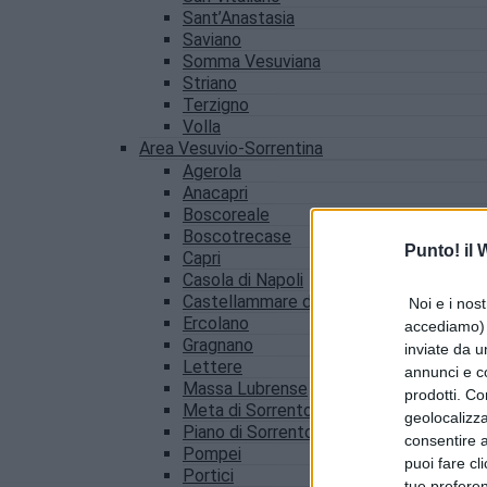
Sant’Anastasia
Saviano
Somma Vesuviana
Striano
Terzigno
Volla
Area Vesuvio-Sorrentina
Agerola
Anacapri
Boscoreale
Boscotrecase
Punto! il
Capri
Casola di Napoli
Castellammare di Stabia
Noi e i nost
Ercolano
accediamo) e
Gragnano
inviate da u
Lettere
annunci e co
Massa Lubrense
prodotti. Co
Meta di Sorrento
geolocalizza
Piano di Sorrento
consentire a 
Pompei
puoi fare cl
Portici
tue prefere