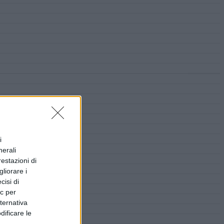
i
nerali
restazioni di
liorare i
cisi di
ic per
lternativa
dificare le