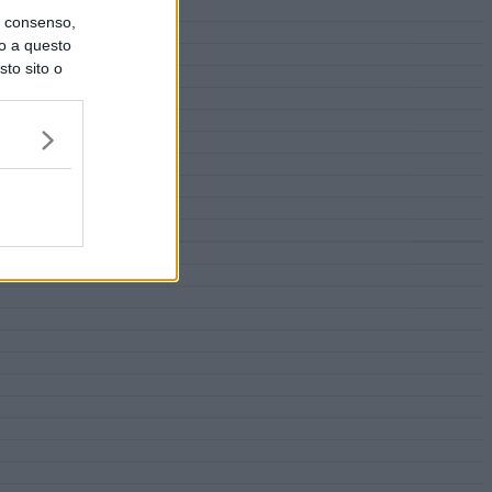
uo consenso,
lo a questo
sto sito o