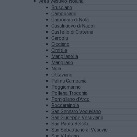
Area Vesuvio-Nolana
Brusciano
Camposano
Carbonara di Nola
Casalnuovo di Napoli
Castello di Cisterna
Cercola
Cicciano
Cimitile
Mariglianella
Marigliano
Nola
Ottaviano
Palma Campania
Poggiomarino
Pollena Trocchia
Pomigliano d’Arco
Roccarainola
San Gennaro Vesuviano
San Giuseppe Vesuviano
San Paolo Belsito
San Sebastiano al Vesuvio
San Vitaliano