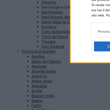
Pimonte
Si rende not
San Giorgio a Cremano
ma hai il di
Sant’Agnello
sito web. Pu
Sant’Antonio Abate
consultando
Santa Maria la Carità
Sorrento
Persona
Torre Annunziata
Torre del Greco
Trecase
Vico Equense
Provincia di Avellino
Avellino
Aiello del Sabato
Aquilonia
Altavilla Irpina
Andretta
Ariano Irpino
Atripalda
Avella
Bagnoli Irpino
Baiano
Calitri