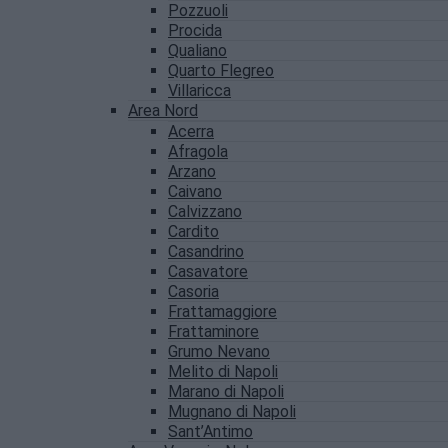
Pozzuoli
Procida
Qualiano
Quarto Flegreo
Villaricca
Area Nord
Acerra
Afragola
Arzano
Caivano
Calvizzano
Cardito
Casandrino
Casavatore
Casoria
Frattamaggiore
Frattaminore
Grumo Nevano
Melito di Napoli
Marano di Napoli
Mugnano di Napoli
Sant’Antimo