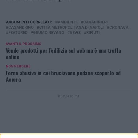
ARGOMENTI CORRELATI:
AMBIENTE
CARABINIERI
CASANDRINO
CITTÀ METROPOLITANA DI NAPOLI
CRONACA
FEATURED
GRUMO NEVANO
NEWS
RIFIUTI
AVANTI IL ​​PROSSIMO
Vende prodotti per l’edilizia sul web ma è una truffa
online
NON PERDERE
Forno abusivo in cui bruciavano pedane scoperto ad
Acerra
PUBBLICITÀ