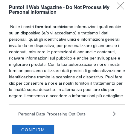
Punto! il Web Magazine -
Do Not Process My
Personal Information
Noi e i nostri
fornitori
archiviamo informazioni quali cookie
su un dispositivo (e/o vi accediamo) e trattiamo i dati
personali, quali gli identificativi unici e informazioni generali
inviate da un dispositivo, per personalizzare gli annunci e i
contenuti, misurare le prestazioni di annunci e contenuti,
ricavare informazioni sul pubblico e anche per sviluppare e
migliorare i prodotti. Con la tua autorizzazione noi e i nostri
fornitori possiamo utilizzare dati precisi di geolocalizzazione e
identificazione tramite la scansione del dispositivo. Puoi fare
clic per consentire a noi e ai nostri fornitori il trattamento per
le finalità sopra descritte. In alternativa puoi fare clic per
negare il consenso o accedere a informazioni più dettagliate
e modificare le tue preferenze prima di acconsentire.
CLICCA PER COMMETARE
Si rende noto che alcuni trattamenti dei dati personali
Personal Data Processing Opt Outs
possono non richiedere il tuo consenso, ma hai il diritto di
opporti a tale trattamento. Le tue preferenze si
PUBBLICITÀ
applicheranno solo a questo sito web. Puoi modificare le tue
CONFIRM
preferenze in qualsiasi momento ritornando su questo sito o