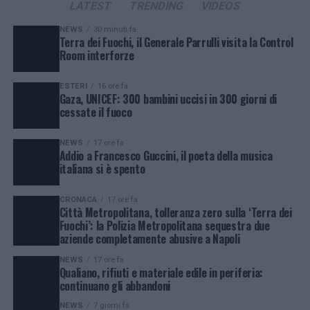
LATEST
TRENDING
VIDEOS
NEWS
30 minuti fa
Terra dei Fuochi, il Generale Parrulli visita la Control
Room interforze
ESTERI
16 ore fa
Gaza, UNICEF: 300 bambini uccisi in 300 giorni di
cessate il fuoco
NEWS
17 ore fa
Addio a Francesco Guccini, il poeta della musica
italiana si è spento
CRONACA
17 ore fa
Città Metropolitana, tolleranza zero sulla ‘Terra dei
Fuochi’: la Polizia Metropolitana sequestra due
aziende completamente abusive a Napoli
NEWS
17 ore fa
Qualiano, rifiuti e materiale edile in periferia:
continuano gli abbandoni
NEWS
7 giorni fa