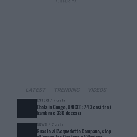
PUBBLICITÀ
LATEST
TRENDING
VIDEOS
ESTERI
7 ore fa
Ebola in Congo, UNICEF: 743 casi tra i
bambini e 330 decessi
NEWS
7 ore fa
Guasto all’Acquedotto Campano, stop