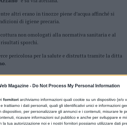
Arzano
” e su via atellana.
tre altri erano in tinozze piene d’acqua affinché si
izioni di igiene precaria.
 cottura non omologati alla normativa sanitaria e al
risultati sporchi.
ce pericolosa per la salute e distrutta tramite la ditta
no
.
 ambulanti per violazione delle norme sulla vendita
 Web Magazine -
Do Not Process My Personal Information
ri
fornitori
archiviamo informazioni quali cookie su un dispositivo (e/o v
 trattiamo i dati personali, quali gli identificativi unici e informazioni ge
ETROPOLITANA DI NAPOLI
FEATURED
n dispositivo, per personalizzare gli annunci e i contenuti, misurare le p
ntenuti, ricavare informazioni sul pubblico e anche per sviluppare e mig
AVANTI IL ​​PROSSIMO
83 anni trovata con 20kg di sigarette
n la tua autorizzazione noi e i nostri fornitori possiamo utilizzare dati pre