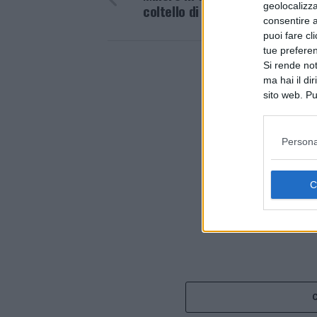
geolocalizza
coltello di 22cm
consentire a 
puoi fare cl
tue prefere
Si rende not
ma hai il di
sito web. Pu
consultando
Persona