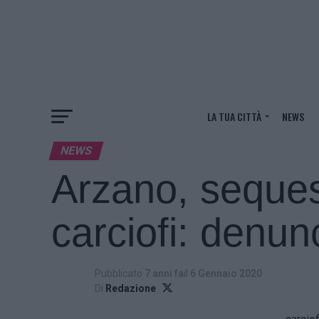
LA TUA CITTÀ
NEWS
NEWS
Arzano, sequest
carciofi: denun
Pubblicato
7 anni fa
il
6 Gennaio 2020
Di
Redazione