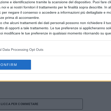
zione e identificazione tramite la scansione del dispositivo. Puoi fare cl
di contrabbando
noi e ai nostri fornitori il trattamento per le finalità sopra descritte. In a
ic per negare il consenso o accedere a informazioni più dettagliate e mo
nze prima di acconsentire.
o che alcuni trattamenti dei dati personali possono non richiedere il t
PUBBLICITÀ
ritto di opporti a tale trattamento. Le tue preferenze si applicheranno so
oi modificare le tue preferenze in qualsiasi momento ritornando su que
 la nostra
informativa sulla riservatezza
.
l Data Processing Opt Outs
CONFIRM
CLICCA PER COMMETARE