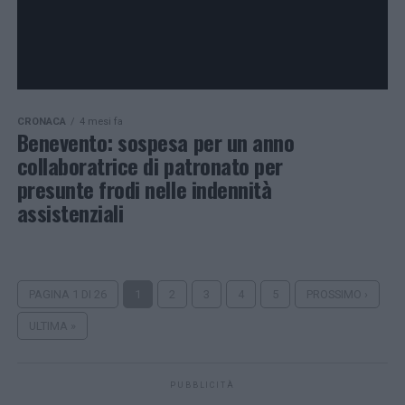
CRONACA
4 mesi fa
Benevento: sospesa per un anno
collaboratrice di patronato per
presunte frodi nelle indennità
assistenziali
PAGINA 1 DI 26
1
2
3
4
5
PROSSIMO ›
ULTIMA »
PUBBLICITÀ