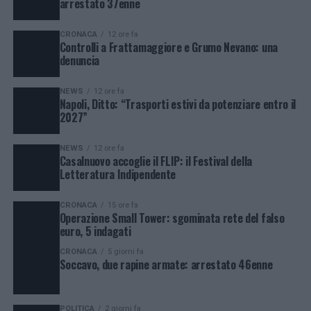
arrestato 37enne
CRONACA
12 ore fa
Controlli a Frattamaggiore e Grumo Nevano: una
denuncia
NEWS
12 ore fa
Napoli, Ditto: “Trasporti estivi da potenziare entro il
2027”
NEWS
12 ore fa
Casalnuovo accoglie il FLIP: il Festival della
Letteratura Indipendente
CRONACA
15 ore fa
Operazione Small Tower: sgominata rete del falso
euro, 5 indagati
CRONACA
5 giorni fa
Soccavo, due rapine armate: arrestato 46enne
POLITICA
2 giorni fa