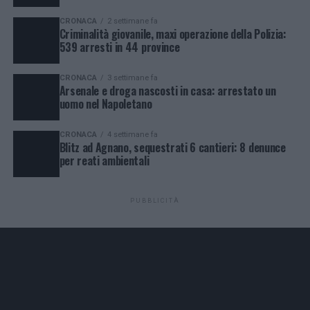
CRONACA
2 settimane fa
Criminalità giovanile, maxi operazione della Polizia:
539 arresti in 44 province
CRONACA
3 settimane fa
Arsenale e droga nascosti in casa: arrestato un
uomo nel Napoletano
CRONACA
4 settimane fa
Blitz ad Agnano, sequestrati 6 cantieri: 8 denunce
per reati ambientali
PUBBLICITÀ