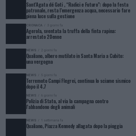
Sant’Agata dé Goti , “Radici e Futuro”: dopo la festa
patronale, resta l’emergenza acqua, necessario fare
piena luce sulla gestione
CRONACA
3 giorni fa
Agerola, sventata la truffa della finta rapina:
arrestato 20enne
NEWS
2 giorni fa
Qualiano, albero mutilato in Santa Maria a Cubito:
una vergogna
NEWS
5 giorni fa
Terremoto Campi Flegrei, continua lo sciame sismico
dopo il 4.7
NEWS
6 giorni fa
Polizia di Stato, al via la campagna contro
l’abbandono degli animali
NEWS
1 settimana fa
Qualiano, Piazza Kennedy allagata dopo la pioggia