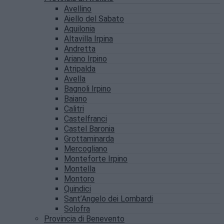
Avellino
Aiello del Sabato
Aquilonia
Altavilla Irpina
Andretta
Ariano Irpino
Atripalda
Avella
Bagnoli Irpino
Baiano
Calitri
Castelfranci
Castel Baronia
Grottaminarda
Mercogliano
Monteforte Irpino
Montella
Montoro
Quindici
Sant’Angelo dei Lombardi
Solofra
Provincia di Benevento