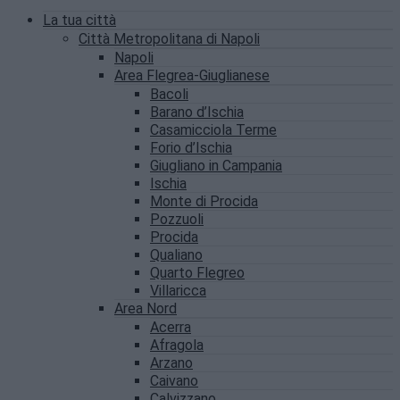
La tua città
Città Metropolitana di Napoli
Napoli
Area Flegrea-Giuglianese
Bacoli
Barano d’Ischia
Casamicciola Terme
Forio d’Ischia
Giugliano in Campania
Ischia
Monte di Procida
Pozzuoli
Procida
Qualiano
Quarto Flegreo
Villaricca
Area Nord
Acerra
Afragola
Arzano
Caivano
Calvizzano