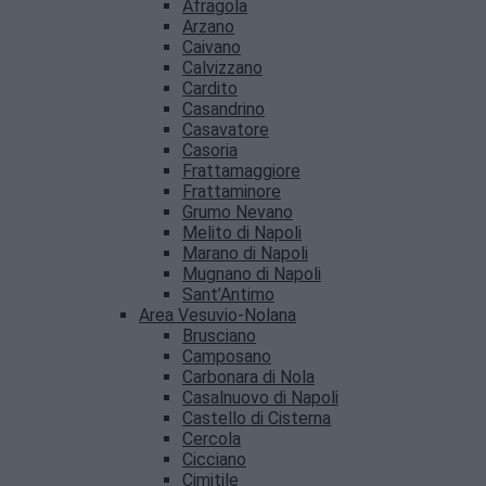
Afragola
Arzano
Caivano
Calvizzano
Cardito
Casandrino
Casavatore
Casoria
Frattamaggiore
Frattaminore
Grumo Nevano
Melito di Napoli
Marano di Napoli
Mugnano di Napoli
Sant’Antimo
Area Vesuvio-Nolana
Brusciano
Camposano
Carbonara di Nola
Casalnuovo di Napoli
Castello di Cisterna
Cercola
Cicciano
Cimitile