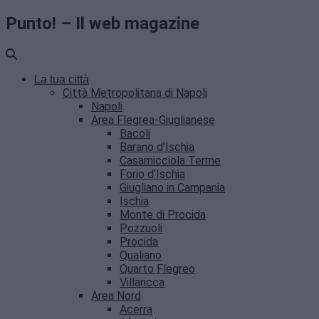
Punto! – Il web magazine
La tua città
Città Metropolitana di Napoli
Napoli
Area Flegrea-Giuglianese
Bacoli
Barano d’Ischia
Casamicciola Terme
Forio d’Ischia
Giugliano in Campania
Ischia
Monte di Procida
Pozzuoli
Procida
Qualiano
Quarto Flegreo
Villaricca
Area Nord
Acerra