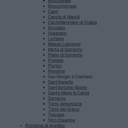
Boscoreale
Boscotrecase
Capri
Casola di Napoli
Castellammare di Stabia
Ercolano
Gragnano
Lettere
Massa Lubrense
Meta di Sorrento
Piano di Sorrento
Pompei
Portici
Pimonte
San Giorgio a Cremano
Sant’Agnello
Sant’Antonio Abate
Santa Maria la Carità
Sorrento
Torre Annunziata
Torre del Greco
Trecase
Vico Equense
Provincia di Avellino