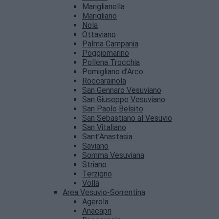
Mariglianella
Marigliano
Nola
Ottaviano
Palma Campania
Poggiomarino
Pollena Trocchia
Pomigliano d’Arco
Roccarainola
San Gennaro Vesuviano
San Giuseppe Vesuviano
San Paolo Belsito
San Sebastiano al Vesuvio
San Vitaliano
Sant’Anastasia
Saviano
Somma Vesuviana
Striano
Terzigno
Volla
Area Vesuvio-Sorrentina
Agerola
Anacapri