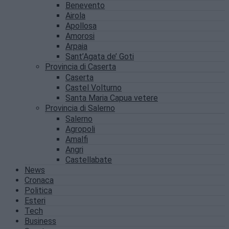
Benevento
Airola
Apollosa
Amorosi
Arpaia
Sant’Agata de’ Goti
Provincia di Caserta
Caserta
Castel Volturno
Santa Maria Capua vetere
Provincia di Salerno
Salerno
Agropoli
Amalfi
Angri
Castellabate
News
Cronaca
Politica
Esteri
Tech
Business