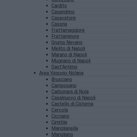
Cardito
Casandrino
Casavatore
Casoria
Frattamaggiore
Frattaminore
Grumo Nevano
Melito di Napoli
Marano di Napoli
Mugnano di Napoli
Sant’Antimo
Area Vesuvio-Nolana
Brusciano
Camposano
Carbonara di Nola
Casalnuovo di Napoli
Castello di Cisterna
Cercola
Cicciano
Cimitile
Mariglianella
Marigliano