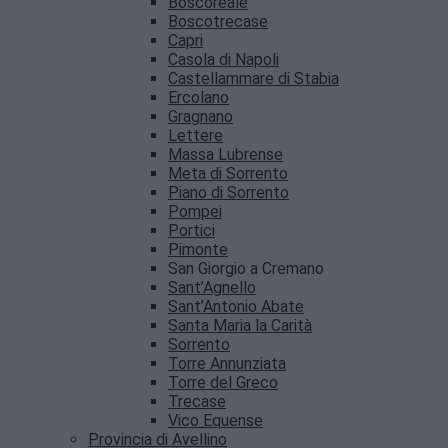
Boscoreale
Boscotrecase
Capri
Casola di Napoli
Castellammare di Stabia
Ercolano
Gragnano
Lettere
Massa Lubrense
Meta di Sorrento
Piano di Sorrento
Pompei
Portici
Pimonte
San Giorgio a Cremano
Sant’Agnello
Sant’Antonio Abate
Santa Maria la Carità
Sorrento
Torre Annunziata
Torre del Greco
Trecase
Vico Equense
Provincia di Avellino