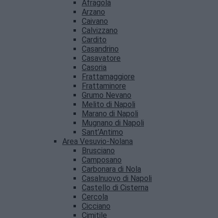
Afragola
Arzano
Caivano
Calvizzano
Cardito
Casandrino
Casavatore
Casoria
Frattamaggiore
Frattaminore
Grumo Nevano
Melito di Napoli
Marano di Napoli
Mugnano di Napoli
Sant’Antimo
Area Vesuvio-Nolana
Brusciano
Camposano
Carbonara di Nola
Casalnuovo di Napoli
Castello di Cisterna
Cercola
Cicciano
Cimitile