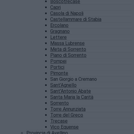
Boscotrecase
Capri
Casola di Napoli
Castellammare di Stabia
Ercolano
Gragnano
Lettere
Massa Lubrense
Meta di Sorrento
Piano di Sorrento
Pompei
Portici
Pimonte
San Giorgio a Cremano
Sant’Agnello
Sant’Antonio Abate
Santa Maria la Carità
Sorrento
Torre Annunziata
Torre del Greco
Trecase
Vico Equense
Provincia di Avellino