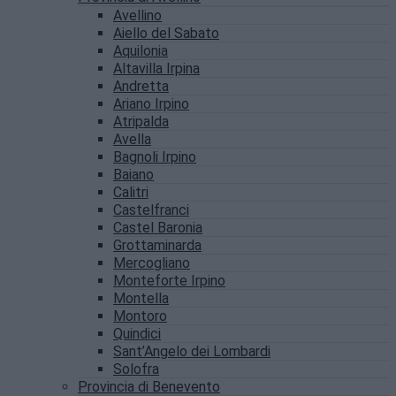
Avellino
Aiello del Sabato
Aquilonia
Altavilla Irpina
Andretta
Ariano Irpino
Atripalda
Avella
Bagnoli Irpino
Baiano
Calitri
Castelfranci
Castel Baronia
Grottaminarda
Mercogliano
Monteforte Irpino
Montella
Montoro
Quindici
Sant’Angelo dei Lombardi
Solofra
Provincia di Benevento