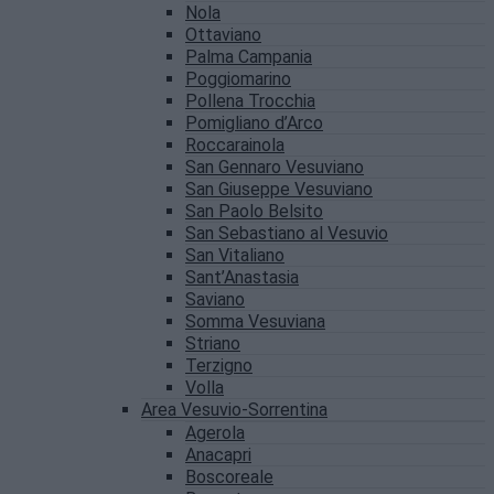
Nola
Ottaviano
Palma Campania
Poggiomarino
Pollena Trocchia
Pomigliano d’Arco
Roccarainola
San Gennaro Vesuviano
San Giuseppe Vesuviano
San Paolo Belsito
San Sebastiano al Vesuvio
San Vitaliano
Sant’Anastasia
Saviano
Somma Vesuviana
Striano
Terzigno
Volla
Area Vesuvio-Sorrentina
Agerola
Anacapri
Boscoreale