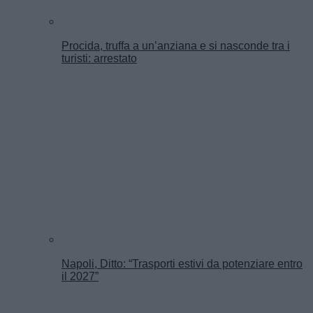
Procida, truffa a un’anziana e si nasconde tra i
turisti: arrestato
Napoli, Ditto: “Trasporti estivi da potenziare entro
il 2027”