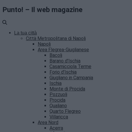
Punto! – Il web magazine
La tua città
Città Metropolitana di Napoli
Napoli
Area Flegrea-Giuglianese
Bacoli
Barano d’Ischia
Casamicciola Terme
Forio d’Ischia
Giugliano in Campania
Ischia
Monte di Procida
Pozzuoli
Procida
Qualiano
Quarto Flegreo
Villaricca
Area Nord
Acerra