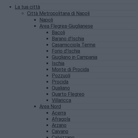
La tua città
Città Metropolitana di Napoli
Napoli
Area Flegrea-Giuglianese
Bacoli
Barano d’Ischia
Casamicciola Terme
Forio d’Ischia
Giugliano in Campania
Ischia
Monte di Procida
Pozzuoli
Procida
Qualiano
Quarto Flegreo
Villaricca
Area Nord
Acerra
Afragola
Arzano
Caivano
Calvizzano