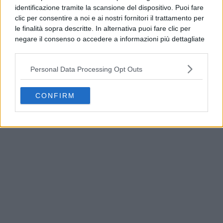
identificazione tramite la scansione del dispositivo. Puoi fare
clic per consentire a noi e ai nostri fornitori il trattamento per
le finalità sopra descritte. In alternativa puoi fare clic per
negare il consenso o accedere a informazioni più dettagliate
e modificare le tue preferenze prima di acconsentire.
Si rende noto che alcuni trattamenti dei dati personali
Personal Data Processing Opt Outs
possono non richiedere il tuo consenso, ma hai il diritto di
opporti a tale trattamento. Le tue preferenze si
applicheranno solo a questo sito web. Puoi modificare le tue
CONFIRM
Qualiano, rifiuti e materiale edile in periferia:
preferenze in qualsiasi momento ritornando su questo sito o
continuano gli abbandoni
consultando la nostra
informativa sulla riservatezza
.