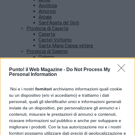
Apollosa
Amorosi
Arpaia
Sant’Agata de’ Goti
Provincia di Caserta
Caserta
Castel Volturno
Santa Maria Capua vetere
Provincia di Salerno
Salerno
Agropoli
Amalfi
Punto! il Web Magazine -
Do Not Process My
Angri
Personal Information
Castellabate
News
Noi e i nostri
fornitori
archiviamo informazioni quali cookie
su un dispositivo (e/o vi accediamo) e trattiamo i dati
Addio a Francesco Guccini, il poeta della musica
personali, quali gli identificativi unici e informazioni generali
italiana si è spento
inviate da un dispositivo, per personalizzare gli annunci e i
contenuti, misurare le prestazioni di annunci e contenuti,
ricavare informazioni sul pubblico e anche per sviluppare e
migliorare i prodotti. Con la tua autorizzazione noi e i nostri
fornitori possiamo utilizzare dati precisi di geolocalizzazione e