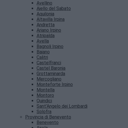
Avellino
Aiello del Sabato
Aquilonia
Altavilla Irpina
Andretta
Ariano Irpino
Atripalda
Avella
Bagnoli Irpino
Baiano
Calitri
Castelfranci
Castel Baronia
Grottaminarda
Mercogliano
Monteforte Irpino
Montella
Montoro
Quindici
Sant’Angelo dei Lombardi
Solofra
Provincia di Benevento
Benevento
Airola