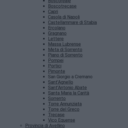
Boscoreale
Boscotrecase
Capri
Casola di Napoli
Castellammare di Stabia
Ercolano
Gragnano
Lettere
Massa Lubrense
Meta di Sorrento
Piano di Sorrento
Pompei
Portici
Pimonte
San Giorgio a Cremano
Sant’Agnello
Sant’Antonio Abate
Santa Maria la Carità
Sorrento
Torre Annunziata
Torre del Greco
Trecase
Vico Equense
Provincia di Avellino