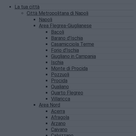
La tua città
Città Metropolitana di Napoli
Napoli
Area Flegrea-Giuglianese
Bacoli
Barano d’Ischia
Casamicciola Terme
Forio d’Ischia
Giugliano in Campania
Ischia
Monte di Procida
Pozzuoli
Procida
Qualiano
Quarto Flegreo
Villaricca
Area Nord
Acerra
Afragola
Arzano
Caivano
Calvizzano