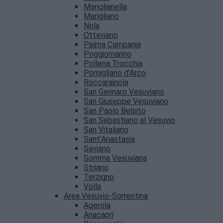
Mariglianella
Marigliano
Nola
Ottaviano
Palma Campania
Poggiomarino
Pollena Trocchia
Pomigliano d’Arco
Roccarainola
San Gennaro Vesuviano
San Giuseppe Vesuviano
San Paolo Belsito
San Sebastiano al Vesuvio
San Vitaliano
Sant’Anastasia
Saviano
Somma Vesuviana
Striano
Terzigno
Volla
Area Vesuvio-Sorrentina
Agerola
Anacapri