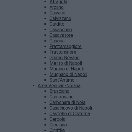
Afragola
Arzano
Caivano
Calvizzano
Cardito
Casandrino
Casavatore
Casoria
Frattamaggiore
Frattaminore
Grumo Nevano
Melito di Napoli
Marano di Napoli
Mugnano di Napoli
Sant’Antimo
Area Vesuvio-Nolana
Brusciano
Camposano
Carbonara di Nola
Casalnuovo di Napoli
Castello di Cisterna
Cercola
Cicciano
Cimitile