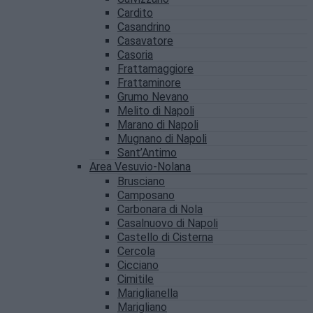
Cardito
Casandrino
Casavatore
Casoria
Frattamaggiore
Frattaminore
Grumo Nevano
Melito di Napoli
Marano di Napoli
Mugnano di Napoli
Sant’Antimo
Area Vesuvio-Nolana
Brusciano
Camposano
Carbonara di Nola
Casalnuovo di Napoli
Castello di Cisterna
Cercola
Cicciano
Cimitile
Mariglianella
Marigliano