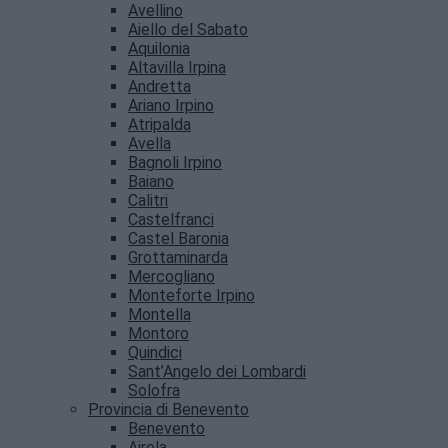
Avellino
Aiello del Sabato
Aquilonia
Altavilla Irpina
Andretta
Ariano Irpino
Atripalda
Avella
Bagnoli Irpino
Baiano
Calitri
Castelfranci
Castel Baronia
Grottaminarda
Mercogliano
Monteforte Irpino
Montella
Montoro
Quindici
Sant’Angelo dei Lombardi
Solofra
Provincia di Benevento
Benevento
Airola