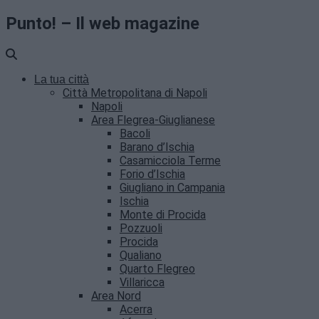
Punto! – Il web magazine
La tua città
Città Metropolitana di Napoli
Napoli
Area Flegrea-Giuglianese
Bacoli
Barano d’Ischia
Casamicciola Terme
Forio d’Ischia
Giugliano in Campania
Ischia
Monte di Procida
Pozzuoli
Procida
Qualiano
Quarto Flegreo
Villaricca
Area Nord
Acerra