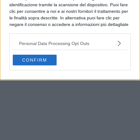
identificazione tramite la scansione del dispositivo. Puoi fare
clic per consentire a noi e ai nostri fornitori il trattamento per
le finalità sopra descritte. In alternativa puoi fare clic per
negare il consenso o accedere a informazioni più dettagliate
e modificare le tue preferenze prima di acconsentire.
Si rende noto che alcuni trattamenti dei dati personali
Personal Data Processing Opt Outs
possono non richiedere il tuo consenso, ma hai il diritto di
opporti a tale trattamento. Le tue preferenze si
applicheranno solo a questo sito web. Puoi modificare le tue
CONFIRM
Guasto all’Acquedotto Campano, stop all’acqua
preferenze in qualsiasi momento ritornando su questo sito o
tra Qualiano e Villaricca
consultando la nostra
informativa sulla riservatezza
.