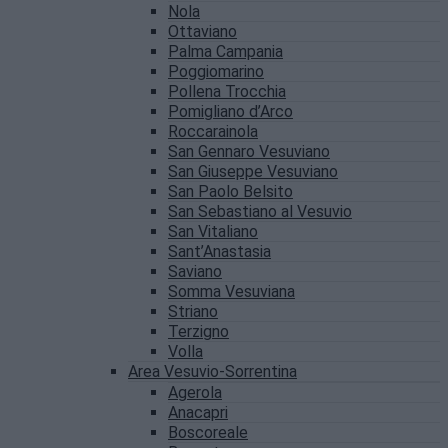
Nola
Ottaviano
Palma Campania
Poggiomarino
Pollena Trocchia
Pomigliano d’Arco
Roccarainola
San Gennaro Vesuviano
San Giuseppe Vesuviano
San Paolo Belsito
San Sebastiano al Vesuvio
San Vitaliano
Sant’Anastasia
Saviano
Somma Vesuviana
Striano
Terzigno
Volla
Area Vesuvio-Sorrentina
Agerola
Anacapri
Boscoreale