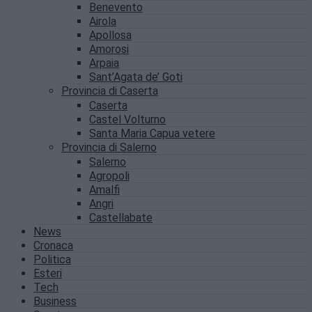
Benevento
Airola
Apollosa
Amorosi
Arpaia
Sant’Agata de’ Goti
Provincia di Caserta
Caserta
Castel Volturno
Santa Maria Capua vetere
Provincia di Salerno
Salerno
Agropoli
Amalfi
Angri
Castellabate
News
Cronaca
Politica
Esteri
Tech
Business