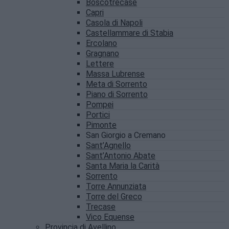
Boscotrecase
Capri
Casola di Napoli
Castellammare di Stabia
Ercolano
Gragnano
Lettere
Massa Lubrense
Meta di Sorrento
Piano di Sorrento
Pompei
Portici
Pimonte
San Giorgio a Cremano
Sant’Agnello
Sant’Antonio Abate
Santa Maria la Carità
Sorrento
Torre Annunziata
Torre del Greco
Trecase
Vico Equense
Provincia di Avellino