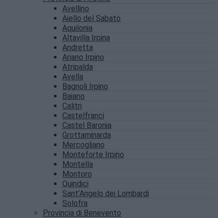
Avellino
Aiello del Sabato
Aquilonia
Altavilla Irpina
Andretta
Ariano Irpino
Atripalda
Avella
Bagnoli Irpino
Baiano
Calitri
Castelfranci
Castel Baronia
Grottaminarda
Mercogliano
Monteforte Irpino
Montella
Montoro
Quindici
Sant’Angelo dei Lombardi
Solofra
Provincia di Benevento