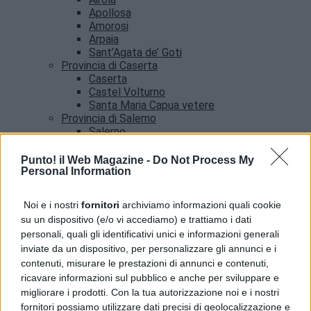
Apollosa
Amorosi
Arpaia
Sant’Agata de’ Goti
Provincia di Caserta
Caserta
Castel Volturno
Santa Maria Capua vetere
Provincia di Salerno
Salerno
Agropoli
Amalfi
Punto! il Web Magazine -
Do Not Process My
Angri
Personal Information
Castellabate
News
Noi e i nostri
fornitori
archiviamo informazioni quali cookie
su un dispositivo (e/o vi accediamo) e trattiamo i dati
Pozzuoli, servizio Poste per cittadini con case
personali, quali gli identificativi unici e informazioni generali
inagibili dopo il sisma
inviate da un dispositivo, per personalizzare gli annunci e i
contenuti, misurare le prestazioni di annunci e contenuti,
ricavare informazioni sul pubblico e anche per sviluppare e
migliorare i prodotti. Con la tua autorizzazione noi e i nostri
fornitori possiamo utilizzare dati precisi di geolocalizzazione e