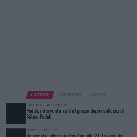
LATEST
TRENDING
VIDEOS
POLITICA
48 secondi fa
Paduli, intervento su Via Ignazia dopo i solleciti di
SiAmo Paduli
NEWS
9 minuti fa
Benevento, allerta meteo fino alle 21: l’avviso del