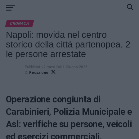
CRONACA
Napoli: movida nel centro
storico della città partenopea. 2
le persone arrestate
Pubblicato
2 mesi fa
il
1 Giugno 2026
Di
Redazione
Operazione congiunta di
Carabinieri, Polizia Municipale e
Asl: verifiche su persone, veicoli
ed esercizi commerciali.