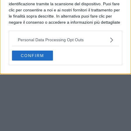
ARGOMENTI CORRELATI:
CARABINIERI
identificazione tramite la scansione del dispositivo. Puoi fare
CITTÀ METROPOLITANA DI NAPOLI
CRONACA
NAPOLI
clic per consentire a noi e ai nostri fornitori il trattamento per
le finalità sopra descritte. In alternativa puoi fare clic per
AVANTI IL ​​PROSSIMO
Controlli a tappeto nel Sannio: i Carabinieri in campo
negare il consenso o accedere a informazioni più dettagliate
contro irregolarità e abusivismo
e modificare le tue preferenze prima di acconsentire.
Si rende noto che alcuni trattamenti dei dati personali
NON PERDERE
Personal Data Processing Opt Outs
possono non richiedere il tuo consenso, ma hai il diritto di
Scippa collana a turista, Corso Garibaldi: arrestato
opporti a tale trattamento. Le tue preferenze si
19enne
applicheranno solo a questo sito web. Puoi modificare le tue
CONFIRM
preferenze in qualsiasi momento ritornando su questo sito o
consultando la nostra
informativa sulla riservatezza
.
PUBBLICITÀ