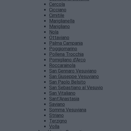
Cercola
Cicciano
Cimitile
Mariglianella
Marigliano
Nola
Ottaviano
Palma Campania
Poggiomarino
Pollena Trocchia
Pomigliano d’Arco
Roccarainola
San Gennaro Vesuviano
San Giuseppe Vesuviano
San Paolo Belsito
San Sebastiano al Vesuvio
San Vitaliano
Sant’Anastasia
Saviano
Somma Vesuviana
Striano
Terzigno
Volla