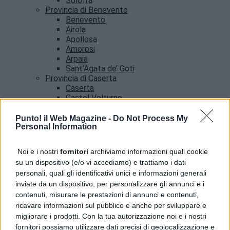
Solofra
Provincia di Benevento
Benevento
Airola
Apollosa
Amorosi
Arpaia
Sant’Agata de’ Goti
Provincia di Caserta
Caserta
Castel Volturno
Santa Maria Capua vetere
Provincia di Salerno
Punto! il Web Magazine -
Do Not Process My
Personal Information
Salerno
Agropoli
Amalfi
Noi e i nostri
fornitori
archiviamo informazioni quali cookie
Angri
su un dispositivo (e/o vi accediamo) e trattiamo i dati
Castellabate
personali, quali gli identificativi unici e informazioni generali
News
inviate da un dispositivo, per personalizzare gli annunci e i
contenuti, misurare le prestazioni di annunci e contenuti,
ricavare informazioni sul pubblico e anche per sviluppare e
migliorare i prodotti. Con la tua autorizzazione noi e i nostri
fornitori possiamo utilizzare dati precisi di geolocalizzazione e