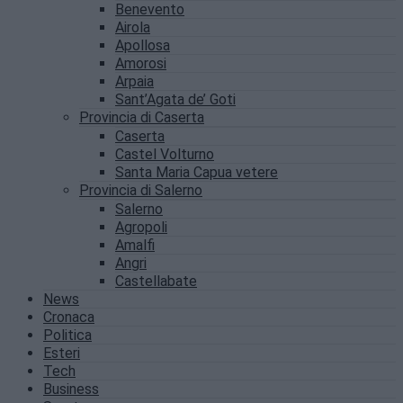
Benevento
Airola
Apollosa
Amorosi
Arpaia
Sant’Agata de’ Goti
Provincia di Caserta
Caserta
Castel Volturno
Santa Maria Capua vetere
Provincia di Salerno
Salerno
Agropoli
Amalfi
Angri
Castellabate
News
Cronaca
Politica
Esteri
Tech
Business