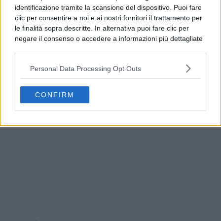
identificazione tramite la scansione del dispositivo. Puoi fare
clic per consentire a noi e ai nostri fornitori il trattamento per
le finalità sopra descritte. In alternativa puoi fare clic per
negare il consenso o accedere a informazioni più dettagliate
e modificare le tue preferenze prima di acconsentire.
Si rende noto che alcuni trattamenti dei dati personali
Personal Data Processing Opt Outs
possono non richiedere il tuo consenso, ma hai il diritto di
opporti a tale trattamento. Le tue preferenze si
Napoli, Ditto: “Trasporti estivi da potenziare entro
applicheranno solo a questo sito web. Puoi modificare le tue
il 2027”
CONFIRM
preferenze in qualsiasi momento ritornando su questo sito o
consultando la nostra
informativa sulla riservatezza
.