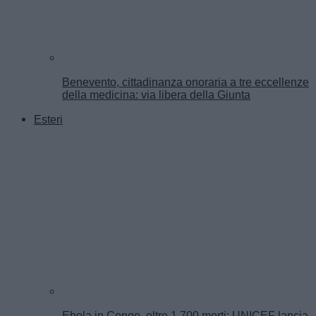
Benevento, cittadinanza onoraria a tre eccellenze
della medicina: via libera della Giunta
Esteri
Ebola in Congo, oltre 1.700 morti: UNICEF lancia