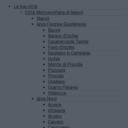
La tua città
Città Metropolitana di Napoli
Napoli
Area Flegrea-Giuglianese
Bacoli
Barano d’Ischia
Casamicciola Terme
Forio d’Ischia
Giugliano in Campania
Ischia
Monte di Procida
Pozzuoli
Procida
Qualiano
Quarto Flegreo
Villaricca
Area Nord
Acerra
Afragola
Arzano
Caivano
Calvizzano