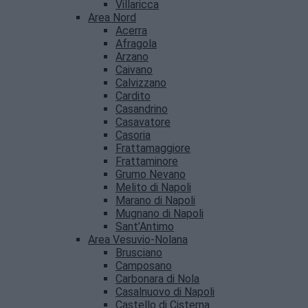
Villaricca
Area Nord
Acerra
Afragola
Arzano
Caivano
Calvizzano
Cardito
Casandrino
Casavatore
Casoria
Frattamaggiore
Frattaminore
Grumo Nevano
Melito di Napoli
Marano di Napoli
Mugnano di Napoli
Sant’Antimo
Area Vesuvio-Nolana
Brusciano
Camposano
Carbonara di Nola
Casalnuovo di Napoli
Castello di Cisterna