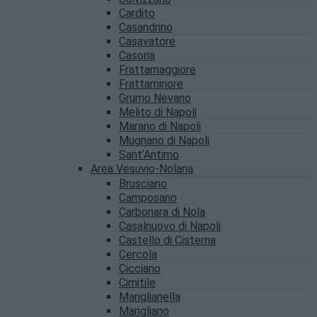
Cardito
Casandrino
Casavatore
Casoria
Frattamaggiore
Frattaminore
Grumo Nevano
Melito di Napoli
Marano di Napoli
Mugnano di Napoli
Sant’Antimo
Area Vesuvio-Nolana
Brusciano
Camposano
Carbonara di Nola
Casalnuovo di Napoli
Castello di Cisterna
Cercola
Cicciano
Cimitile
Mariglianella
Marigliano