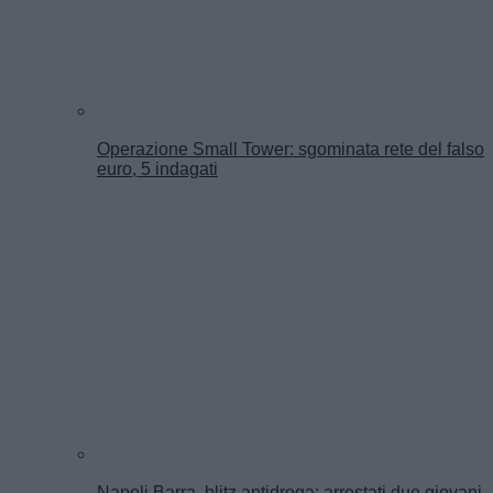
Operazione Small Tower: sgominata rete del falso
euro, 5 indagati
Napoli Barra, blitz antidroga: arrestati due giovani