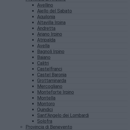
Avellino
Aiello del Sabato
Aquilonia
Altavilla Irpina
Andretta
Ariano Irpino
Atripalda
Avella
Bagnoli Irpino
Baiano
Calitri
Castelfranci
Castel Baronia
Grottaminarda
Mercogliano
Monteforte Irpino
Montella
Montoro
Quindici
Sant’Angelo dei Lombardi
Solofra
Provincia di Benevento