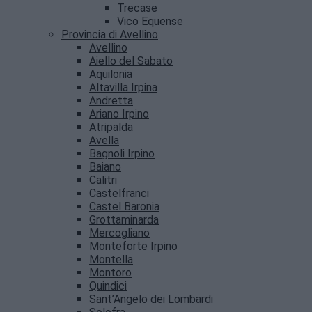
Trecase
Vico Equense
Provincia di Avellino
Avellino
Aiello del Sabato
Aquilonia
Altavilla Irpina
Andretta
Ariano Irpino
Atripalda
Avella
Bagnoli Irpino
Baiano
Calitri
Castelfranci
Castel Baronia
Grottaminarda
Mercogliano
Monteforte Irpino
Montella
Montoro
Quindici
Sant’Angelo dei Lombardi