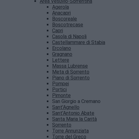
Area Vesuvio-Sorrentina
Agerola
Anacapri
Boscoreale
Boscotrecase
Capri
Casola di Napoli
Castellammare di Stabia
Ercolano
Gragnano
Lettere
Massa Lubrense
Meta di Sorrento
Piano di Sorrento
Pompei
Portici
Pimonte
San Giorgio a Cremano
Sant’Agnello
Sant’Antonio Abate
Santa Maria la Carità
Sorrento
Torre Annunziata
Torre del Greco