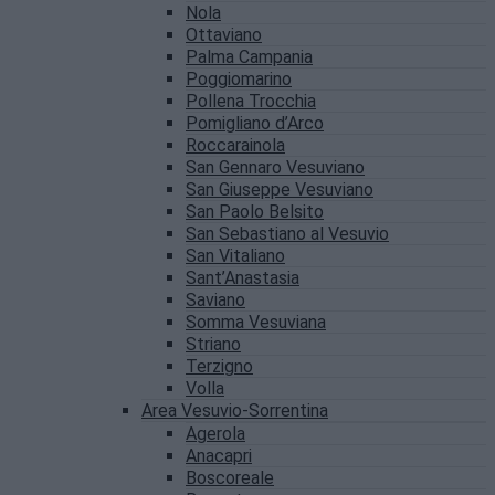
Nola
Ottaviano
Palma Campania
Poggiomarino
Pollena Trocchia
Pomigliano d’Arco
Roccarainola
San Gennaro Vesuviano
San Giuseppe Vesuviano
San Paolo Belsito
San Sebastiano al Vesuvio
San Vitaliano
Sant’Anastasia
Saviano
Somma Vesuviana
Striano
Terzigno
Volla
Area Vesuvio-Sorrentina
Agerola
Anacapri
Boscoreale