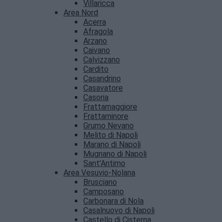
Villaricca
Area Nord
Acerra
Afragola
Arzano
Caivano
Calvizzano
Cardito
Casandrino
Casavatore
Casoria
Frattamaggiore
Frattaminore
Grumo Nevano
Melito di Napoli
Marano di Napoli
Mugnano di Napoli
Sant’Antimo
Area Vesuvio-Nolana
Brusciano
Camposano
Carbonara di Nola
Casalnuovo di Napoli
Castello di Cisterna