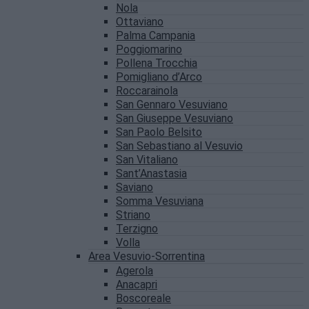
Nola
Ottaviano
Palma Campania
Poggiomarino
Pollena Trocchia
Pomigliano d’Arco
Roccarainola
San Gennaro Vesuviano
San Giuseppe Vesuviano
San Paolo Belsito
San Sebastiano al Vesuvio
San Vitaliano
Sant’Anastasia
Saviano
Somma Vesuviana
Striano
Terzigno
Volla
Area Vesuvio-Sorrentina
Agerola
Anacapri
Boscoreale