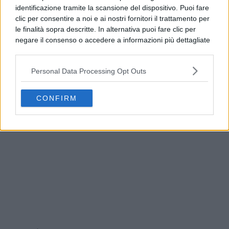
identificazione tramite la scansione del dispositivo. Puoi fare
clic per consentire a noi e ai nostri fornitori il trattamento per
le finalità sopra descritte. In alternativa puoi fare clic per
negare il consenso o accedere a informazioni più dettagliate
e modificare le tue preferenze prima di acconsentire.
Si rende noto che alcuni trattamenti dei dati personali
Personal Data Processing Opt Outs
possono non richiedere il tuo consenso, ma hai il diritto di
opporti a tale trattamento. Le tue preferenze si
Addio a Francesco Guccini, il poeta della musica
applicheranno solo a questo sito web. Puoi modificare le tue
italiana si è spento
CONFIRM
preferenze in qualsiasi momento ritornando su questo sito o
consultando la nostra
informativa sulla riservatezza
.