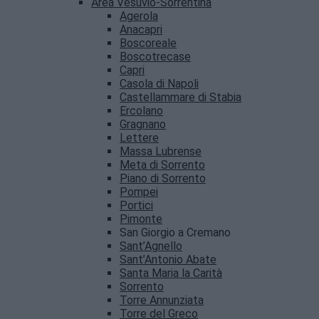
Area Vesuvio-Sorrentina
Agerola
Anacapri
Boscoreale
Boscotrecase
Capri
Casola di Napoli
Castellammare di Stabia
Ercolano
Gragnano
Lettere
Massa Lubrense
Meta di Sorrento
Piano di Sorrento
Pompei
Portici
Pimonte
San Giorgio a Cremano
Sant’Agnello
Sant’Antonio Abate
Santa Maria la Carità
Sorrento
Torre Annunziata
Torre del Greco