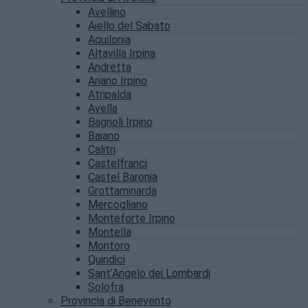
Avellino
Aiello del Sabato
Aquilonia
Altavilla Irpina
Andretta
Ariano Irpino
Atripalda
Avella
Bagnoli Irpino
Baiano
Calitri
Castelfranci
Castel Baronia
Grottaminarda
Mercogliano
Monteforte Irpino
Montella
Montoro
Quindici
Sant’Angelo dei Lombardi
Solofra
Provincia di Benevento