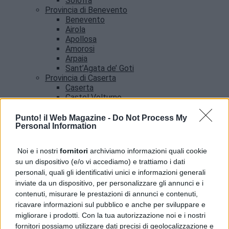
Solofra
Provincia di Benevento
Benevento
Airola
Apollosa
Amorosi
Arpaia
Sant’Agata de’ Goti
Provincia di Caserta
Caserta
Castel Volturno
Santa Maria Capua vetere
Provincia di Salerno
Punto! il Web Magazine -
Do Not Process My
Personal Information
Salerno
Agropoli
Amalfi
Noi e i nostri
fornitori
archiviamo informazioni quali cookie
Angri
su un dispositivo (e/o vi accediamo) e trattiamo i dati
Castellabate
personali, quali gli identificativi unici e informazioni generali
News
inviate da un dispositivo, per personalizzare gli annunci e i
contenuti, misurare le prestazioni di annunci e contenuti,
ricavare informazioni sul pubblico e anche per sviluppare e
migliorare i prodotti. Con la tua autorizzazione noi e i nostri
fornitori possiamo utilizzare dati precisi di geolocalizzazione e