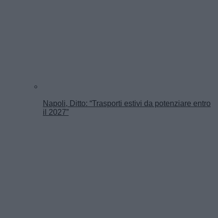
Napoli, Ditto: “Trasporti estivi da potenziare entro
il 2027”