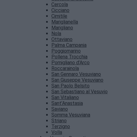
Cercola
Cicciano
Cimitile
Mariglianella
Marigliano
Nola
Ottaviano
Palma Campania
Poggiomarino
Pollena Trocchia
Pomigliano d’Arco
Roccarainola
San Gennaro Vesuviano
San Giuseppe Vesuviano
San Paolo Belsito
San Sebastiano al Vesuvio
San Vitaliano
Sant’Anastasia
Saviano
Somma Vesuviana
Striano
Terzigno
Volla