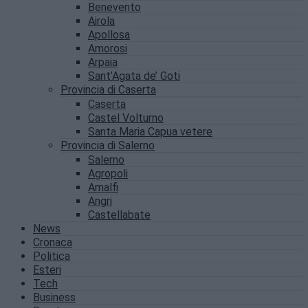
Benevento
Airola
Apollosa
Amorosi
Arpaia
Sant’Agata de’ Goti
Provincia di Caserta
Caserta
Castel Volturno
Santa Maria Capua vetere
Provincia di Salerno
Salerno
Agropoli
Amalfi
Angri
Castellabate
News
Cronaca
Politica
Esteri
Tech
Business