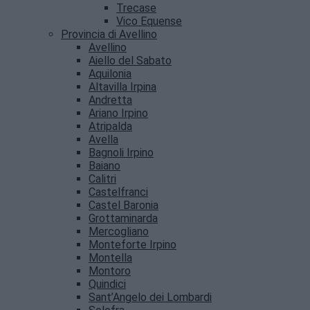
Trecase
Vico Equense
Provincia di Avellino
Avellino
Aiello del Sabato
Aquilonia
Altavilla Irpina
Andretta
Ariano Irpino
Atripalda
Avella
Bagnoli Irpino
Baiano
Calitri
Castelfranci
Castel Baronia
Grottaminarda
Mercogliano
Monteforte Irpino
Montella
Montoro
Quindici
Sant’Angelo dei Lombardi