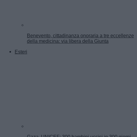
Benevento, cittadinanza onoraria a tre eccellenze
della medicina: via libera della Giunta
Esteri
Gaza, UNICEF: 300 bambini uccisi in 300 giorni