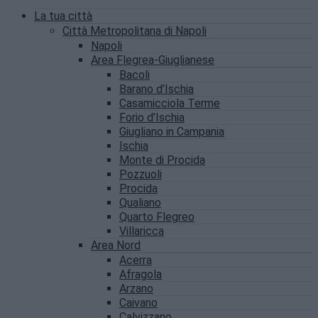
La tua città
Città Metropolitana di Napoli
Napoli
Area Flegrea-Giuglianese
Bacoli
Barano d’Ischia
Casamicciola Terme
Forio d’Ischia
Giugliano in Campania
Ischia
Monte di Procida
Pozzuoli
Procida
Qualiano
Quarto Flegreo
Villaricca
Area Nord
Acerra
Afragola
Arzano
Caivano
Calvizzano