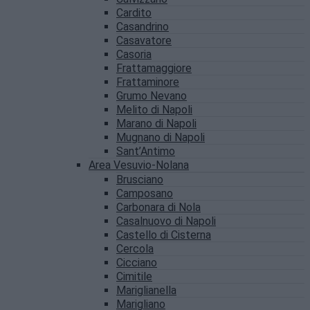
Cardito
Casandrino
Casavatore
Casoria
Frattamaggiore
Frattaminore
Grumo Nevano
Melito di Napoli
Marano di Napoli
Mugnano di Napoli
Sant’Antimo
Area Vesuvio-Nolana
Brusciano
Camposano
Carbonara di Nola
Casalnuovo di Napoli
Castello di Cisterna
Cercola
Cicciano
Cimitile
Mariglianella
Marigliano