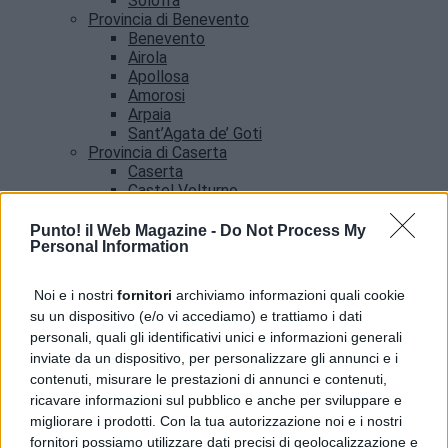
Solofra
Provincia di Benevento
Benevento
Airola
Apollosa
Amorosi
Arpaia
Sant’Agata de’ Goti
Provincia di Caserta
Caserta
Castel Volturno
Santa Maria Capua vetere
Provincia di Salerno
Punto! il Web Magazine -
Do Not Process My
Personal Information
Salerno
Agropoli
Amalfi
Noi e i nostri
fornitori
archiviamo informazioni quali cookie
Angri
su un dispositivo (e/o vi accediamo) e trattiamo i dati
Castellabate
personali, quali gli identificativi unici e informazioni generali
News
inviate da un dispositivo, per personalizzare gli annunci e i
contenuti, misurare le prestazioni di annunci e contenuti,
ricavare informazioni sul pubblico e anche per sviluppare e
migliorare i prodotti. Con la tua autorizzazione noi e i nostri
fornitori possiamo utilizzare dati precisi di geolocalizzazione e