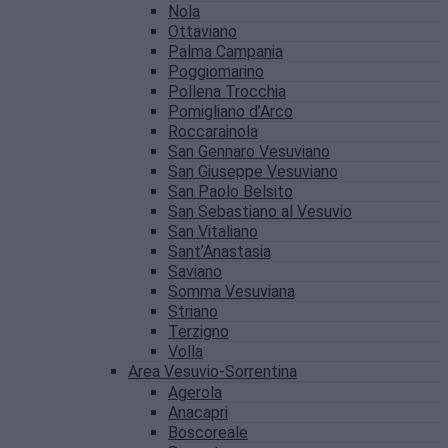
Nola
Ottaviano
Palma Campania
Poggiomarino
Pollena Trocchia
Pomigliano d’Arco
Roccarainola
San Gennaro Vesuviano
San Giuseppe Vesuviano
San Paolo Belsito
San Sebastiano al Vesuvio
San Vitaliano
Sant’Anastasia
Saviano
Somma Vesuviana
Striano
Terzigno
Volla
Area Vesuvio-Sorrentina
Agerola
Anacapri
Boscoreale