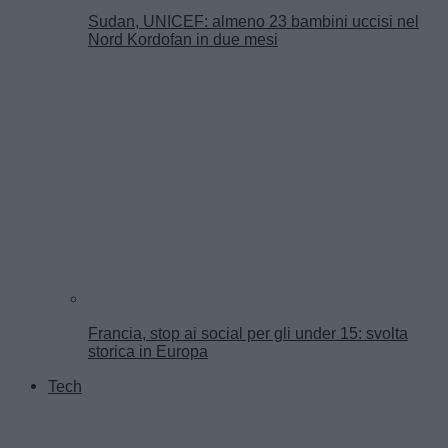
Sudan, UNICEF: almeno 23 bambini uccisi nel
Nord Kordofan in due mesi
Francia, stop ai social per gli under 15: svolta
storica in Europa
Tech