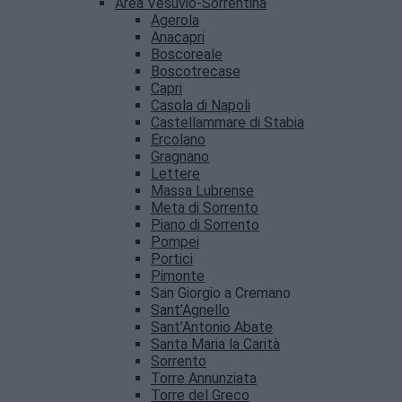
Area Vesuvio-Sorrentina
Agerola
Anacapri
Boscoreale
Boscotrecase
Capri
Casola di Napoli
Castellammare di Stabia
Ercolano
Gragnano
Lettere
Massa Lubrense
Meta di Sorrento
Piano di Sorrento
Pompei
Portici
Pimonte
San Giorgio a Cremano
Sant’Agnello
Sant’Antonio Abate
Santa Maria la Carità
Sorrento
Torre Annunziata
Torre del Greco