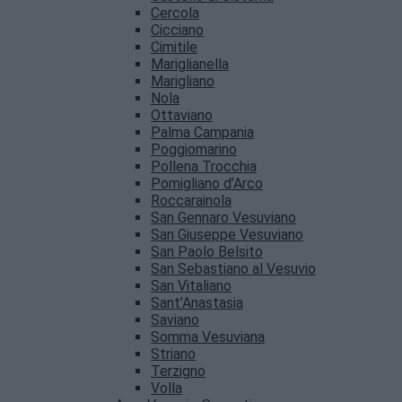
Cercola
Cicciano
Cimitile
Mariglianella
Marigliano
Nola
Ottaviano
Palma Campania
Poggiomarino
Pollena Trocchia
Pomigliano d’Arco
Roccarainola
San Gennaro Vesuviano
San Giuseppe Vesuviano
San Paolo Belsito
San Sebastiano al Vesuvio
San Vitaliano
Sant’Anastasia
Saviano
Somma Vesuviana
Striano
Terzigno
Volla