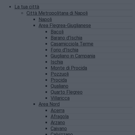
La tua città
Città Metropolitana di Napoli
Napoli
Area Flegrea-Giuglianese
Bacoli
Barano d’Ischia
Casamicciola Terme
Forio d’Ischia
Giugliano in Campania
Ischia
Monte di Procida
Pozzuoli
Procida
Qualiano
Quarto Flegreo
Villaricca
Area Nord
Acerra
Afragola
Arzano
Caivano
Calvizzano