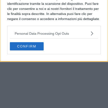
identificazione tramite la scansione del dispositivo. Puoi fare
clic per consentire a noi e ai nostri fornitori il trattamento per
le finalità sopra descritte. In alternativa puoi fare clic per
negare il consenso o accedere a informazioni più dettagliate
e modificare le tue preferenze prima di acconsentire.
Si rende noto che alcuni trattamenti dei dati personali
Personal Data Processing Opt Outs
possono non richiedere il tuo consenso, ma hai il diritto di
opporti a tale trattamento. Le tue preferenze si
Procida, truffa a un’anziana e si nasconde tra i
applicheranno solo a questo sito web. Puoi modificare le tue
turisti: arrestato
CONFIRM
preferenze in qualsiasi momento ritornando su questo sito o
consultando la nostra
informativa sulla riservatezza
.