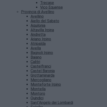
Trecase
Vico Equense
Provincia di Avellino
Avellino
Aiello del Sabato
Aquilonia
Altavilla Irpina
Andretta
Ariano Irpino
Atripalda
Avella
Bagnoli Irpino
Baiano
Calitri
Castelfranci
Castel Baronia
Grottaminarda
Mercogliano
Monteforte Irpino
Montella
Montoro
Quindici
Sant’Angelo dei Lombardi