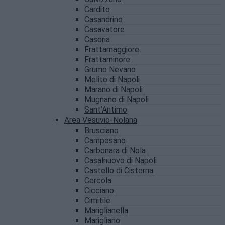
Cardito
Casandrino
Casavatore
Casoria
Frattamaggiore
Frattaminore
Grumo Nevano
Melito di Napoli
Marano di Napoli
Mugnano di Napoli
Sant’Antimo
Area Vesuvio-Nolana
Brusciano
Camposano
Carbonara di Nola
Casalnuovo di Napoli
Castello di Cisterna
Cercola
Cicciano
Cimitile
Mariglianella
Marigliano