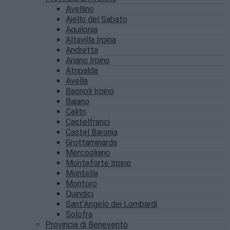
Avellino
Aiello del Sabato
Aquilonia
Altavilla Irpina
Andretta
Ariano Irpino
Atripalda
Avella
Bagnoli Irpino
Baiano
Calitri
Castelfranci
Castel Baronia
Grottaminarda
Mercogliano
Monteforte Irpino
Montella
Montoro
Quindici
Sant’Angelo dei Lombardi
Solofra
Provincia di Benevento