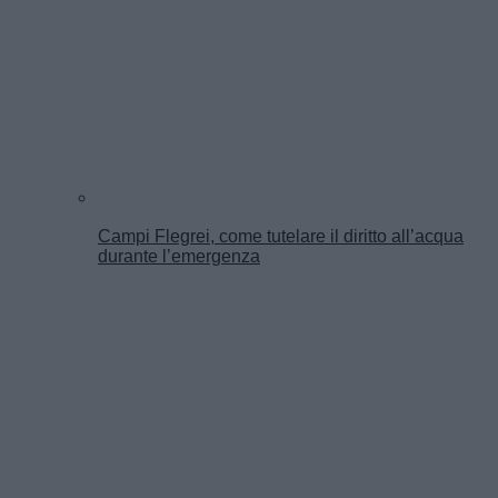
Campi Flegrei, come tutelare il diritto all’acqua
durante l’emergenza