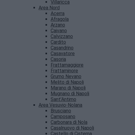
Villaricca
Area Nord
Acerra
Afragola
Arzano
Caivano
Calvizzano
Cardito
Casandrino
Casavatore
Casoria
Frattamaggiore
Frattaminore
Grumo Nevano
Melito di Napoli
Marano di Napoli
Mugnano di Napoli
Sant’Antimo
Area Vesuvio-Nolana
Brusciano
Camposano
Carbonara di Nola
Casalnuovo di Napoli
Castello di Cisterna