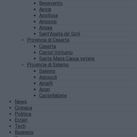
Benevento
Airola
Apollosa
Amorosi
Arpaia
Sant’Agata de’ Goti
Provincia di Caserta
Caserta
Castel Volturno
Santa Maria Capua vetere
Provincia di Salerno
Salerno
Agropoli
Amalfi
Angri
Castellabate
News
Cronaca
Politica
Esteri
Tech
Business