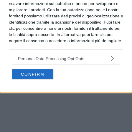
ricavare informazioni sul pubblico e anche per sviluppare e
migliorare i prodotti. Con la tua autorizzazione noi e i nostri
fornitori possiamo utilizzare dati precisi di geolocalizzazione e
PUBBLICITÀ
identificazione tramite la scansione del dispositivo. Puoi fare
clic per consentire a noi e ai nostri fornitori il trattamento per
le finalità sopra descritte. In alternativa puoi fare clic per
negare il consenso o accedere a informazioni più dettagliate
e modificare le tue preferenze prima di acconsentire.
Si rende noto che alcuni trattamenti dei dati personali
Personal Data Processing Opt Outs
possono non richiedere il tuo consenso, ma hai il diritto di
opporti a tale trattamento. Le tue preferenze si
applicheranno solo a questo sito web. Puoi modificare le tue
CONFIRM
preferenze in qualsiasi momento ritornando su questo sito o
consultando la nostra
informativa sulla riservatezza
.