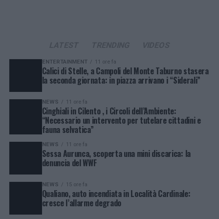
LATEST
TRENDING
VIDEOS
ENTERTAINMENT
11 ore fa
Calici di Stelle, a Campoli del Monte Taburno stasera
la seconda giornata: in piazza arrivano i “Siderali”
NEWS
11 ore fa
Cinghiali in Cilento , i Circoli dell’Ambiente:
“Necessario un intervento per tutelare cittadini e
fauna selvatica”
NEWS
11 ore fa
Sessa Aurunca, scoperta una mini discarica: la
denuncia del WWF
NEWS
15 ore fa
Qualiano, auto incendiata in Località Cardinale:
cresce l’allarme degrado