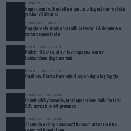
CRONACA
15 ore fa
Napoli, controlli ad alto impatto a Bagnoli: arrestato
pusher di 38 anni
CRONACA
2 giorni fa
Poggioreale, maxi controlli: arresto, 24 denunce e
rame sequestrato
NEWS
1 settimana fa
Polizia di Stato, al via la campagna contro
l’abbandono degli animali
NEWS
2 settimane fa
Qualiano, Piazza Kennedy allagata dopo la pioggia
CRONACA
3 settimane fa
Criminalità giovanile, maxi operazione della Polizia:
539 arresti in 44 province
CRONACA
3 settimane fa
Arsenale e droga nascosti in casa: arrestato un
uomo nel Napoletano