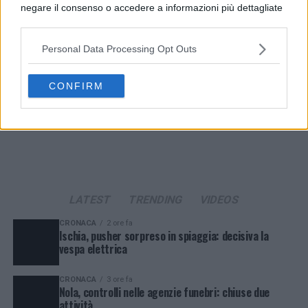
negare il consenso o accedere a informazioni più dettagliate
e modificare le tue preferenze prima di acconsentire.
Si rende noto che alcuni trattamenti dei dati personali
Personal Data Processing Opt Outs
possono non richiedere il tuo consenso, ma hai il diritto di
opporti a tale trattamento. Le tue preferenze si
applicheranno solo a questo sito web. Puoi modificare le tue
CONFIRM
preferenze in qualsiasi momento ritornando su questo sito o
consultando la nostra
informativa sulla riservatezza
.
LATEST
TRENDING
VIDEOS
CRONACA
2 ore fa
Ischia, pusher sorpreso in spiaggia: decisiva la
vespa elettrica
CRONACA
3 ore fa
Nola, controlli nelle agenzie funebri: chiuse due
attività