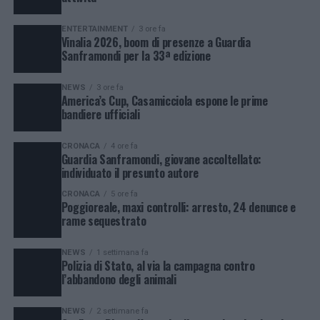
ENTERTAINMENT
3 ore fa
Vinalia 2026, boom di presenze a Guardia
Sanframondi per la 33ª edizione
NEWS
3 ore fa
America’s Cup, Casamicciola espone le prime
bandiere ufficiali
CRONACA
4 ore fa
Guardia Sanframondi, giovane accoltellato:
individuato il presunto autore
CRONACA
5 ore fa
Poggioreale, maxi controlli: arresto, 24 denunce e
rame sequestrato
NEWS
1 settimana fa
Polizia di Stato, al via la campagna contro
l’abbandono degli animali
NEWS
2 settimane fa