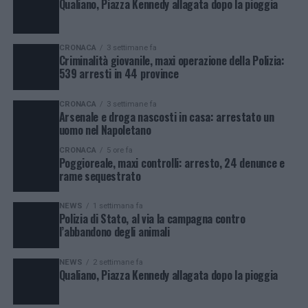
Qualiano, Piazza Kennedy allagata dopo la pioggia
CRONACA
3 settimane fa
Criminalità giovanile, maxi operazione della Polizia:
539 arresti in 44 province
CRONACA
3 settimane fa
Arsenale e droga nascosti in casa: arrestato un
uomo nel Napoletano
CRONACA
5 ore fa
Poggioreale, maxi controlli: arresto, 24 denunce e
rame sequestrato
NEWS
1 settimana fa
Polizia di Stato, al via la campagna contro
l’abbandono degli animali
NEWS
2 settimane fa
Qualiano, Piazza Kennedy allagata dopo la pioggia