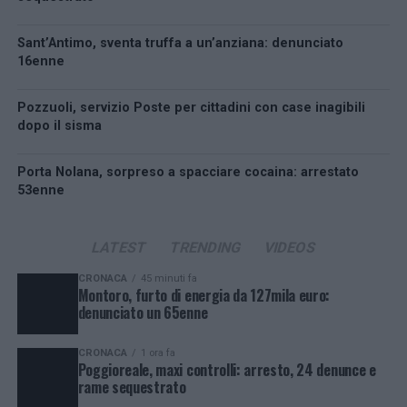
Sant’Antimo, sventa truffa a un’anziana: denunciato
16enne
Pozzuoli, servizio Poste per cittadini con case inagibili
dopo il sisma
Porta Nolana, sorpreso a spacciare cocaina: arrestato
53enne
LATEST
TRENDING
VIDEOS
CRONACA
45 minuti fa
Montoro, furto di energia da 127mila euro:
denunciato un 65enne
CRONACA
1 ora fa
Poggioreale, maxi controlli: arresto, 24 denunce e
rame sequestrato