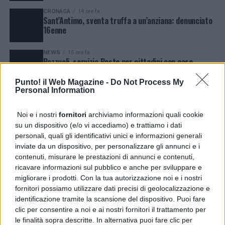
CRONACA
14 ore fa
Sant’Antimo, sventa truffa a un’anziana: denunciato
16enne
NEWS
15 ore fa
Pozzuoli, servizio Poste per cittadini con case
inagibili dopo il sisma
Punto! il Web Magazine -
Do Not Process My
Personal Information
CRONACA
15 ore fa
Porta Nolana, sorpreso a spacciare cocaina:
arrestato 53enne
Noi e i nostri
fornitori
archiviamo informazioni quali cookie
su un dispositivo (e/o vi accediamo) e trattiamo i dati
NEWS
24 ore fa
Guasto all’Acquedotto Campano, stop all’acqua tra
personali, quali gli identificativi unici e informazioni generali
Qualiano e Villaricca
inviate da un dispositivo, per personalizzare gli annunci e i
contenuti, misurare le prestazioni di annunci e contenuti,
ricavare informazioni sul pubblico e anche per sviluppare e
NEWS
4 giorni fa
Qualiano, albero mutilato in Santa Maria a Cubito:
migliorare i prodotti. Con la tua autorizzazione noi e i nostri
una vergogna
fornitori possiamo utilizzare dati precisi di geolocalizzazione e
identificazione tramite la scansione del dispositivo. Puoi fare
clic per consentire a noi e ai nostri fornitori il trattamento per
POLITICA
5 giorni fa
Sant’Agata dé Goti , “Radici e Futuro”: dopo la festa
le finalità sopra descritte. In alternativa puoi fare clic per