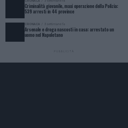
CRONACA
3 settimane fa
Criminalità giovanile, maxi operazione della Polizia:
539 arresti in 44 province
CRONACA
3 settimane fa
Arsenale e droga nascosti in casa: arrestato un
uomo nel Napoletano
PUBBLICITÀ