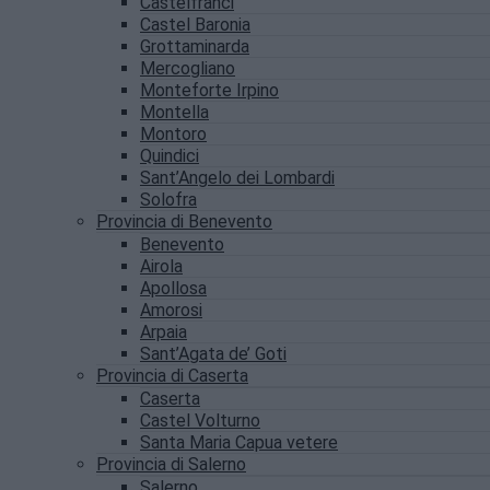
Castelfranci
Castel Baronia
Grottaminarda
Mercogliano
Monteforte Irpino
Montella
Montoro
Quindici
Sant’Angelo dei Lombardi
Solofra
Provincia di Benevento
Benevento
Airola
Apollosa
Amorosi
Arpaia
Sant’Agata de’ Goti
Provincia di Caserta
Caserta
Castel Volturno
Santa Maria Capua vetere
Provincia di Salerno
Salerno