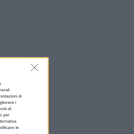
i
nerali
restazioni di
liorare i
cisi di
ic per
lternativa
dificare le