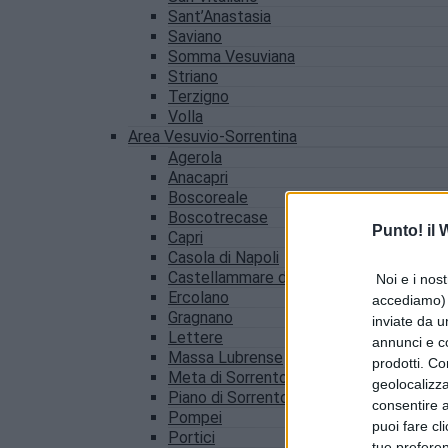
Sant’Anastasia
Saviano
Somma Vesuviana
Striano
Terzigno
Volla
Area Vesuvio-Sorrentina
Agerola
Anacapri
Boscoreale
Boscotrecase
Punto! il
Capri
Casola di Napoli
Castellammare di Stabia
Noi e i nost
Ercolano
accediamo) e
Gragnano
inviate da u
Lettere
annunci e co
Massa Lubrense
prodotti. Co
Meta di Sorrento
geolocalizza
Piano di Sorrento
consentire a 
Pompei
puoi fare cl
Portici
tue prefere