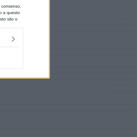
uo consenso,
lo a questo
sto sito o