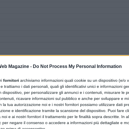
 Web Magazine -
Do Not Process My Personal Information
ri
fornitori
archiviamo informazioni quali cookie su un dispositivo (e/o v
 trattiamo i dati personali, quali gli identificativi unici e informazioni ge
n dispositivo, per personalizzare gli annunci e i contenuti, misurare le p
ntenuti, ricavare informazioni sul pubblico e anche per sviluppare e mig
n la tua autorizzazione noi e i nostri fornitori possiamo utilizzare dati pre
zione e identificazione tramite la scansione del dispositivo. Puoi fare cl
noi e ai nostri fornitori il trattamento per le finalità sopra descritte. In a
ic per negare il consenso o accedere a informazioni più dettagliate e mo
nze prima di acconsentire.