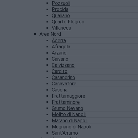
Pozzuoli
Procida
Qualiano
Quarto Flegreo
Villaricca
Area Nord
Acerra
Afragola
Arzano
Caivano
Calvizzano
Cardito
Casandrino
Casavatore
Casoria
Frattamaggiore
Frattaminore
Grumo Nevano
Melito di Napoli
Marano di Napoli
Mugnano di Napoli
Sant’Antimo