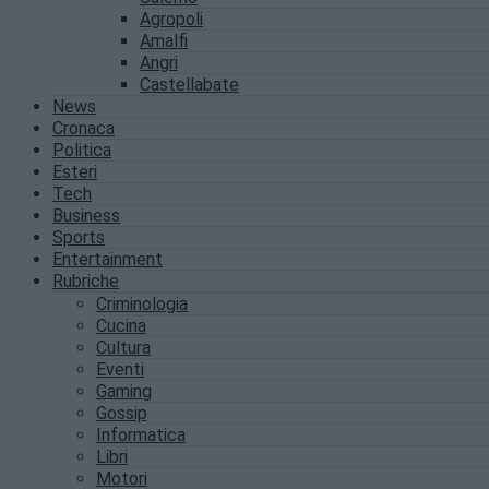
Agropoli
Amalfi
Angri
Castellabate
News
Cronaca
Politica
Esteri
Tech
Business
Sports
Entertainment
Rubriche
Criminologia
Cucina
Cultura
Eventi
Gaming
Gossip
Informatica
Libri
Motori