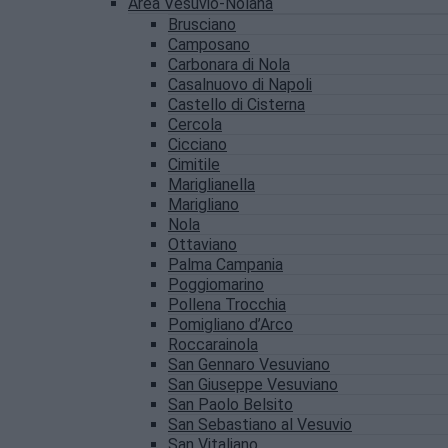
Area Vesuvio-Nolana
Brusciano
Camposano
Carbonara di Nola
Casalnuovo di Napoli
Castello di Cisterna
Cercola
Cicciano
Cimitile
Mariglianella
Marigliano
Nola
Ottaviano
Palma Campania
Poggiomarino
Pollena Trocchia
Pomigliano d’Arco
Roccarainola
San Gennaro Vesuviano
San Giuseppe Vesuviano
San Paolo Belsito
San Sebastiano al Vesuvio
San Vitaliano