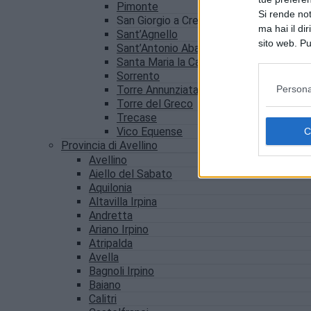
Pimonte
Si rende not
San Giorgio a Cremano
ma hai il di
Sant’Agnello
sito web. Pu
Sant’Antonio Abate
consultando
Santa Maria la Carità
Sorrento
Persona
Torre Annunziata
Torre del Greco
Trecase
Vico Equense
Provincia di Avellino
Avellino
Aiello del Sabato
Aquilonia
Altavilla Irpina
Andretta
Ariano Irpino
Atripalda
Avella
Bagnoli Irpino
Baiano
Calitri