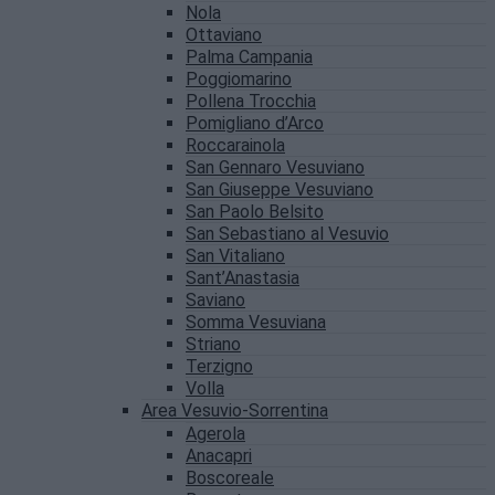
Nola
Ottaviano
Palma Campania
Poggiomarino
Pollena Trocchia
Pomigliano d’Arco
Roccarainola
San Gennaro Vesuviano
San Giuseppe Vesuviano
San Paolo Belsito
San Sebastiano al Vesuvio
San Vitaliano
Sant’Anastasia
Saviano
Somma Vesuviana
Striano
Terzigno
Volla
Area Vesuvio-Sorrentina
Agerola
Anacapri
Boscoreale