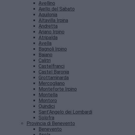
Avellino
Aiello del Sabato
Aquilonia
Altavilla Irpina
Andretta
Ariano Irpino
Atripalda
Avella
Bagnoli Irpino
Baiano
Calitri
Castelfranci
Castel Baronia
Grottaminarda
Mercogliano
Monteforte Irpino
Montella
Montoro
Quindici
Sant’Angelo dei Lombardi
Solofra
Provincia di Benevento
Benevento
Airola