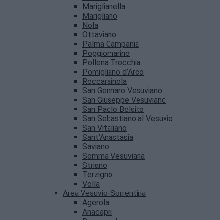
Mariglianella
Marigliano
Nola
Ottaviano
Palma Campania
Poggiomarino
Pollena Trocchia
Pomigliano d’Arco
Roccarainola
San Gennaro Vesuviano
San Giuseppe Vesuviano
San Paolo Belsito
San Sebastiano al Vesuvio
San Vitaliano
Sant’Anastasia
Saviano
Somma Vesuviana
Striano
Terzigno
Volla
Area Vesuvio-Sorrentina
Agerola
Anacapri