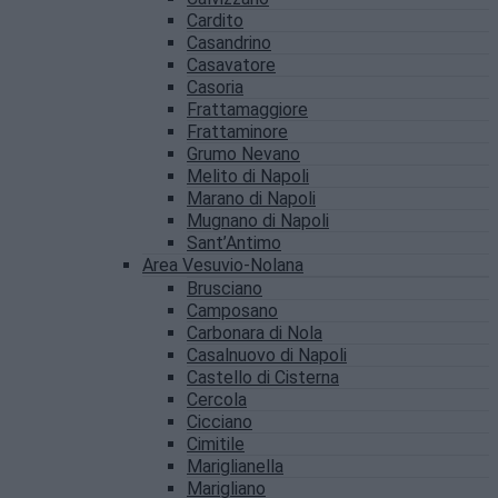
Cardito
Casandrino
Casavatore
Casoria
Frattamaggiore
Frattaminore
Grumo Nevano
Melito di Napoli
Marano di Napoli
Mugnano di Napoli
Sant’Antimo
Area Vesuvio-Nolana
Brusciano
Camposano
Carbonara di Nola
Casalnuovo di Napoli
Castello di Cisterna
Cercola
Cicciano
Cimitile
Mariglianella
Marigliano