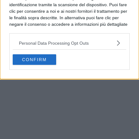
identificazione tramite la scansione del dispositivo. Puoi fare
clic per consentire a noi e ai nostri fornitori il trattamento per
le finalità sopra descritte. In alternativa puoi fare clic per
negare il consenso o accedere a informazioni più dettagliate
e modificare le tue preferenze prima di acconsentire.
Si rende noto che alcuni trattamenti dei dati personali
Personal Data Processing Opt Outs
possono non richiedere il tuo consenso, ma hai il diritto di
opporti a tale trattamento. Le tue preferenze si
applicheranno solo a questo sito web. Puoi modificare le tue
CONFIRM
Guasto all’Acquedotto Campano, stop all’acqua
preferenze in qualsiasi momento ritornando su questo sito o
tra Qualiano e Villaricca
consultando la nostra
informativa sulla riservatezza
.