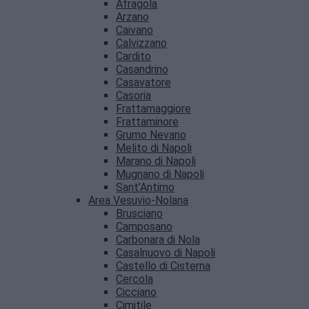
Afragola
Arzano
Caivano
Calvizzano
Cardito
Casandrino
Casavatore
Casoria
Frattamaggiore
Frattaminore
Grumo Nevano
Melito di Napoli
Marano di Napoli
Mugnano di Napoli
Sant’Antimo
Area Vesuvio-Nolana
Brusciano
Camposano
Carbonara di Nola
Casalnuovo di Napoli
Castello di Cisterna
Cercola
Cicciano
Cimitile