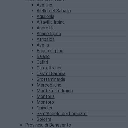
Avellino
Aiello del Sabato
Aquilonia
Altavilla Irpina
Andretta
Ariano Irpino
Atripalda
Avella
Bagnoli Irpino
Baiano
Calitri
Castelfranci
Castel Baronia
Grottaminarda
Mercogliano
Monteforte Irpino
Montella
Montoro
Quindici
Sant’Angelo dei Lombardi
Solofra
Provincia di Benevento