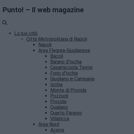
Punto! – Il web magazine
La tua città
Città Metropolitana di Napoli
Napoli
Area Flegrea-Giuglianese
Bacoli
Barano d’Ischia
Casamicciola Terme
Forio d’Ischia
Giugliano in Campania
Ischia
Monte di Procida
Pozzuoli
Procida
Qualiano
Quarto Flegreo
Villaricca
Area Nord
Acerra