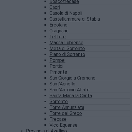
Boscotrecase
Capri
Casola di Napoli
Castellammare di Stabia
Ercolano
Gragnano
Lettere
Massa Lubrense
Meta di Sorrento
Piano di Sorrento
Pompei
Portici
Pimonte
San Giorgio a Cremano
Sant’Agnello
Sant’Antonio Abate
Santa Maria la Carità
Sorrento
Torre Annunziata
Torre del Greco
Trecase
Vico Equense
Provincia di Avellino