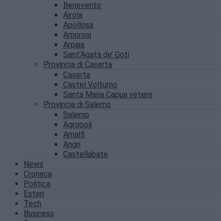
Benevento
Airola
Apollosa
Amorosi
Arpaia
Sant’Agata de’ Goti
Provincia di Caserta
Caserta
Castel Volturno
Santa Maria Capua vetere
Provincia di Salerno
Salerno
Agropoli
Amalfi
Angri
Castellabate
News
Cronaca
Politica
Esteri
Tech
Business