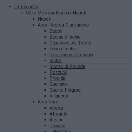
La tua città
Città Metropolitana di Napoli
Napoli
Area Flegrea-Giuglianese
Bacoli
Barano d’Ischia
Casamicciola Terme
Forio d’Ischia
Giugliano in Campania
Ischia
Monte di Procida
Pozzuoli
Procida
Qualiano
Quarto Flegreo
Villaricca
Area Nord
Acerra
Afragola
Arzano
Caivano
Calvizzano