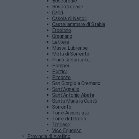
Boscoreale
Boscotrecase
Capri
Casola di Napoli
Castellammare di Stabia
Ercolano
Gragnano
Lettere
Massa Lubrense
Meta di Sorrento
Piano di Sorrento
Pompei
Portici
Pimonte
San Giorgio a Cremano
Sant’Agnello
Sant’Antonio Abate
Santa Maria la Carità
Sorrento
Torre Annunziata
Torre del Greco
Trecase
Vico Equense
Provincia di Avellino