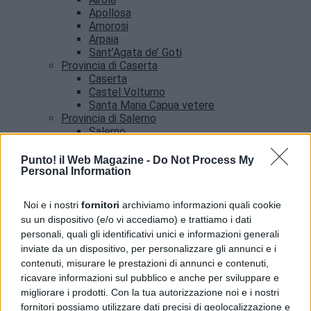
Apollosa
Amorosi
Arpaia
Sant’Agata de’ Goti
Provincia di Caserta
Caserta
Castel Volturno
Santa Maria Capua vetere
Provincia di Salerno
Salerno
Agropoli
Amalfi
Punto! il Web Magazine -
Do Not Process My
Angri
Personal Information
Castellabate
News
Noi e i nostri
fornitori
archiviamo informazioni quali cookie
su un dispositivo (e/o vi accediamo) e trattiamo i dati
Pozzuoli, servizio Poste per cittadini con case
personali, quali gli identificativi unici e informazioni generali
inagibili dopo il sisma
inviate da un dispositivo, per personalizzare gli annunci e i
contenuti, misurare le prestazioni di annunci e contenuti,
ricavare informazioni sul pubblico e anche per sviluppare e
migliorare i prodotti. Con la tua autorizzazione noi e i nostri
fornitori possiamo utilizzare dati precisi di geolocalizzazione e