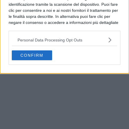
identificazione tramite la scansione del dispositivo. Puoi fare
clic per consentire a noi e ai nostri fornitori il trattamento per
le finalità sopra descritte. In alternativa puoi fare clic per
negare il consenso o accedere a informazioni più dettagliate
e modificare le tue preferenze prima di acconsentire.
Si rende noto che alcuni trattamenti dei dati personali
Personal Data Processing Opt Outs
possono non richiedere il tuo consenso, ma hai il diritto di
opporti a tale trattamento. Le tue preferenze si
applicheranno solo a questo sito web. Puoi modificare le tue
CONFIRM
America’s Cup, Casamicciola espone le prime
preferenze in qualsiasi momento ritornando su questo sito o
bandiere ufficiali
consultando la nostra
informativa sulla riservatezza
.