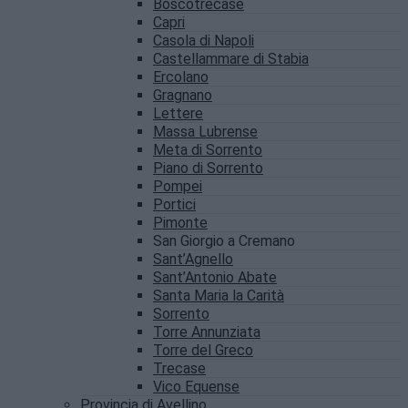
Boscotrecase
Capri
Casola di Napoli
Castellammare di Stabia
Ercolano
Gragnano
Lettere
Massa Lubrense
Meta di Sorrento
Piano di Sorrento
Pompei
Portici
Pimonte
San Giorgio a Cremano
Sant’Agnello
Sant’Antonio Abate
Santa Maria la Carità
Sorrento
Torre Annunziata
Torre del Greco
Trecase
Vico Equense
Provincia di Avellino