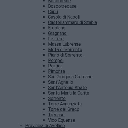
Boscoreale
Boscotrecase
Capri
Casola di Napoli
Castellammare di Stabia
Ercolano
Gragnano
Lettere
Massa Lubrense
Meta di Sorrento
Piano di Sorrento
Pompei
Portici
Pimonte
San Giorgio a Cremano
Sant’Agnello
Sant’Antonio Abate
Santa Maria la Carità
Sorrento
Torre Annunziata
Torre del Greco
Trecase
Vico Equense
Provincia di Avellino