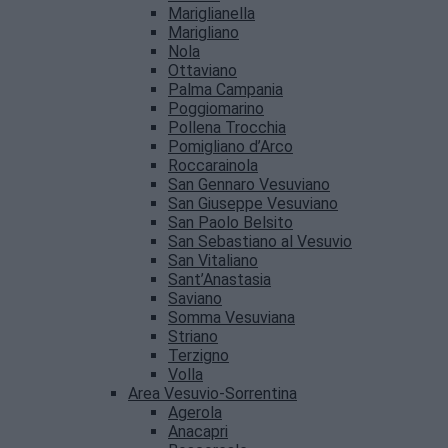
Mariglianella
Marigliano
Nola
Ottaviano
Palma Campania
Poggiomarino
Pollena Trocchia
Pomigliano d’Arco
Roccarainola
San Gennaro Vesuviano
San Giuseppe Vesuviano
San Paolo Belsito
San Sebastiano al Vesuvio
San Vitaliano
Sant’Anastasia
Saviano
Somma Vesuviana
Striano
Terzigno
Volla
Area Vesuvio-Sorrentina
Agerola
Anacapri