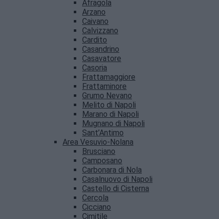
Afragola
Arzano
Caivano
Calvizzano
Cardito
Casandrino
Casavatore
Casoria
Frattamaggiore
Frattaminore
Grumo Nevano
Melito di Napoli
Marano di Napoli
Mugnano di Napoli
Sant’Antimo
Area Vesuvio-Nolana
Brusciano
Camposano
Carbonara di Nola
Casalnuovo di Napoli
Castello di Cisterna
Cercola
Cicciano
Cimitile