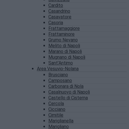
Cardito
Casandrino
Casavatore
Casoria
Frattamaggiore
Frattaminore
Grumo Nevano
Melito di Napoli
Marano di Napoli
Mugnano di Napoli
Sant’Antimo
Area Vesuvio-Nolana
Brusciano
Camposano
Carbonara di Nola
Casalnuovo di Napoli
Castello di Cisterna
Cercola
Cicciano
Cimitile
Mariglianella
Marigliano