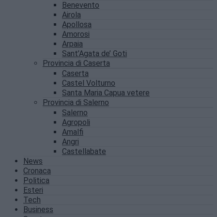
Benevento
Airola
Apollosa
Amorosi
Arpaia
Sant’Agata de’ Goti
Provincia di Caserta
Caserta
Castel Volturno
Santa Maria Capua vetere
Provincia di Salerno
Salerno
Agropoli
Amalfi
Angri
Castellabate
News
Cronaca
Politica
Esteri
Tech
Business