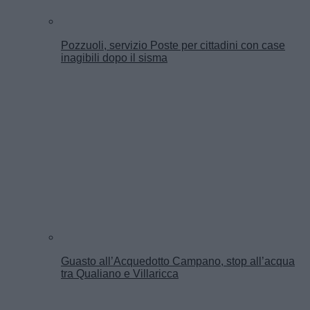
Pozzuoli, servizio Poste per cittadini con case
inagibili dopo il sisma
Guasto all’Acquedotto Campano, stop all’acqua
tra Qualiano e Villaricca