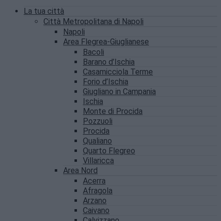
La tua città
Città Metropolitana di Napoli
Napoli
Area Flegrea-Giuglianese
Bacoli
Barano d’Ischia
Casamicciola Terme
Forio d’Ischia
Giugliano in Campania
Ischia
Monte di Procida
Pozzuoli
Procida
Qualiano
Quarto Flegreo
Villaricca
Area Nord
Acerra
Afragola
Arzano
Caivano
Calvizzano