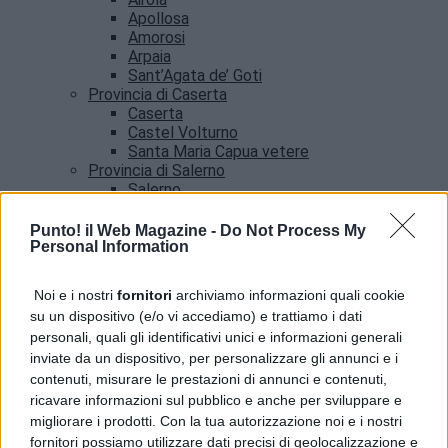
Apollosa
Amorosi
Arpaia
Sant’Agata de’ Goti
Provincia di Caserta
Caserta
Castel Volturno
Santa Maria Capua vetere
Provincia di Salerno
Salerno
Agropoli
Amalfi
Punto! il Web Magazine -
Do Not Process My
Angri
Personal Information
Castellabate
News
Noi e i nostri
fornitori
archiviamo informazioni quali cookie
su un dispositivo (e/o vi accediamo) e trattiamo i dati
Benevento, allerta meteo fino alle 21: l’avviso del
personali, quali gli identificativi unici e informazioni generali
Comune
inviate da un dispositivo, per personalizzare gli annunci e i
contenuti, misurare le prestazioni di annunci e contenuti,
ricavare informazioni sul pubblico e anche per sviluppare e
migliorare i prodotti. Con la tua autorizzazione noi e i nostri
fornitori possiamo utilizzare dati precisi di geolocalizzazione e