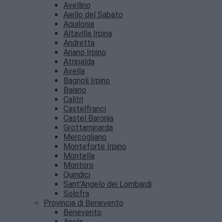
Avellino
Aiello del Sabato
Aquilonia
Altavilla Irpina
Andretta
Ariano Irpino
Atripalda
Avella
Bagnoli Irpino
Baiano
Calitri
Castelfranci
Castel Baronia
Grottaminarda
Mercogliano
Monteforte Irpino
Montella
Montoro
Quindici
Sant’Angelo dei Lombardi
Solofra
Provincia di Benevento
Benevento
Airola