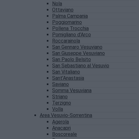
Nola
Ottaviano
Palma Campania
Poggiomarino
Pollena Trocchia
Pomigliano d’Arco
Roccarainola
San Gennaro Vesuviano
San Giuseppe Vesuviano
San Paolo Belsito
San Sebastiano al Vesuvio
San Vitaliano
Sant’Anastasia
Saviano
Somma Vesuviana
Striano
Terzigno
Volla
Area Vesuvio-Sorrentina
Agerola
Anacapri
Boscoreale