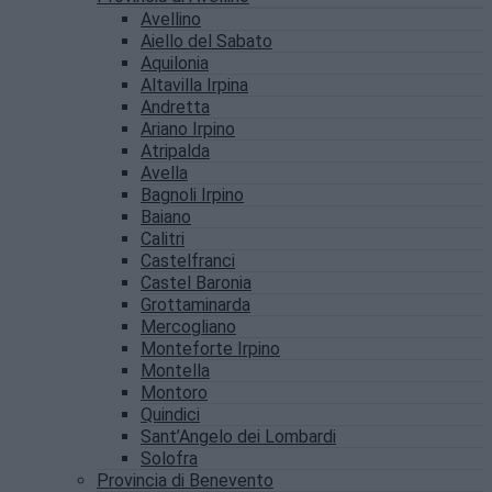
Avellino
Aiello del Sabato
Aquilonia
Altavilla Irpina
Andretta
Ariano Irpino
Atripalda
Avella
Bagnoli Irpino
Baiano
Calitri
Castelfranci
Castel Baronia
Grottaminarda
Mercogliano
Monteforte Irpino
Montella
Montoro
Quindici
Sant’Angelo dei Lombardi
Solofra
Provincia di Benevento