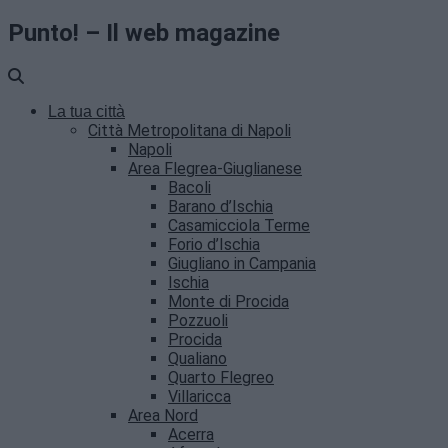
Punto! – Il web magazine
La tua città
Città Metropolitana di Napoli
Napoli
Area Flegrea-Giuglianese
Bacoli
Barano d’Ischia
Casamicciola Terme
Forio d’Ischia
Giugliano in Campania
Ischia
Monte di Procida
Pozzuoli
Procida
Qualiano
Quarto Flegreo
Villaricca
Area Nord
Acerra