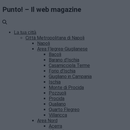
Punto! – Il web magazine
La tua città
Città Metropolitana di Napoli
Napoli
Area Flegrea-Giuglianese
Bacoli
Barano d’Ischia
Casamicciola Terme
Forio d’Ischia
Giugliano in Campania
Ischia
Monte di Procida
Pozzuoli
Procida
Qualiano
Quarto Flegreo
Villaricca
Area Nord
Acerra