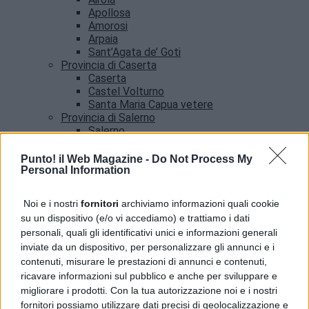
Apollosa
Amorosi
Arpaia
Sant’Agata de’ Goti
Provincia di Caserta
Caserta
Castel Volturno
Santa Maria Capua vetere
Provincia di Salerno
Salerno
Agropoli
Amalfi
Punto! il Web Magazine -
Do Not Process My
Angri
Personal Information
Castellabate
News
Noi e i nostri
fornitori
archiviamo informazioni quali cookie
su un dispositivo (e/o vi accediamo) e trattiamo i dati
Licola, pistola con matricola abrasa in casa:
personali, quali gli identificativi unici e informazioni generali
arrestato 60enne
inviate da un dispositivo, per personalizzare gli annunci e i
contenuti, misurare le prestazioni di annunci e contenuti,
ricavare informazioni sul pubblico e anche per sviluppare e
migliorare i prodotti. Con la tua autorizzazione noi e i nostri
fornitori possiamo utilizzare dati precisi di geolocalizzazione e