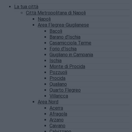
La tua città
Città Metropolitana di Napoli
Napoli
Area Flegrea-Giuglianese
Bacoli
Barano d’Ischia
Casamicciola Terme
Forio d’Ischia
Giugliano in Campania
Ischia
Monte di Procida
Pozzuoli
Procida
Qualiano
Quarto Flegreo
Villaricca
Area Nord
Acerra
Afragola
Arzano
Caivano
Calvizzano