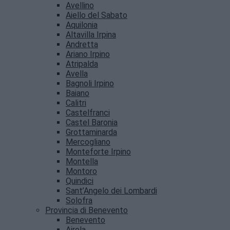
Avellino
Aiello del Sabato
Aquilonia
Altavilla Irpina
Andretta
Ariano Irpino
Atripalda
Avella
Bagnoli Irpino
Baiano
Calitri
Castelfranci
Castel Baronia
Grottaminarda
Mercogliano
Monteforte Irpino
Montella
Montoro
Quindici
Sant’Angelo dei Lombardi
Solofra
Provincia di Benevento
Benevento
Airola