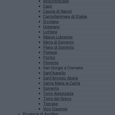
Boscotrecase
Capri
Casola di Napoli
Castellammare di Stabia
Ercolano
Gragnano
Lettere
Massa Lubrense
Meta di Sorrento
Piano di Sorrento
Pompei
Portici
Pimonte
San Giorgio a Cremano
Sant’Agnello
Sant’Antonio Abate
Santa Maria la Carità
Sorrento
Torre Annunziata
Torre del Greco
Trecase
Vico Equense
Provincia di Avellino