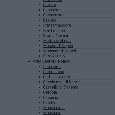
Cardito
Casandrino
Casavatore
Casoria
Frattamaggiore
Frattaminore
Grumo Nevano
Melito di Napoli
Marano di Napoli
Mugnano di Napoli
Sant’Antimo
Area Vesuvio-Nolana
Brusciano
Camposano
Carbonara di Nola
Casalnuovo di Napoli
Castello di Cisterna
Cercola
Cicciano
Cimitile
Mariglianella
Marigliano