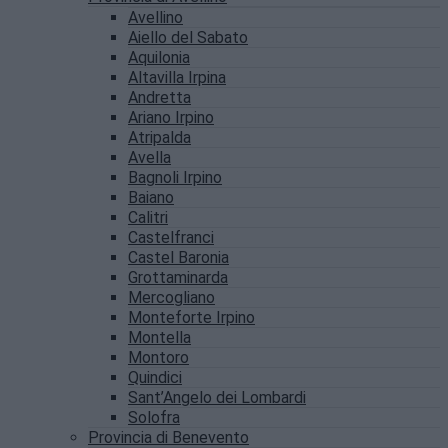
Avellino
Aiello del Sabato
Aquilonia
Altavilla Irpina
Andretta
Ariano Irpino
Atripalda
Avella
Bagnoli Irpino
Baiano
Calitri
Castelfranci
Castel Baronia
Grottaminarda
Mercogliano
Monteforte Irpino
Montella
Montoro
Quindici
Sant’Angelo dei Lombardi
Solofra
Provincia di Benevento