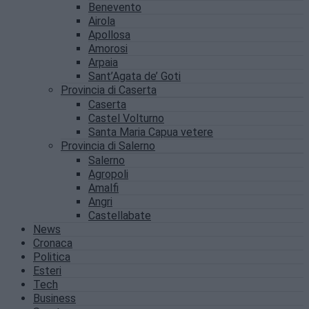
Benevento
Airola
Apollosa
Amorosi
Arpaia
Sant’Agata de’ Goti
Provincia di Caserta
Caserta
Castel Volturno
Santa Maria Capua vetere
Provincia di Salerno
Salerno
Agropoli
Amalfi
Angri
Castellabate
News
Cronaca
Politica
Esteri
Tech
Business