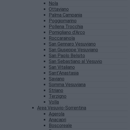
Nola
Ottaviano
Palma Campania
Poggiomarino
Pollena Trocchia
Pomigliano d’Arco
Roccarainola
San Gennaro Vesuviano
San Giuseppe Vesuviano
San Paolo Belsito
San Sebastiano al Vesuvio
San Vitaliano
Sant’Anastasia
Saviano
Somma Vesuviana
Striano
Terzigno
Volla
Area Vesuvio-Sorrentina
Agerola
Anacapri
Boscoreale