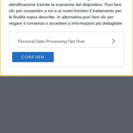
identificazione tramite la scansione del dispositivo. Puoi fare
clic per consentire a noi e ai nostri fornitori il trattamento per
le finalità sopra descritte. In alternativa puoi fare clic per
negare il consenso o accedere a informazioni più dettagliate
e modificare le tue preferenze prima di acconsentire.
Si rende noto che alcuni trattamenti dei dati personali
Personal Data Processing Opt Outs
possono non richiedere il tuo consenso, ma hai il diritto di
opporti a tale trattamento. Le tue preferenze si
applicheranno solo a questo sito web. Puoi modificare le tue
CONFIRM
Scampia e Secondigliano, trovate 252 dosi di
preferenze in qualsiasi momento ritornando su questo sito o
droga nei rioni
consultando la nostra
informativa sulla riservatezza
.