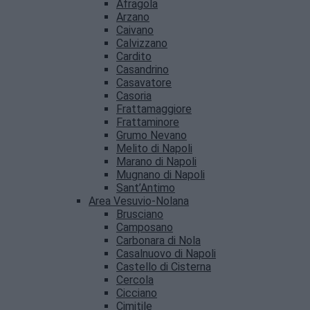
Afragola
Arzano
Caivano
Calvizzano
Cardito
Casandrino
Casavatore
Casoria
Frattamaggiore
Frattaminore
Grumo Nevano
Melito di Napoli
Marano di Napoli
Mugnano di Napoli
Sant’Antimo
Area Vesuvio-Nolana
Brusciano
Camposano
Carbonara di Nola
Casalnuovo di Napoli
Castello di Cisterna
Cercola
Cicciano
Cimitile