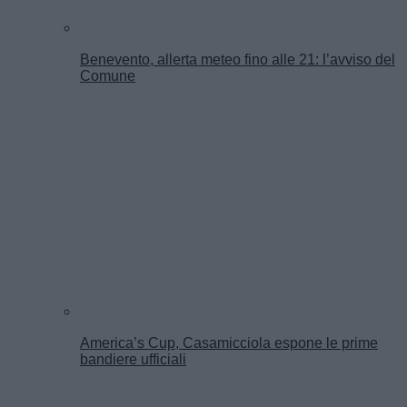
Benevento, allerta meteo fino alle 21: l’avviso del
Comune
America’s Cup, Casamicciola espone le prime
bandiere ufficiali