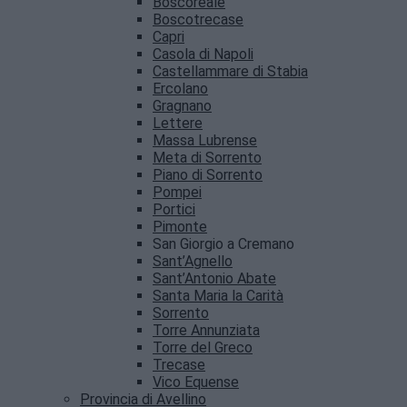
Boscoreale
Boscotrecase
Capri
Casola di Napoli
Castellammare di Stabia
Ercolano
Gragnano
Lettere
Massa Lubrense
Meta di Sorrento
Piano di Sorrento
Pompei
Portici
Pimonte
San Giorgio a Cremano
Sant’Agnello
Sant’Antonio Abate
Santa Maria la Carità
Sorrento
Torre Annunziata
Torre del Greco
Trecase
Vico Equense
Provincia di Avellino