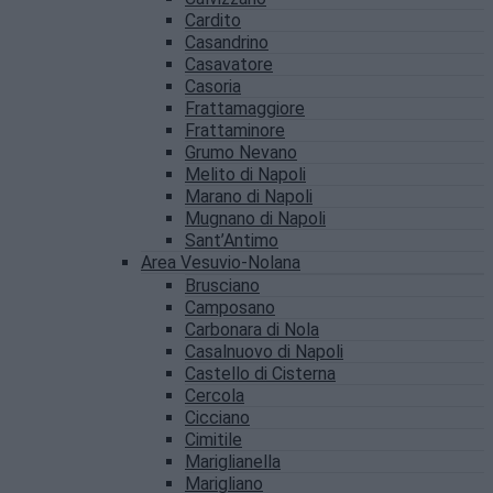
Cardito
Casandrino
Casavatore
Casoria
Frattamaggiore
Frattaminore
Grumo Nevano
Melito di Napoli
Marano di Napoli
Mugnano di Napoli
Sant’Antimo
Area Vesuvio-Nolana
Brusciano
Camposano
Carbonara di Nola
Casalnuovo di Napoli
Castello di Cisterna
Cercola
Cicciano
Cimitile
Mariglianella
Marigliano