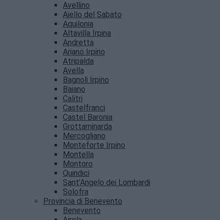
Avellino
Aiello del Sabato
Aquilonia
Altavilla Irpina
Andretta
Ariano Irpino
Atripalda
Avella
Bagnoli Irpino
Baiano
Calitri
Castelfranci
Castel Baronia
Grottaminarda
Mercogliano
Monteforte Irpino
Montella
Montoro
Quindici
Sant’Angelo dei Lombardi
Solofra
Provincia di Benevento
Benevento
Airola