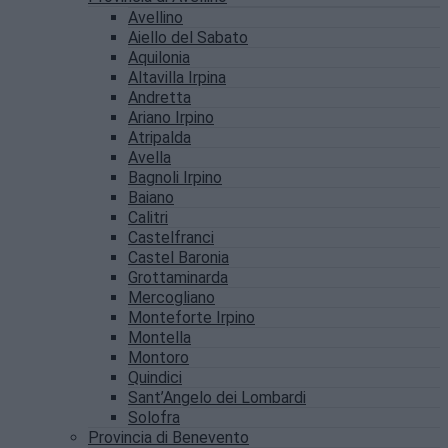
Avellino
Aiello del Sabato
Aquilonia
Altavilla Irpina
Andretta
Ariano Irpino
Atripalda
Avella
Bagnoli Irpino
Baiano
Calitri
Castelfranci
Castel Baronia
Grottaminarda
Mercogliano
Monteforte Irpino
Montella
Montoro
Quindici
Sant’Angelo dei Lombardi
Solofra
Provincia di Benevento