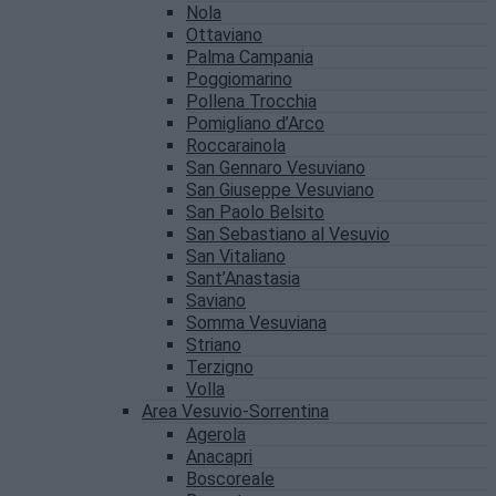
Nola
Ottaviano
Palma Campania
Poggiomarino
Pollena Trocchia
Pomigliano d’Arco
Roccarainola
San Gennaro Vesuviano
San Giuseppe Vesuviano
San Paolo Belsito
San Sebastiano al Vesuvio
San Vitaliano
Sant’Anastasia
Saviano
Somma Vesuviana
Striano
Terzigno
Volla
Area Vesuvio-Sorrentina
Agerola
Anacapri
Boscoreale