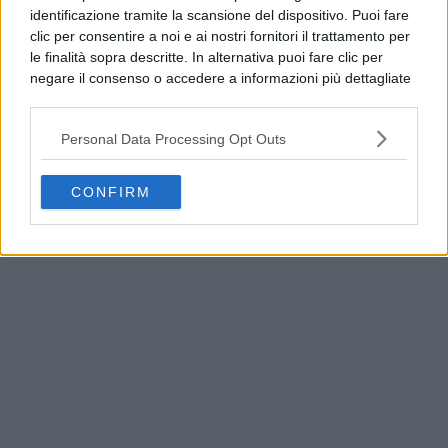
identificazione tramite la scansione del dispositivo. Puoi fare
clic per consentire a noi e ai nostri fornitori il trattamento per
le finalità sopra descritte. In alternativa puoi fare clic per
negare il consenso o accedere a informazioni più dettagliate
e modificare le tue preferenze prima di acconsentire.
Si rende noto che alcuni trattamenti dei dati personali
Personal Data Processing Opt Outs
possono non richiedere il tuo consenso, ma hai il diritto di
opporti a tale trattamento. Le tue preferenze si
applicheranno solo a questo sito web. Puoi modificare le tue
CONFIRM
Guasto all’Acquedotto Campano, stop all’acqua
preferenze in qualsiasi momento ritornando su questo sito o
tra Qualiano e Villaricca
consultando la nostra
informativa sulla riservatezza
.