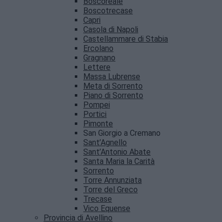
Boscoreale
Boscotrecase
Capri
Casola di Napoli
Castellammare di Stabia
Ercolano
Gragnano
Lettere
Massa Lubrense
Meta di Sorrento
Piano di Sorrento
Pompei
Portici
Pimonte
San Giorgio a Cremano
Sant’Agnello
Sant’Antonio Abate
Santa Maria la Carità
Sorrento
Torre Annunziata
Torre del Greco
Trecase
Vico Equense
Provincia di Avellino