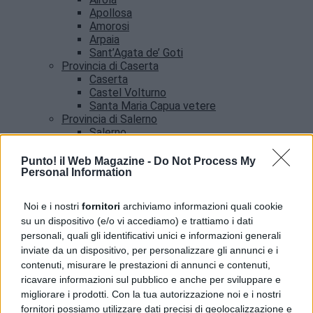
Apollosa
Amorosi
Arpaia
Sant’Agata de’ Goti
Provincia di Caserta
Caserta
Castel Volturno
Santa Maria Capua vetere
Provincia di Salerno
Salerno
Agropoli
Amalfi
Punto! il Web Magazine -
Do Not Process My
Angri
Personal Information
Castellabate
News
Noi e i nostri
fornitori
archiviamo informazioni quali cookie
su un dispositivo (e/o vi accediamo) e trattiamo i dati
Pozzuoli, servizio Poste per cittadini con case
personali, quali gli identificativi unici e informazioni generali
inagibili dopo il sisma
inviate da un dispositivo, per personalizzare gli annunci e i
contenuti, misurare le prestazioni di annunci e contenuti,
ricavare informazioni sul pubblico e anche per sviluppare e
migliorare i prodotti. Con la tua autorizzazione noi e i nostri
fornitori possiamo utilizzare dati precisi di geolocalizzazione e