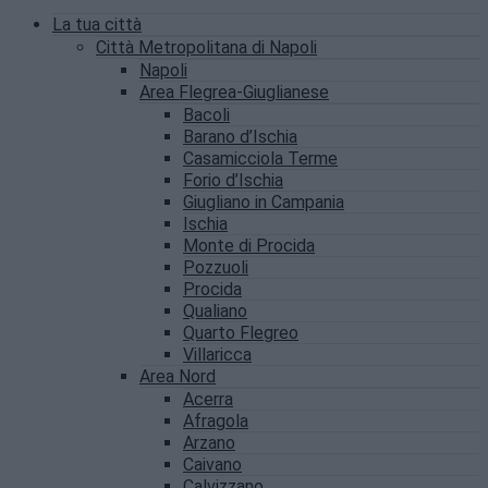
La tua città
Città Metropolitana di Napoli
Napoli
Area Flegrea-Giuglianese
Bacoli
Barano d’Ischia
Casamicciola Terme
Forio d’Ischia
Giugliano in Campania
Ischia
Monte di Procida
Pozzuoli
Procida
Qualiano
Quarto Flegreo
Villaricca
Area Nord
Acerra
Afragola
Arzano
Caivano
Calvizzano