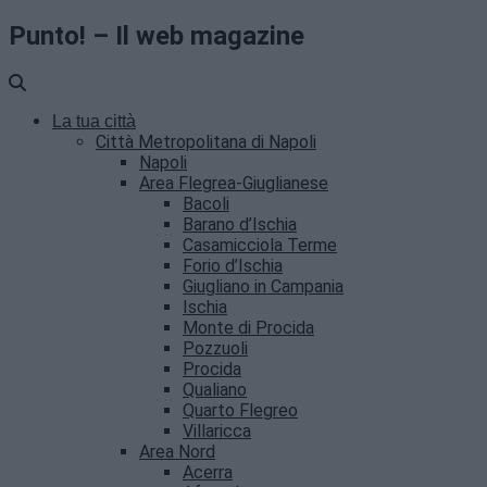
Punto! – Il web magazine
La tua città
Città Metropolitana di Napoli
Napoli
Area Flegrea-Giuglianese
Bacoli
Barano d’Ischia
Casamicciola Terme
Forio d’Ischia
Giugliano in Campania
Ischia
Monte di Procida
Pozzuoli
Procida
Qualiano
Quarto Flegreo
Villaricca
Area Nord
Acerra