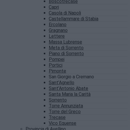
Boscotrecase
Capri
Casola di Napoli
Castellammare di Stabia
Ercolano
Gragnano
Lettere
Massa Lubrense
Meta di Sorrento
Piano di Sorrento
Pompei
Portici
Pimonte
San Giorgio a Cremano
Sant’Agnello
Sant’Antonio Abate
Santa Maria la Carità
Sorrento
Torre Annunziata
Torre del Greco
Trecase
Vico Equense
Provincia di Avellino