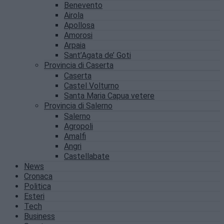
Benevento
Airola
Apollosa
Amorosi
Arpaia
Sant’Agata de’ Goti
Provincia di Caserta
Caserta
Castel Volturno
Santa Maria Capua vetere
Provincia di Salerno
Salerno
Agropoli
Amalfi
Angri
Castellabate
News
Cronaca
Politica
Esteri
Tech
Business