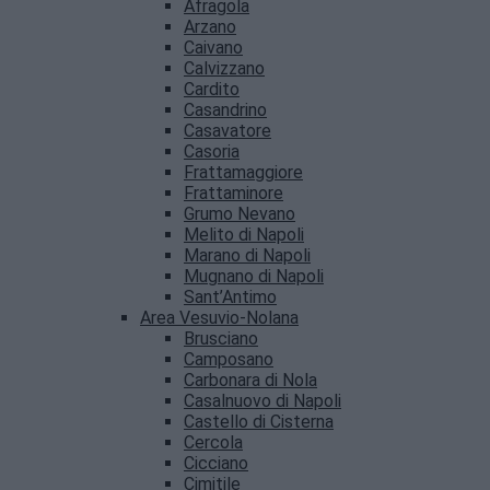
Afragola
Arzano
Caivano
Calvizzano
Cardito
Casandrino
Casavatore
Casoria
Frattamaggiore
Frattaminore
Grumo Nevano
Melito di Napoli
Marano di Napoli
Mugnano di Napoli
Sant’Antimo
Area Vesuvio-Nolana
Brusciano
Camposano
Carbonara di Nola
Casalnuovo di Napoli
Castello di Cisterna
Cercola
Cicciano
Cimitile