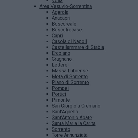
Volla
Area Vesuvio-Sorrentina
Agerola
Anacapri
Boscoreale
Boscotrecase
Capri
Casola di Napoli
Castellammare di Stabia
Ercolano
Gragnano
Lettere
Massa Lubrense
Meta di Sorrento
Piano di Sorrento
Pompei
Portici
Pimonte
San Giorgio a Cremano
Sant’Agnello
Sant’Antonio Abate
Santa Maria la Carità
Sorrento
Torre Annunziata