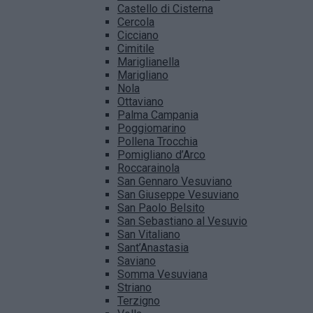
Castello di Cisterna
Cercola
Cicciano
Cimitile
Mariglianella
Marigliano
Nola
Ottaviano
Palma Campania
Poggiomarino
Pollena Trocchia
Pomigliano d’Arco
Roccarainola
San Gennaro Vesuviano
San Giuseppe Vesuviano
San Paolo Belsito
San Sebastiano al Vesuvio
San Vitaliano
Sant’Anastasia
Saviano
Somma Vesuviana
Striano
Terzigno