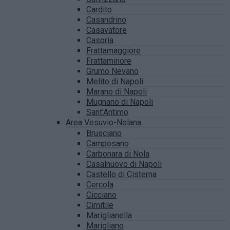
Cardito
Casandrino
Casavatore
Casoria
Frattamaggiore
Frattaminore
Grumo Nevano
Melito di Napoli
Marano di Napoli
Mugnano di Napoli
Sant’Antimo
Area Vesuvio-Nolana
Brusciano
Camposano
Carbonara di Nola
Casalnuovo di Napoli
Castello di Cisterna
Cercola
Cicciano
Cimitile
Mariglianella
Marigliano