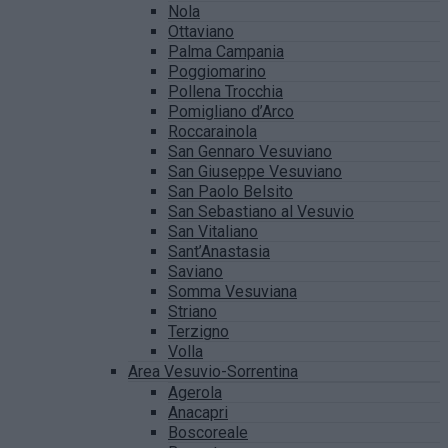
Nola
Ottaviano
Palma Campania
Poggiomarino
Pollena Trocchia
Pomigliano d’Arco
Roccarainola
San Gennaro Vesuviano
San Giuseppe Vesuviano
San Paolo Belsito
San Sebastiano al Vesuvio
San Vitaliano
Sant’Anastasia
Saviano
Somma Vesuviana
Striano
Terzigno
Volla
Area Vesuvio-Sorrentina
Agerola
Anacapri
Boscoreale