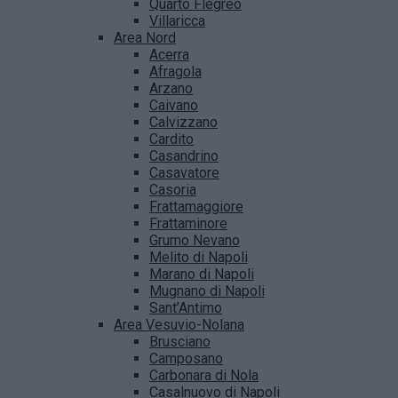
Quarto Flegreo
Villaricca
Area Nord
Acerra
Afragola
Arzano
Caivano
Calvizzano
Cardito
Casandrino
Casavatore
Casoria
Frattamaggiore
Frattaminore
Grumo Nevano
Melito di Napoli
Marano di Napoli
Mugnano di Napoli
Sant’Antimo
Area Vesuvio-Nolana
Brusciano
Camposano
Carbonara di Nola
Casalnuovo di Napoli