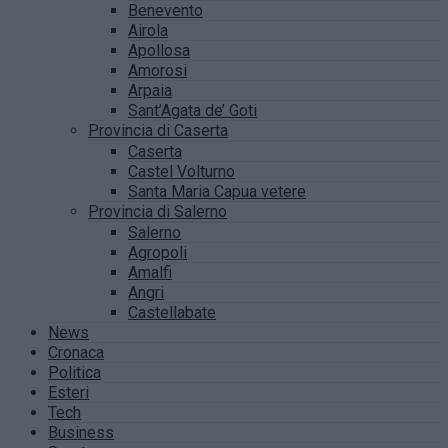
Benevento
Airola
Apollosa
Amorosi
Arpaia
Sant’Agata de’ Goti
Provincia di Caserta
Caserta
Castel Volturno
Santa Maria Capua vetere
Provincia di Salerno
Salerno
Agropoli
Amalfi
Angri
Castellabate
News
Cronaca
Politica
Esteri
Tech
Business