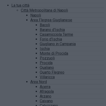
La tua città
Città Metropolitana di Napoli
Napoli
Area Flegrea-Giuglianese
Bacoli
Barano d’Ischia
Casamicciola Terme
Forio d’Ischia
Giugliano in Campania
Ischia
Monte di Procida
Pozzuoli
Procida
Qualiano
Quarto Flegreo
Villaricca
Area Nord
Acerra
Afragola
Arzano
Caivano
Calvizzano