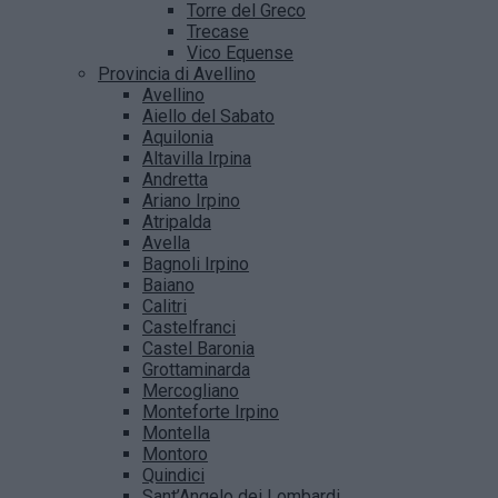
Torre del Greco
Trecase
Vico Equense
Provincia di Avellino
Avellino
Aiello del Sabato
Aquilonia
Altavilla Irpina
Andretta
Ariano Irpino
Atripalda
Avella
Bagnoli Irpino
Baiano
Calitri
Castelfranci
Castel Baronia
Grottaminarda
Mercogliano
Monteforte Irpino
Montella
Montoro
Quindici
Sant’Angelo dei Lombardi