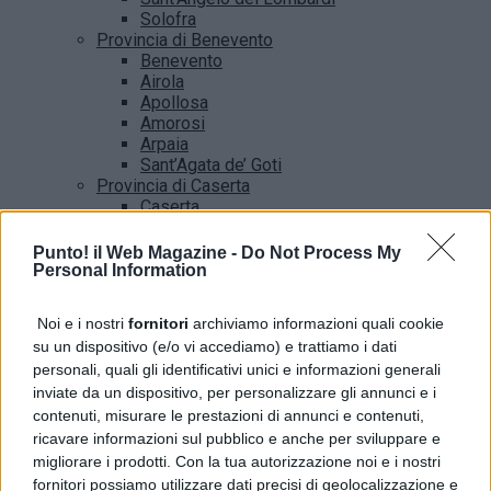
Solofra
Provincia di Benevento
Benevento
Airola
Apollosa
Amorosi
Arpaia
Sant’Agata de’ Goti
Provincia di Caserta
Caserta
Castel Volturno
Santa Maria Capua vetere
Punto! il Web Magazine -
Do Not Process My
Provincia di Salerno
Personal Information
Salerno
Agropoli
Noi e i nostri
fornitori
archiviamo informazioni quali cookie
Amalfi
su un dispositivo (e/o vi accediamo) e trattiamo i dati
Angri
personali, quali gli identificativi unici e informazioni generali
Castellabate
inviate da un dispositivo, per personalizzare gli annunci e i
News
contenuti, misurare le prestazioni di annunci e contenuti,
ricavare informazioni sul pubblico e anche per sviluppare e
migliorare i prodotti. Con la tua autorizzazione noi e i nostri
fornitori possiamo utilizzare dati precisi di geolocalizzazione e