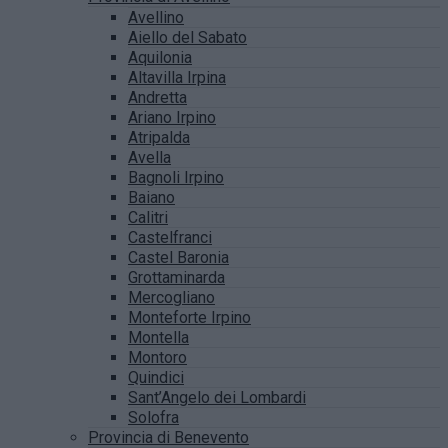
Avellino
Aiello del Sabato
Aquilonia
Altavilla Irpina
Andretta
Ariano Irpino
Atripalda
Avella
Bagnoli Irpino
Baiano
Calitri
Castelfranci
Castel Baronia
Grottaminarda
Mercogliano
Monteforte Irpino
Montella
Montoro
Quindici
Sant’Angelo dei Lombardi
Solofra
Provincia di Benevento