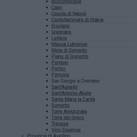
Boscotrecase
Capri
Casola di Napoli
Castellammare di Stabia
Ercolano
Gragnano
Lettere
Massa Lubrense
Meta di Sorrento
Piano di Sorrento
Pompei
Portici
Pimonte
San Giorgio a Cremano
Sant’Agnello
Sant’Antonio Abate
Santa Maria la Carità
Sorrento
Torre Annunziata
Torre del Greco
Trecase
Vico Equense
Provincia di Avellino