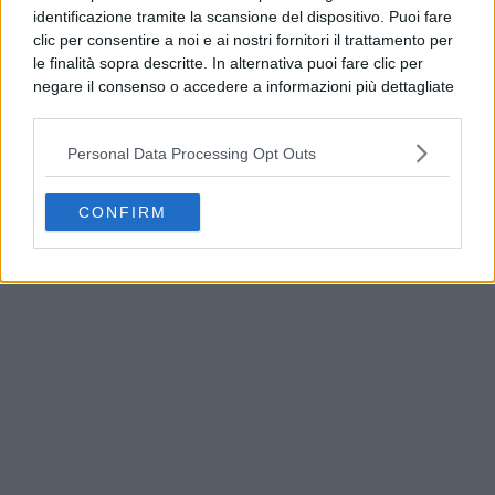
identificazione tramite la scansione del dispositivo. Puoi fare
clic per consentire a noi e ai nostri fornitori il trattamento per
le finalità sopra descritte. In alternativa puoi fare clic per
negare il consenso o accedere a informazioni più dettagliate
e modificare le tue preferenze prima di acconsentire.
Si rende noto che alcuni trattamenti dei dati personali
Personal Data Processing Opt Outs
possono non richiedere il tuo consenso, ma hai il diritto di
opporti a tale trattamento. Le tue preferenze si
applicheranno solo a questo sito web. Puoi modificare le tue
CONFIRM
Licola, pistola con matricola abrasa in casa: arrestato
preferenze in qualsiasi momento ritornando su questo sito o
60enne
consultando la nostra
informativa sulla riservatezza
.