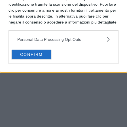
identificazione tramite la scansione del dispositivo. Puoi fare
clic per consentire a noi e ai nostri fornitori il trattamento per
le finalità sopra descritte. In alternativa puoi fare clic per
negare il consenso o accedere a informazioni più dettagliate
e modificare le tue preferenze prima di acconsentire.
Si rende noto che alcuni trattamenti dei dati personali
Personal Data Processing Opt Outs
possono non richiedere il tuo consenso, ma hai il diritto di
opporti a tale trattamento. Le tue preferenze si
applicheranno solo a questo sito web. Puoi modificare le tue
Campi Flegrei, decreto legge: aiuti agli sfollati e
CONFIRM
preferenze in qualsiasi momento ritornando su questo sito o
fondi per le case
consultando la nostra
informativa sulla riservatezza
.