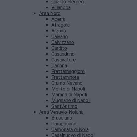
Quarto Flegreo
Villaricca
Area Nord
Acerra
Afragola
Arzano
Caivano
Calvizzano
Cardito
Casandrino
Casavatore
Casoria
Frattamaggiore
Frattaminore
Grumo Nevano
Melito di Napoli
Marano di Napoli
Mugnano di Napoli
Sant’Antimo
Area Vesuvio-Nolana
Brusciano
Camposano
Carbonara di Nola
Casalnuovo di Napoli