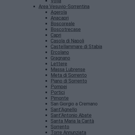
Volla
Area Vesuvio-Sorrentina
Agerola
Anacapri
Boscoreale
Boscotrecase
Capri
Casola di Napoli
Castellammare di Stabia
Ercolano
Gragnano
Lettere
Massa Lubrense
Meta di Sorrento
Piano di Sorrento
Pompei
Portici
Pimonte
San Giorgio a Cremano
Sant’Agnello
Sant’Antonio Abate
Santa Maria la Carità
Sorrento
Torre Annunziata