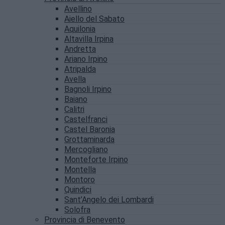
Avellino
Aiello del Sabato
Aquilonia
Altavilla Irpina
Andretta
Ariano Irpino
Atripalda
Avella
Bagnoli Irpino
Baiano
Calitri
Castelfranci
Castel Baronia
Grottaminarda
Mercogliano
Monteforte Irpino
Montella
Montoro
Quindici
Sant’Angelo dei Lombardi
Solofra
Provincia di Benevento