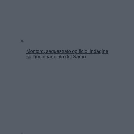
Montoro, sequestrato opificio: indagine
sull’inquinamento del Sarno