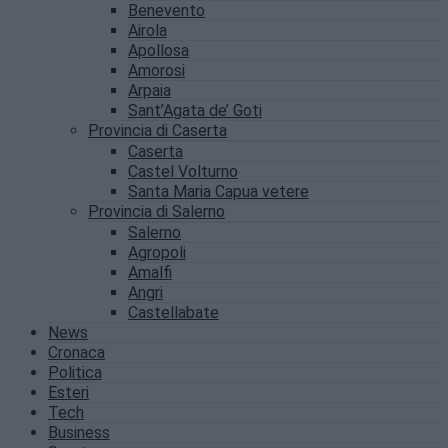
Benevento
Airola
Apollosa
Amorosi
Arpaia
Sant’Agata de’ Goti
Provincia di Caserta
Caserta
Castel Volturno
Santa Maria Capua vetere
Provincia di Salerno
Salerno
Agropoli
Amalfi
Angri
Castellabate
News
Cronaca
Politica
Esteri
Tech
Business