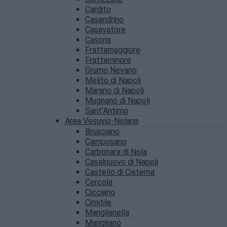
Cardito
Casandrino
Casavatore
Casoria
Frattamaggiore
Frattaminore
Grumo Nevano
Melito di Napoli
Marano di Napoli
Mugnano di Napoli
Sant’Antimo
Area Vesuvio-Nolana
Brusciano
Camposano
Carbonara di Nola
Casalnuovo di Napoli
Castello di Cisterna
Cercola
Cicciano
Cimitile
Mariglianella
Marigliano