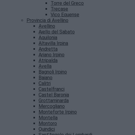
Torre del Greco
Trecase
Vico Equense
Provincia di Avellino
Avellino
Aiello del Sabato
Aquilonia
Altavilla Irpina
Andretta
Ariano Irpino
Atripalda
Avella
Bagnoli Irpino
Baiano
Calitri
Castelfranci
Castel Baronia
Grottaminarda
Mercogliano
Monteforte Irpino
Montella
Montoro
Quindici
Sant’Angelo dei Lombardi