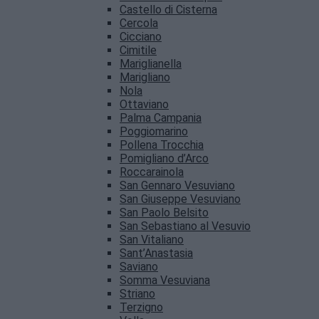
Castello di Cisterna
Cercola
Cicciano
Cimitile
Mariglianella
Marigliano
Nola
Ottaviano
Palma Campania
Poggiomarino
Pollena Trocchia
Pomigliano d’Arco
Roccarainola
San Gennaro Vesuviano
San Giuseppe Vesuviano
San Paolo Belsito
San Sebastiano al Vesuvio
San Vitaliano
Sant’Anastasia
Saviano
Somma Vesuviana
Striano
Terzigno