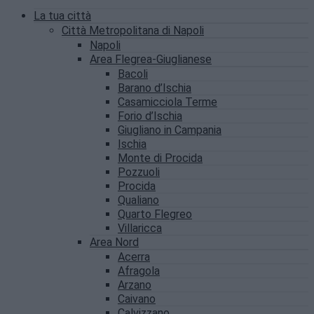
La tua città
Città Metropolitana di Napoli
Napoli
Area Flegrea-Giuglianese
Bacoli
Barano d’Ischia
Casamicciola Terme
Forio d’Ischia
Giugliano in Campania
Ischia
Monte di Procida
Pozzuoli
Procida
Qualiano
Quarto Flegreo
Villaricca
Area Nord
Acerra
Afragola
Arzano
Caivano
Calvizzano