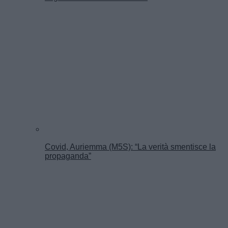
Covid, Auriemma (M5S): “La verità smentisce la
propaganda”