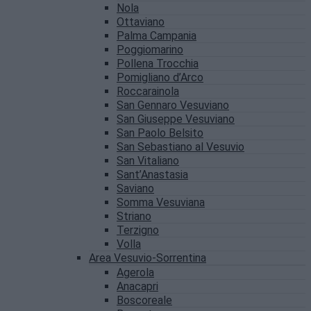
Nola
Ottaviano
Palma Campania
Poggiomarino
Pollena Trocchia
Pomigliano d’Arco
Roccarainola
San Gennaro Vesuviano
San Giuseppe Vesuviano
San Paolo Belsito
San Sebastiano al Vesuvio
San Vitaliano
Sant’Anastasia
Saviano
Somma Vesuviana
Striano
Terzigno
Volla
Area Vesuvio-Sorrentina
Agerola
Anacapri
Boscoreale