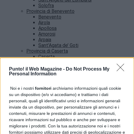
Solofra
Provincia di Benevento
Benevento
Airola
Apollosa
Amorosi
Arpaia
Sant’Agata de’ Goti
Provincia di Caserta
Caserta
Castel Volturno
Santa Maria Capua vetere
Punto! il Web Magazine -
Do Not Process My
Provincia di Salerno
Personal Information
Salerno
Agropoli
Noi e i nostri
fornitori
archiviamo informazioni quali cookie
Amalfi
su un dispositivo (e/o vi accediamo) e trattiamo i dati
Angri
personali, quali gli identificativi unici e informazioni generali
Castellabate
inviate da un dispositivo, per personalizzare gli annunci e i
News
contenuti, misurare le prestazioni di annunci e contenuti,
ricavare informazioni sul pubblico e anche per sviluppare e
migliorare i prodotti. Con la tua autorizzazione noi e i nostri
fornitori possiamo utilizzare dati precisi di geolocalizzazione e