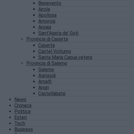
Benevento
Airola
Apollosa
Amorosi
Arpaia
Sant’Agata de’ Goti
Provincia di Caserta
Caserta
Castel Volturno
Santa Maria Capua vetere
Provincia di Salerno
Salerno
Agropoli
Amalfi
Angri
Castellabate
News
Cronaca
Politica
Esteri
Tech
Business