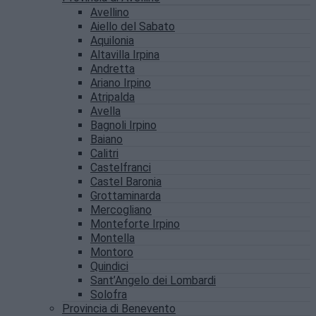
Avellino
Aiello del Sabato
Aquilonia
Altavilla Irpina
Andretta
Ariano Irpino
Atripalda
Avella
Bagnoli Irpino
Baiano
Calitri
Castelfranci
Castel Baronia
Grottaminarda
Mercogliano
Monteforte Irpino
Montella
Montoro
Quindici
Sant’Angelo dei Lombardi
Solofra
Provincia di Benevento