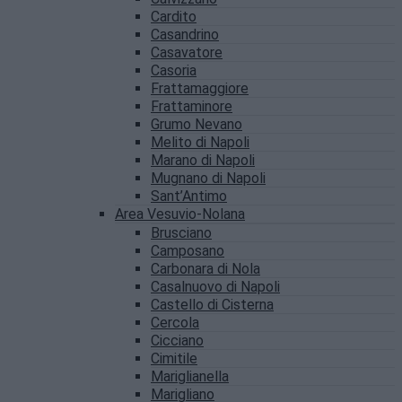
Cardito
Casandrino
Casavatore
Casoria
Frattamaggiore
Frattaminore
Grumo Nevano
Melito di Napoli
Marano di Napoli
Mugnano di Napoli
Sant’Antimo
Area Vesuvio-Nolana
Brusciano
Camposano
Carbonara di Nola
Casalnuovo di Napoli
Castello di Cisterna
Cercola
Cicciano
Cimitile
Mariglianella
Marigliano