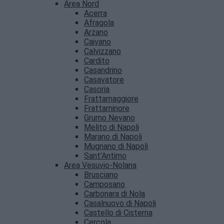
Area Nord
Acerra
Afragola
Arzano
Caivano
Calvizzano
Cardito
Casandrino
Casavatore
Casoria
Frattamaggiore
Frattaminore
Grumo Nevano
Melito di Napoli
Marano di Napoli
Mugnano di Napoli
Sant’Antimo
Area Vesuvio-Nolana
Brusciano
Camposano
Carbonara di Nola
Casalnuovo di Napoli
Castello di Cisterna
Cercola