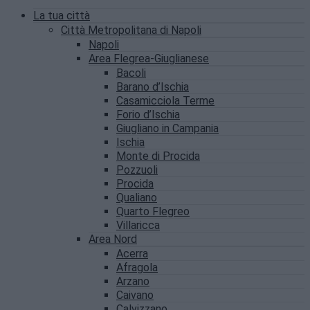
La tua città
Città Metropolitana di Napoli
Napoli
Area Flegrea-Giuglianese
Bacoli
Barano d’Ischia
Casamicciola Terme
Forio d’Ischia
Giugliano in Campania
Ischia
Monte di Procida
Pozzuoli
Procida
Qualiano
Quarto Flegreo
Villaricca
Area Nord
Acerra
Afragola
Arzano
Caivano
Calvizzano