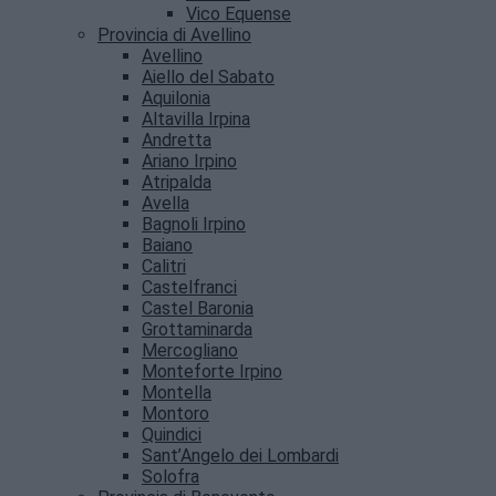
Vico Equense
Provincia di Avellino
Avellino
Aiello del Sabato
Aquilonia
Altavilla Irpina
Andretta
Ariano Irpino
Atripalda
Avella
Bagnoli Irpino
Baiano
Calitri
Castelfranci
Castel Baronia
Grottaminarda
Mercogliano
Monteforte Irpino
Montella
Montoro
Quindici
Sant’Angelo dei Lombardi
Solofra