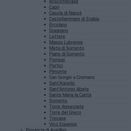
Boscotrecase
Capri
Casola di Napoli
Castellammare di Stabia
Ercolano
Gragnano
Lettere
Massa Lubrense
Meta di Sorrento
Piano di Sorrento
Pompei
Portici
Pimonte
San Giorgio a Cremano
Sant’Agnello
Sant’Antonio Abate
Santa Maria la Carità
Sorrento
Torre Annunziata
Torre del Greco
Trecase
Vico Equense
Provincia di Avellino