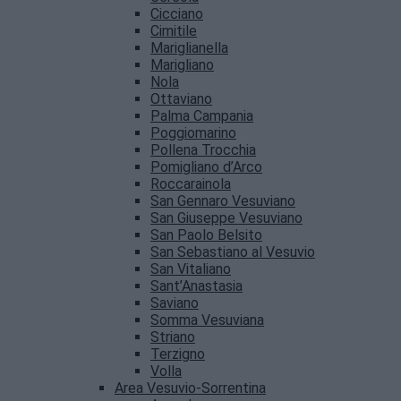
Cicciano
Cimitile
Mariglianella
Marigliano
Nola
Ottaviano
Palma Campania
Poggiomarino
Pollena Trocchia
Pomigliano d’Arco
Roccarainola
San Gennaro Vesuviano
San Giuseppe Vesuviano
San Paolo Belsito
San Sebastiano al Vesuvio
San Vitaliano
Sant’Anastasia
Saviano
Somma Vesuviana
Striano
Terzigno
Volla
Area Vesuvio-Sorrentina