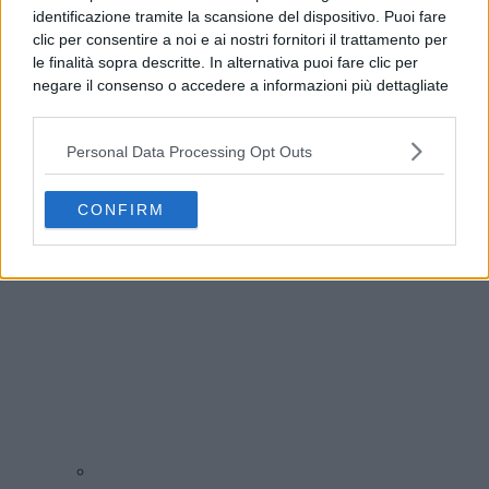
identificazione tramite la scansione del dispositivo. Puoi fare
clic per consentire a noi e ai nostri fornitori il trattamento per
le finalità sopra descritte. In alternativa puoi fare clic per
negare il consenso o accedere a informazioni più dettagliate
e modificare le tue preferenze prima di acconsentire.
Si rende noto che alcuni trattamenti dei dati personali
Personal Data Processing Opt Outs
possono non richiedere il tuo consenso, ma hai il diritto di
Benevento, allerta meteo fino alle 21: l’avviso del
opporti a tale trattamento. Le tue preferenze si
Comune
applicheranno solo a questo sito web. Puoi modificare le tue
CONFIRM
preferenze in qualsiasi momento ritornando su questo sito o
consultando la nostra
informativa sulla riservatezza
.