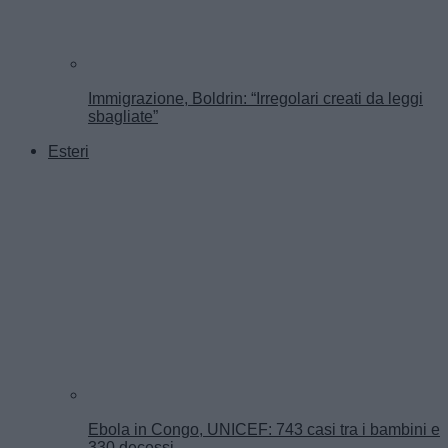
Immigrazione, Boldrin: “Irregolari creati da leggi
sbagliate”
Esteri
Ebola in Congo, UNICEF: 743 casi tra i bambini e
330 decessi