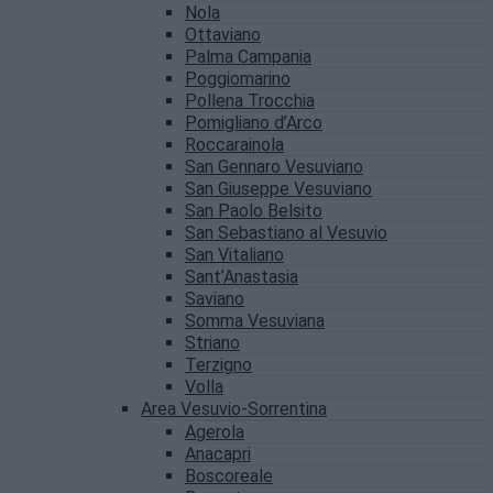
Nola
Ottaviano
Palma Campania
Poggiomarino
Pollena Trocchia
Pomigliano d’Arco
Roccarainola
San Gennaro Vesuviano
San Giuseppe Vesuviano
San Paolo Belsito
San Sebastiano al Vesuvio
San Vitaliano
Sant’Anastasia
Saviano
Somma Vesuviana
Striano
Terzigno
Volla
Area Vesuvio-Sorrentina
Agerola
Anacapri
Boscoreale