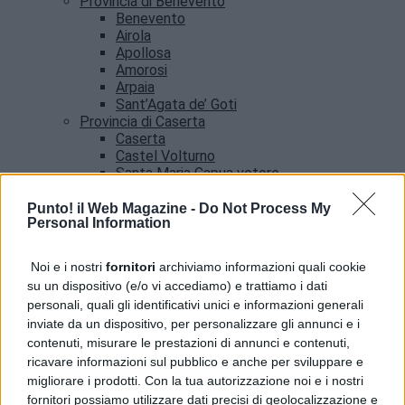
Provincia di Benevento
Benevento
Airola
Apollosa
Amorosi
Arpaia
Sant’Agata de’ Goti
Provincia di Caserta
Caserta
Castel Volturno
Santa Maria Capua vetere
Provincia di Salerno
Salerno
Punto! il Web Magazine -
Do Not Process My
Personal Information
Agropoli
Amalfi
Angri
Noi e i nostri
fornitori
archiviamo informazioni quali cookie
Castellabate
su un dispositivo (e/o vi accediamo) e trattiamo i dati
News
personali, quali gli identificativi unici e informazioni generali
inviate da un dispositivo, per personalizzare gli annunci e i
contenuti, misurare le prestazioni di annunci e contenuti,
ricavare informazioni sul pubblico e anche per sviluppare e
migliorare i prodotti. Con la tua autorizzazione noi e i nostri
fornitori possiamo utilizzare dati precisi di geolocalizzazione e