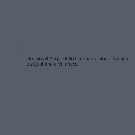
Guasto all’Acquedotto Campano, stop all’acqua
tra Qualiano e Villaricca