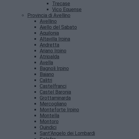
Trecase
Vico Equense
Provincia di Avellino
Avellino
Aiello del Sabato
Aquilonia
Altavilla Irpina
Andretta
Ariano Irpino
Atripalda
Avella
Bagnoli Irpino
Baiano
Calitri
Castelfranci
Castel Baronia
Grottaminarda
Mercogliano
Monteforte Irpino
Montella
Montoro
Quindici
Sant’Angelo dei Lombardi