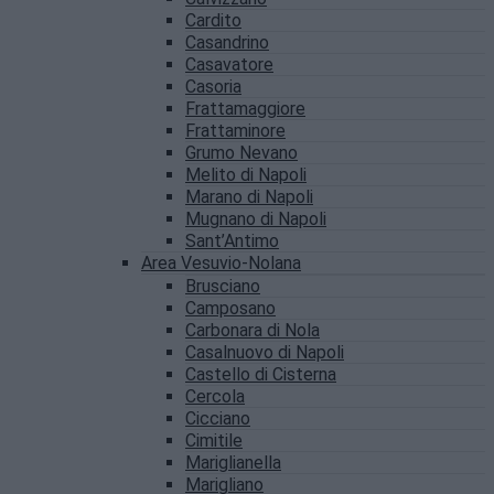
Cardito
Casandrino
Casavatore
Casoria
Frattamaggiore
Frattaminore
Grumo Nevano
Melito di Napoli
Marano di Napoli
Mugnano di Napoli
Sant’Antimo
Area Vesuvio-Nolana
Brusciano
Camposano
Carbonara di Nola
Casalnuovo di Napoli
Castello di Cisterna
Cercola
Cicciano
Cimitile
Mariglianella
Marigliano