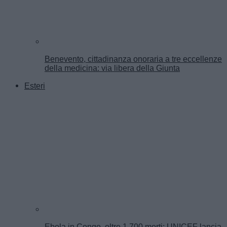
Benevento, cittadinanza onoraria a tre eccellenze
della medicina: via libera della Giunta
Esteri
Ebola in Congo, oltre 1.700 morti: UNICEF lancia