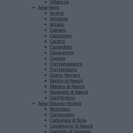
Villaricca
Area Nord
Acerra
Afragola
Arzano
Caivano
Calvizzano
Cardito
Casandrino
Casavatore
Casoria
Frattamaggiore
Frattaminore
Grumo Nevano
Melito di Napoli
Marano di Napoli
Mugnano di Napoli
Sant’Antimo
Area Vesuvio-Nolana
Brusciano
Camposano
Carbonara di Nola
Casalnuovo di Napoli
Castello di Cisterna