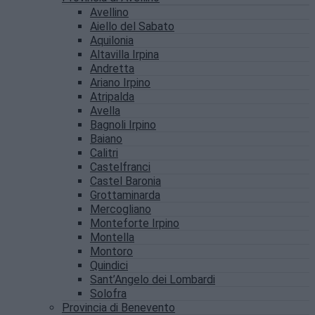
Avellino
Aiello del Sabato
Aquilonia
Altavilla Irpina
Andretta
Ariano Irpino
Atripalda
Avella
Bagnoli Irpino
Baiano
Calitri
Castelfranci
Castel Baronia
Grottaminarda
Mercogliano
Monteforte Irpino
Montella
Montoro
Quindici
Sant’Angelo dei Lombardi
Solofra
Provincia di Benevento