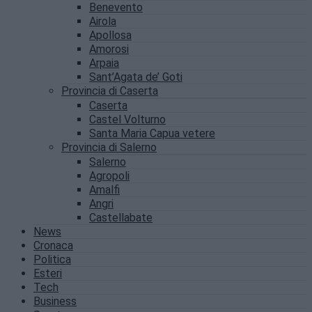
Benevento
Airola
Apollosa
Amorosi
Arpaia
Sant’Agata de’ Goti
Provincia di Caserta
Caserta
Castel Volturno
Santa Maria Capua vetere
Provincia di Salerno
Salerno
Agropoli
Amalfi
Angri
Castellabate
News
Cronaca
Politica
Esteri
Tech
Business