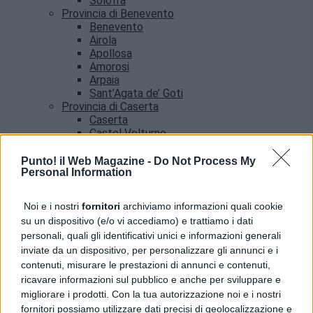
Solofra
Provincia di Benevento
Benevento
Airola
Apollosa
Amorosi
Arpaia
Sant’Agata de’ Goti
Provincia di Caserta
Caserta
Castel Volturno
Santa Maria Capua vetere
Provincia di Salerno
Punto! il Web Magazine -
Do Not Process My
Personal Information
Salerno
Agropoli
Amalfi
Noi e i nostri
fornitori
archiviamo informazioni quali cookie
Angri
su un dispositivo (e/o vi accediamo) e trattiamo i dati
Castellabate
personali, quali gli identificativi unici e informazioni generali
News
inviate da un dispositivo, per personalizzare gli annunci e i
contenuti, misurare le prestazioni di annunci e contenuti,
ricavare informazioni sul pubblico e anche per sviluppare e
migliorare i prodotti. Con la tua autorizzazione noi e i nostri
fornitori possiamo utilizzare dati precisi di geolocalizzazione e