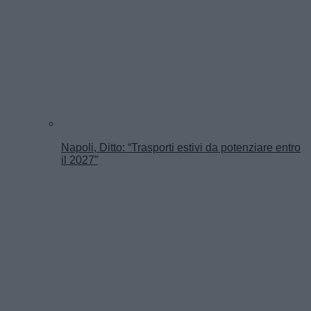
Napoli, Ditto: “Trasporti estivi da potenziare entro
il 2027”