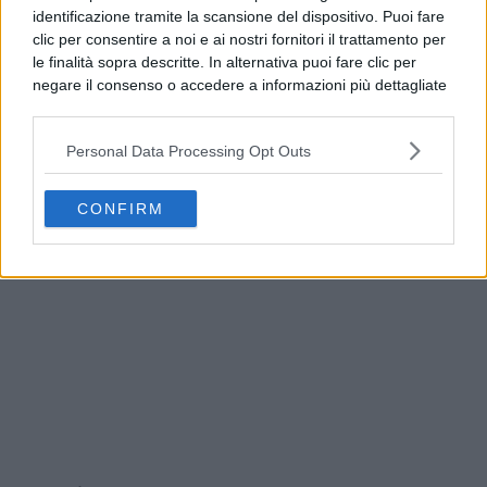
identificazione tramite la scansione del dispositivo. Puoi fare
clic per consentire a noi e ai nostri fornitori il trattamento per
le finalità sopra descritte. In alternativa puoi fare clic per
negare il consenso o accedere a informazioni più dettagliate
e modificare le tue preferenze prima di acconsentire.
Si rende noto che alcuni trattamenti dei dati personali
Personal Data Processing Opt Outs
possono non richiedere il tuo consenso, ma hai il diritto di
opporti a tale trattamento. Le tue preferenze si
Addio a Francesco Guccini, il poeta della musica
applicheranno solo a questo sito web. Puoi modificare le tue
italiana si è spento
CONFIRM
preferenze in qualsiasi momento ritornando su questo sito o
consultando la nostra
informativa sulla riservatezza
.