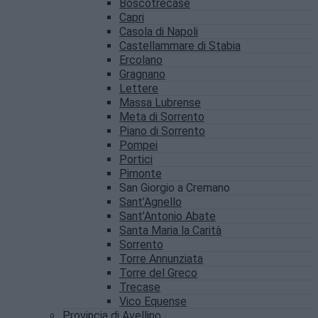
Boscotrecase
Capri
Casola di Napoli
Castellammare di Stabia
Ercolano
Gragnano
Lettere
Massa Lubrense
Meta di Sorrento
Piano di Sorrento
Pompei
Portici
Pimonte
San Giorgio a Cremano
Sant’Agnello
Sant’Antonio Abate
Santa Maria la Carità
Sorrento
Torre Annunziata
Torre del Greco
Trecase
Vico Equense
Provincia di Avellino