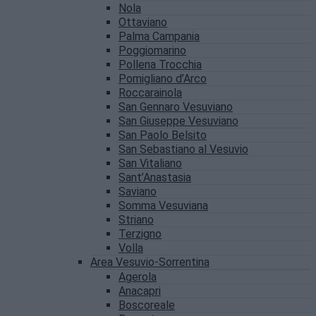
Nola
Ottaviano
Palma Campania
Poggiomarino
Pollena Trocchia
Pomigliano d’Arco
Roccarainola
San Gennaro Vesuviano
San Giuseppe Vesuviano
San Paolo Belsito
San Sebastiano al Vesuvio
San Vitaliano
Sant’Anastasia
Saviano
Somma Vesuviana
Striano
Terzigno
Volla
Area Vesuvio-Sorrentina
Agerola
Anacapri
Boscoreale