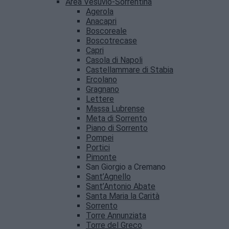
Area Vesuvio-Sorrentina
Agerola
Anacapri
Boscoreale
Boscotrecase
Capri
Casola di Napoli
Castellammare di Stabia
Ercolano
Gragnano
Lettere
Massa Lubrense
Meta di Sorrento
Piano di Sorrento
Pompei
Portici
Pimonte
San Giorgio a Cremano
Sant’Agnello
Sant’Antonio Abate
Santa Maria la Carità
Sorrento
Torre Annunziata
Torre del Greco