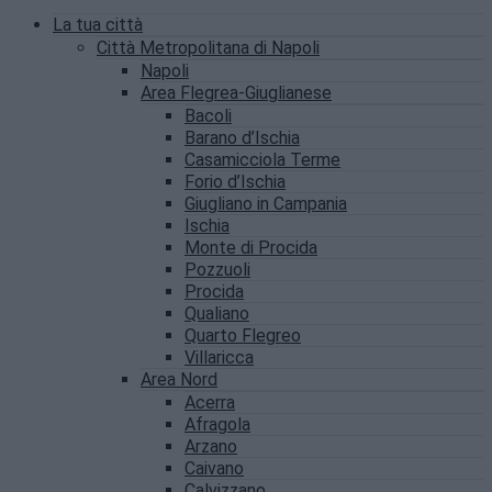
La tua città
Città Metropolitana di Napoli
Napoli
Area Flegrea-Giuglianese
Bacoli
Barano d’Ischia
Casamicciola Terme
Forio d’Ischia
Giugliano in Campania
Ischia
Monte di Procida
Pozzuoli
Procida
Qualiano
Quarto Flegreo
Villaricca
Area Nord
Acerra
Afragola
Arzano
Caivano
Calvizzano