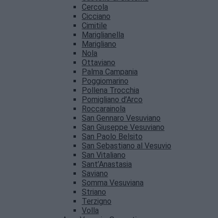
Cercola
Cicciano
Cimitile
Mariglianella
Marigliano
Nola
Ottaviano
Palma Campania
Poggiomarino
Pollena Trocchia
Pomigliano d’Arco
Roccarainola
San Gennaro Vesuviano
San Giuseppe Vesuviano
San Paolo Belsito
San Sebastiano al Vesuvio
San Vitaliano
Sant’Anastasia
Saviano
Somma Vesuviana
Striano
Terzigno
Volla