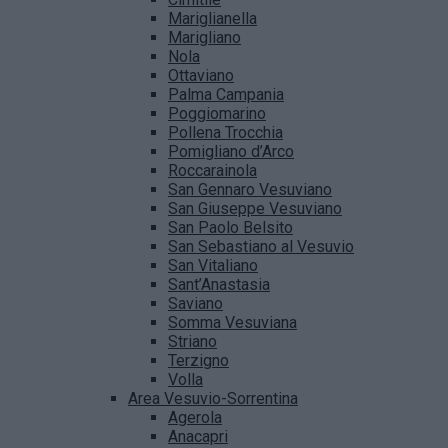
Mariglianella
Marigliano
Nola
Ottaviano
Palma Campania
Poggiomarino
Pollena Trocchia
Pomigliano d’Arco
Roccarainola
San Gennaro Vesuviano
San Giuseppe Vesuviano
San Paolo Belsito
San Sebastiano al Vesuvio
San Vitaliano
Sant’Anastasia
Saviano
Somma Vesuviana
Striano
Terzigno
Volla
Area Vesuvio-Sorrentina
Agerola
Anacapri