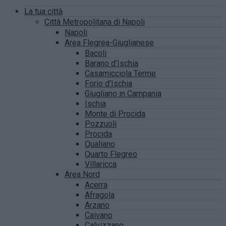
La tua città
Città Metropolitana di Napoli
Napoli
Area Flegrea-Giuglianese
Bacoli
Barano d’Ischia
Casamicciola Terme
Forio d’Ischia
Giugliano in Campania
Ischia
Monte di Procida
Pozzuoli
Procida
Qualiano
Quarto Flegreo
Villaricca
Area Nord
Acerra
Afragola
Arzano
Caivano
Calvizzano