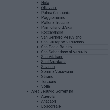
Nola
Ottaviano
Palma Campania
Poggiomarino
Pollena Trocchia
Pomigliano d’Arco
Roccarainola
San Gennaro Vesuviano
San Giuseppe Vesuviano
San Paolo Belsito
San Sebastiano al Vesuvio
San Vitaliano
Sant’Anastasia
Saviano
Somma Vesuviana
Striano
Terzigno
Volla
Area Vesuvio-Sorrentina
Agerola
Anacapri
Boscoreale