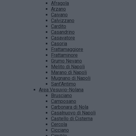
Afragola
Arzano
Caivano
Calvizzano
Cardito
Casandrino
Casavatore
Casoria
Frattamaggiore
Frattaminore
Grumo Nevano
Melito di Napoli
Marano di Napoli
Mugnano di Napoli
Sant’Antimo
Area Vesuvio-Nolana
Brusciano
Camposano
Carbonara di Nola
Casalnuovo di Napoli
Castello di Cisterna
Cercola
Cicciano
Cimitile