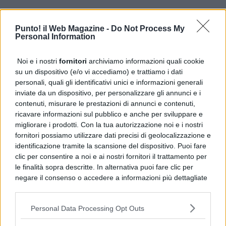
Punto! il Web Magazine -
Do Not Process My
Personal Information
Noi e i nostri
fornitori
archiviamo informazioni quali cookie
su un dispositivo (e/o vi accediamo) e trattiamo i dati
personali, quali gli identificativi unici e informazioni generali
inviate da un dispositivo, per personalizzare gli annunci e i
contenuti, misurare le prestazioni di annunci e contenuti,
ricavare informazioni sul pubblico e anche per sviluppare e
migliorare i prodotti. Con la tua autorizzazione noi e i nostri
fornitori possiamo utilizzare dati precisi di geolocalizzazione e
identificazione tramite la scansione del dispositivo. Puoi fare
clic per consentire a noi e ai nostri fornitori il trattamento per
le finalità sopra descritte. In alternativa puoi fare clic per
negare il consenso o accedere a informazioni più dettagliate
e modificare le tue preferenze prima di acconsentire.
Si rende noto che alcuni trattamenti dei dati personali
Personal Data Processing Opt Outs
possono non richiedere il tuo consenso, ma hai il diritto di
opporti a tale trattamento. Le tue preferenze si