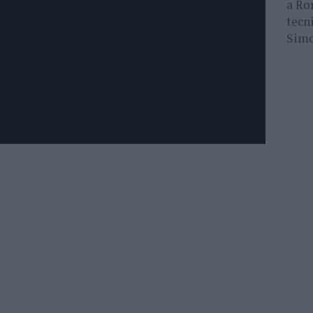
a Ro
tecni
Simo