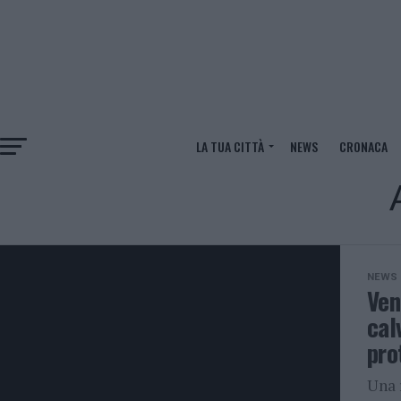
LA TUA CITTÀ
NEWS
CRONACA
NEWS
Ven
cal
pro
Una 