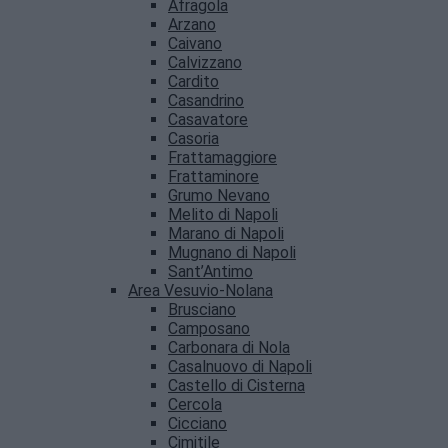
Afragola
Arzano
Caivano
Calvizzano
Cardito
Casandrino
Casavatore
Casoria
Frattamaggiore
Frattaminore
Grumo Nevano
Melito di Napoli
Marano di Napoli
Mugnano di Napoli
Sant’Antimo
Area Vesuvio-Nolana
Brusciano
Camposano
Carbonara di Nola
Casalnuovo di Napoli
Castello di Cisterna
Cercola
Cicciano
Cimitile