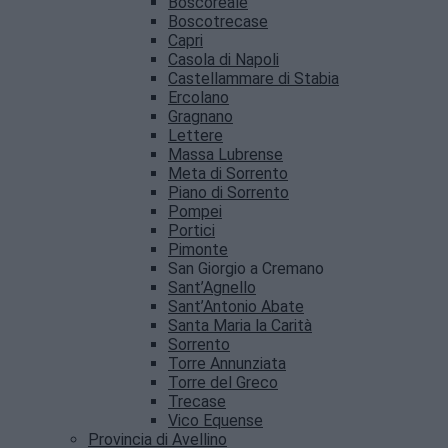
Boscoreale
Boscotrecase
Capri
Casola di Napoli
Castellammare di Stabia
Ercolano
Gragnano
Lettere
Massa Lubrense
Meta di Sorrento
Piano di Sorrento
Pompei
Portici
Pimonte
San Giorgio a Cremano
Sant’Agnello
Sant’Antonio Abate
Santa Maria la Carità
Sorrento
Torre Annunziata
Torre del Greco
Trecase
Vico Equense
Provincia di Avellino