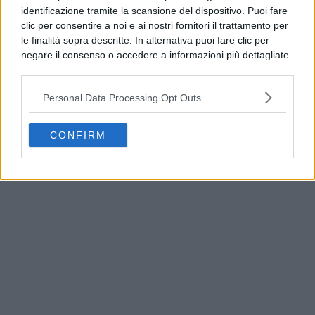
identificazione tramite la scansione del dispositivo. Puoi fare
clic per consentire a noi e ai nostri fornitori il trattamento per
le finalità sopra descritte. In alternativa puoi fare clic per
negare il consenso o accedere a informazioni più dettagliate
e modificare le tue preferenze prima di acconsentire.
Si rende noto che alcuni trattamenti dei dati personali
Personal Data Processing Opt Outs
possono non richiedere il tuo consenso, ma hai il diritto di
opporti a tale trattamento. Le tue preferenze si
applicheranno solo a questo sito web. Puoi modificare le tue
CONFIRM
Qualiano, rifiuti e materiale edile in periferia:
preferenze in qualsiasi momento ritornando su questo sito o
continuano gli abbandoni
consultando la nostra
informativa sulla riservatezza
.