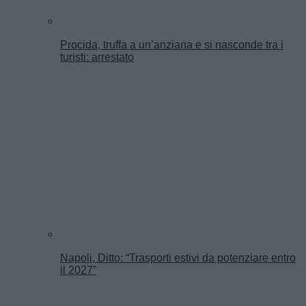
Procida, truffa a un’anziana e si nasconde tra i
turisti: arrestato
Napoli, Ditto: “Trasporti estivi da potenziare entro
il 2027”