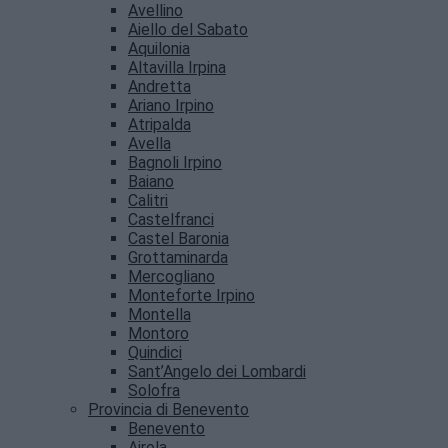
Avellino
Aiello del Sabato
Aquilonia
Altavilla Irpina
Andretta
Ariano Irpino
Atripalda
Avella
Bagnoli Irpino
Baiano
Calitri
Castelfranci
Castel Baronia
Grottaminarda
Mercogliano
Monteforte Irpino
Montella
Montoro
Quindici
Sant’Angelo dei Lombardi
Solofra
Provincia di Benevento
Benevento
Airola