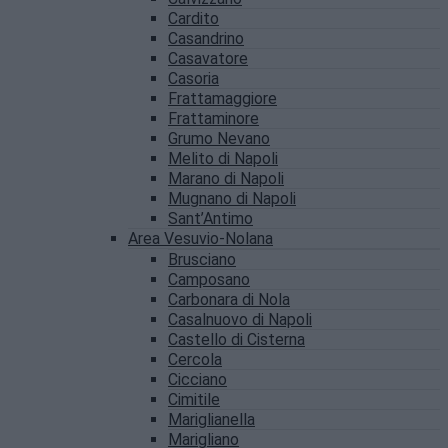
Cardito
Casandrino
Casavatore
Casoria
Frattamaggiore
Frattaminore
Grumo Nevano
Melito di Napoli
Marano di Napoli
Mugnano di Napoli
Sant’Antimo
Area Vesuvio-Nolana
Brusciano
Camposano
Carbonara di Nola
Casalnuovo di Napoli
Castello di Cisterna
Cercola
Cicciano
Cimitile
Mariglianella
Marigliano