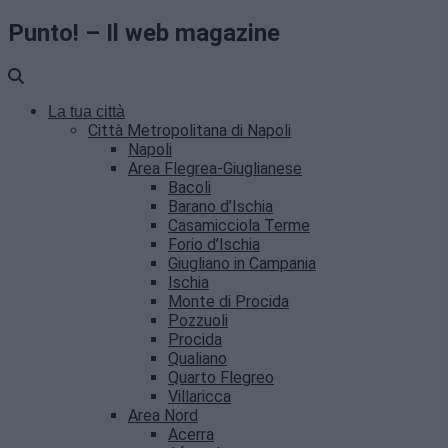
Punto! – Il web magazine
La tua città
Città Metropolitana di Napoli
Napoli
Area Flegrea-Giuglianese
Bacoli
Barano d’Ischia
Casamicciola Terme
Forio d’Ischia
Giugliano in Campania
Ischia
Monte di Procida
Pozzuoli
Procida
Qualiano
Quarto Flegreo
Villaricca
Area Nord
Acerra