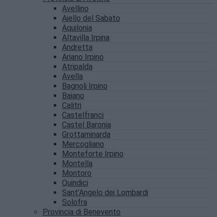
Avellino
Aiello del Sabato
Aquilonia
Altavilla Irpina
Andretta
Ariano Irpino
Atripalda
Avella
Bagnoli Irpino
Baiano
Calitri
Castelfranci
Castel Baronia
Grottaminarda
Mercogliano
Monteforte Irpino
Montella
Montoro
Quindici
Sant’Angelo dei Lombardi
Solofra
Provincia di Benevento