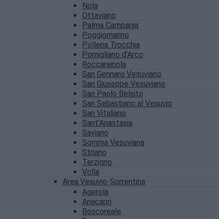
Nola
Ottaviano
Palma Campania
Poggiomarino
Pollena Trocchia
Pomigliano d’Arco
Roccarainola
San Gennaro Vesuviano
San Giuseppe Vesuviano
San Paolo Belsito
San Sebastiano al Vesuvio
San Vitaliano
Sant’Anastasia
Saviano
Somma Vesuviana
Striano
Terzigno
Volla
Area Vesuvio-Sorrentina
Agerola
Anacapri
Boscoreale