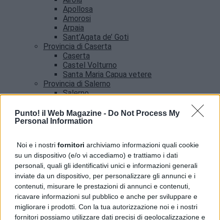
Apollosa
Amorosi
Arpaia
Sant’Agata de’ Goti
Provincia di Caserta
Caserta
Castel Volturno
Santa Maria Capua vetere
Provincia di Salerno
Salerno
Agropoli
Amalfi
Punto! il Web Magazine -
Do Not Process My
Angri
Personal Information
Castellabate
News
Noi e i nostri
fornitori
archiviamo informazioni quali cookie
su un dispositivo (e/o vi accediamo) e trattiamo i dati
Addio a Francesco Guccini, il poeta della musica
personali, quali gli identificativi unici e informazioni generali
italiana si è spento
inviate da un dispositivo, per personalizzare gli annunci e i
contenuti, misurare le prestazioni di annunci e contenuti,
ricavare informazioni sul pubblico e anche per sviluppare e
migliorare i prodotti. Con la tua autorizzazione noi e i nostri
fornitori possiamo utilizzare dati precisi di geolocalizzazione e