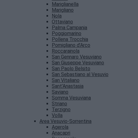
Mariglianella
Marigliano
Nola
Ottaviano
Palma Campania
Poggiomarino
Pollena Trocchia
Pomigliano d’Arco
Roccarainola
San Gennaro Vesuviano
San Giuseppe Vesuviano
San Paolo Belsito
San Sebastiano al Vesuvio
San Vitaliano
Sant’Anastasia
Saviano
Somma Vesuviana
Striano
Terzigno
Volla
Area Vesuvio-Sorrentina
Agerola
Anacapri