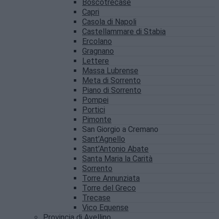
Boscotrecase
Capri
Casola di Napoli
Castellammare di Stabia
Ercolano
Gragnano
Lettere
Massa Lubrense
Meta di Sorrento
Piano di Sorrento
Pompei
Portici
Pimonte
San Giorgio a Cremano
Sant’Agnello
Sant’Antonio Abate
Santa Maria la Carità
Sorrento
Torre Annunziata
Torre del Greco
Trecase
Vico Equense
Provincia di Avellino