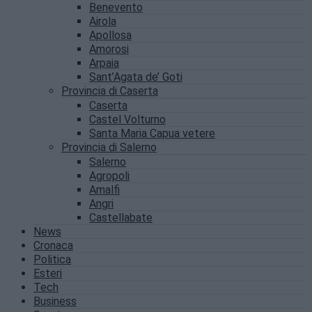
Benevento
Airola
Apollosa
Amorosi
Arpaia
Sant’Agata de’ Goti
Provincia di Caserta
Caserta
Castel Volturno
Santa Maria Capua vetere
Provincia di Salerno
Salerno
Agropoli
Amalfi
Angri
Castellabate
News
Cronaca
Politica
Esteri
Tech
Business