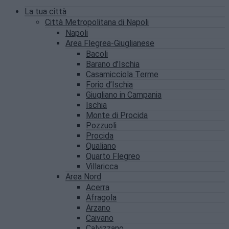
La tua città
Città Metropolitana di Napoli
Napoli
Area Flegrea-Giuglianese
Bacoli
Barano d’Ischia
Casamicciola Terme
Forio d’Ischia
Giugliano in Campania
Ischia
Monte di Procida
Pozzuoli
Procida
Qualiano
Quarto Flegreo
Villaricca
Area Nord
Acerra
Afragola
Arzano
Caivano
Calvizzano