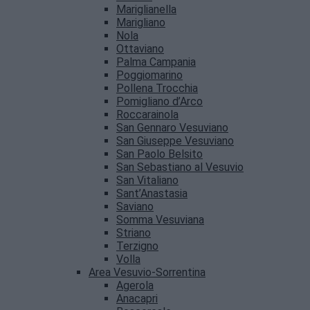
Mariglianella
Marigliano
Nola
Ottaviano
Palma Campania
Poggiomarino
Pollena Trocchia
Pomigliano d’Arco
Roccarainola
San Gennaro Vesuviano
San Giuseppe Vesuviano
San Paolo Belsito
San Sebastiano al Vesuvio
San Vitaliano
Sant’Anastasia
Saviano
Somma Vesuviana
Striano
Terzigno
Volla
Area Vesuvio-Sorrentina
Agerola
Anacapri