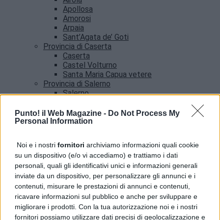
Apollosa
Amorosi
Arpaia
Sant’Agata de’ Goti
Provincia di Caserta
Caserta
Castel Volturno
Santa Maria Capua vetere
Provincia di Salerno
Salerno
Agropoli
Amalfi
Punto! il Web Magazine -
Do Not Process My
Angri
Personal Information
Castellabate
News
Noi e i nostri
fornitori
archiviamo informazioni quali cookie
su un dispositivo (e/o vi accediamo) e trattiamo i dati
Addio a Francesco Guccini, il poeta della musica
personali, quali gli identificativi unici e informazioni generali
italiana si è spento
inviate da un dispositivo, per personalizzare gli annunci e i
contenuti, misurare le prestazioni di annunci e contenuti,
ricavare informazioni sul pubblico e anche per sviluppare e
migliorare i prodotti. Con la tua autorizzazione noi e i nostri
fornitori possiamo utilizzare dati precisi di geolocalizzazione e