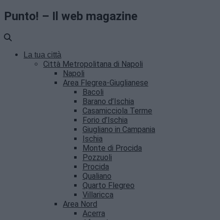
Punto! – Il web magazine
La tua città
Città Metropolitana di Napoli
Napoli
Area Flegrea-Giuglianese
Bacoli
Barano d’Ischia
Casamicciola Terme
Forio d’Ischia
Giugliano in Campania
Ischia
Monte di Procida
Pozzuoli
Procida
Qualiano
Quarto Flegreo
Villaricca
Area Nord
Acerra