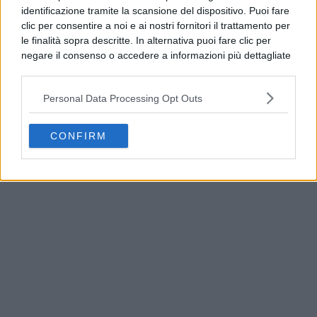
identificazione tramite la scansione del dispositivo. Puoi fare
clic per consentire a noi e ai nostri fornitori il trattamento per
le finalità sopra descritte. In alternativa puoi fare clic per
negare il consenso o accedere a informazioni più dettagliate
e modificare le tue preferenze prima di acconsentire.
Si rende noto che alcuni trattamenti dei dati personali
Personal Data Processing Opt Outs
possono non richiedere il tuo consenso, ma hai il diritto di
opporti a tale trattamento. Le tue preferenze si
applicheranno solo a questo sito web. Puoi modificare le tue
CONFIRM
Qualiano, rifiuti e materiale edile in periferia:
preferenze in qualsiasi momento ritornando su questo sito o
continuano gli abbandoni
consultando la nostra
informativa sulla riservatezza
.