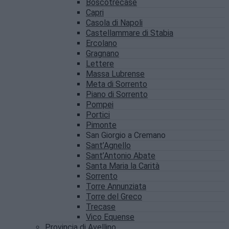
Boscotrecase
Capri
Casola di Napoli
Castellammare di Stabia
Ercolano
Gragnano
Lettere
Massa Lubrense
Meta di Sorrento
Piano di Sorrento
Pompei
Portici
Pimonte
San Giorgio a Cremano
Sant’Agnello
Sant’Antonio Abate
Santa Maria la Carità
Sorrento
Torre Annunziata
Torre del Greco
Trecase
Vico Equense
Provincia di Avellino