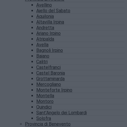
Avellino
Aiello del Sabato
Aquilonia
Altavilla Irpina
Andretta
Ariano Irpino
Atripalda
Avella
Bagnoli Irpino
Baiano
Calitri
Castelfranci
Castel Baronia
Grottaminarda
Mercogliano
Monteforte Irpino
Montella
Montoro
Quindici
Sant’Angelo dei Lombardi
Solofra
Provincia di Benevento