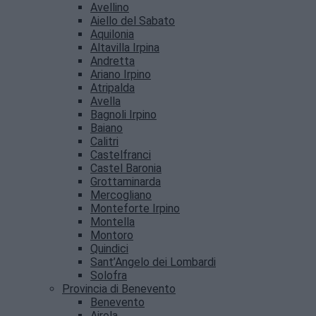
Avellino
Aiello del Sabato
Aquilonia
Altavilla Irpina
Andretta
Ariano Irpino
Atripalda
Avella
Bagnoli Irpino
Baiano
Calitri
Castelfranci
Castel Baronia
Grottaminarda
Mercogliano
Monteforte Irpino
Montella
Montoro
Quindici
Sant’Angelo dei Lombardi
Solofra
Provincia di Benevento
Benevento
Airola