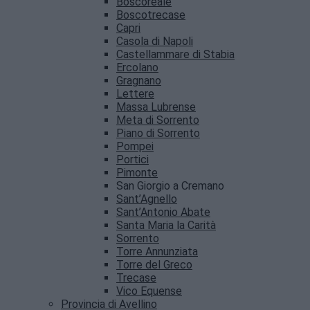
Boscoreale
Boscotrecase
Capri
Casola di Napoli
Castellammare di Stabia
Ercolano
Gragnano
Lettere
Massa Lubrense
Meta di Sorrento
Piano di Sorrento
Pompei
Portici
Pimonte
San Giorgio a Cremano
Sant’Agnello
Sant’Antonio Abate
Santa Maria la Carità
Sorrento
Torre Annunziata
Torre del Greco
Trecase
Vico Equense
Provincia di Avellino