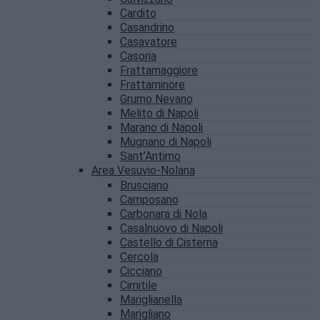
Cardito
Casandrino
Casavatore
Casoria
Frattamaggiore
Frattaminore
Grumo Nevano
Melito di Napoli
Marano di Napoli
Mugnano di Napoli
Sant’Antimo
Area Vesuvio-Nolana
Brusciano
Camposano
Carbonara di Nola
Casalnuovo di Napoli
Castello di Cisterna
Cercola
Cicciano
Cimitile
Mariglianella
Marigliano