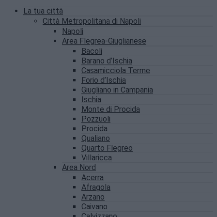
La tua città
Città Metropolitana di Napoli
Napoli
Area Flegrea-Giuglianese
Bacoli
Barano d’Ischia
Casamicciola Terme
Forio d’Ischia
Giugliano in Campania
Ischia
Monte di Procida
Pozzuoli
Procida
Qualiano
Quarto Flegreo
Villaricca
Area Nord
Acerra
Afragola
Arzano
Caivano
Calvizzano