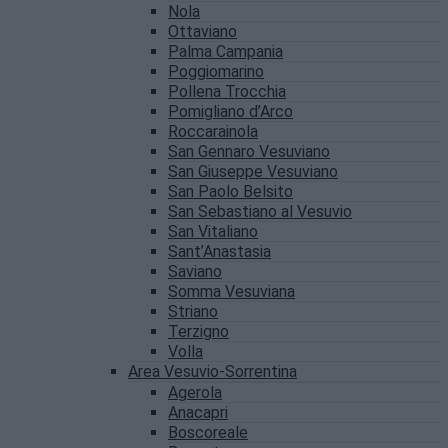
Nola
Ottaviano
Palma Campania
Poggiomarino
Pollena Trocchia
Pomigliano d’Arco
Roccarainola
San Gennaro Vesuviano
San Giuseppe Vesuviano
San Paolo Belsito
San Sebastiano al Vesuvio
San Vitaliano
Sant’Anastasia
Saviano
Somma Vesuviana
Striano
Terzigno
Volla
Area Vesuvio-Sorrentina
Agerola
Anacapri
Boscoreale