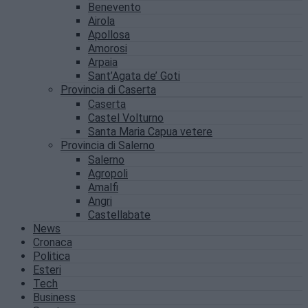
Benevento
Airola
Apollosa
Amorosi
Arpaia
Sant’Agata de’ Goti
Provincia di Caserta
Caserta
Castel Volturno
Santa Maria Capua vetere
Provincia di Salerno
Salerno
Agropoli
Amalfi
Angri
Castellabate
News
Cronaca
Politica
Esteri
Tech
Business