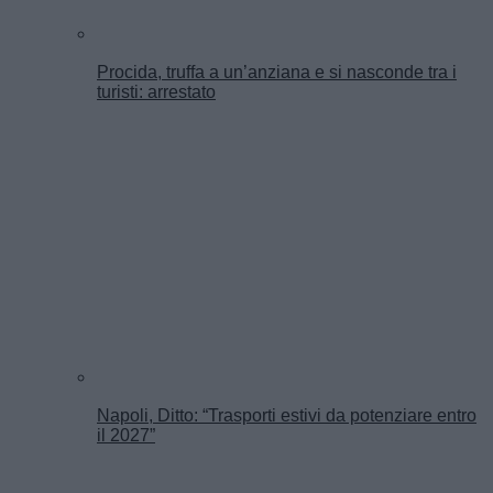
Procida, truffa a un’anziana e si nasconde tra i
turisti: arrestato
Napoli, Ditto: “Trasporti estivi da potenziare entro
il 2027”