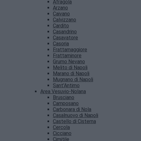
Afragola
Arzano
Caivano
Calvizzano
Cardito
Casandrino
Casavatore
Casoria
Frattamaggiore
Frattaminore
Grumo Nevano
Melito di Napoli
Marano di Napoli
Mugnano di Napoli
Sant’Antimo
Area Vesuvio-Nolana
Brusciano
Camposano
Carbonara di Nola
Casalnuovo di Napoli
Castello di Cisterna
Cercola
Cicciano
Cimitile