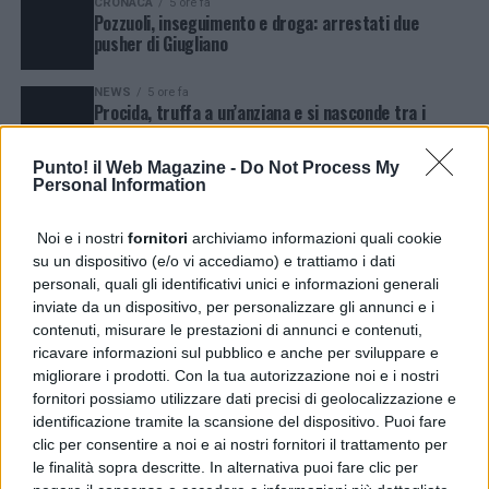
CRONACA
5 ore fa
Pozzuoli, inseguimento e droga: arrestati due
pusher di Giugliano
NEWS
5 ore fa
Procida, truffa a un’anziana e si nasconde tra i
turisti: arrestato
Punto! il Web Magazine -
Do Not Process My
CRONACA
5 ore fa
Personal Information
Valle Caudina, usura ed estorsioni: due arresti
Noi e i nostri
fornitori
archiviamo informazioni quali cookie
CRONACA
5 giorni fa
su un dispositivo (e/o vi accediamo) e trattiamo i dati
Soccavo, due rapine armate: arrestato 46enne
personali, quali gli identificativi unici e informazioni generali
inviate da un dispositivo, per personalizzare gli annunci e i
contenuti, misurare le prestazioni di annunci e contenuti,
POLITICA
3 giorni fa
ricavare informazioni sul pubblico e anche per sviluppare e
Sant’Agata dé Goti , “Radici e Futuro”: dopo la festa
migliorare i prodotti. Con la tua autorizzazione noi e i nostri
patronale, resta l’emergenza acqua, necessario fare
fornitori possiamo utilizzare dati precisi di geolocalizzazione e
piena luce sulla gestione
identificazione tramite la scansione del dispositivo. Puoi fare
CRONACA
3 giorni fa
clic per consentire a noi e ai nostri fornitori il trattamento per
Agerola, sventata la truffa della finta rapina:
le finalità sopra descritte. In alternativa puoi fare clic per
arrestato 20enne