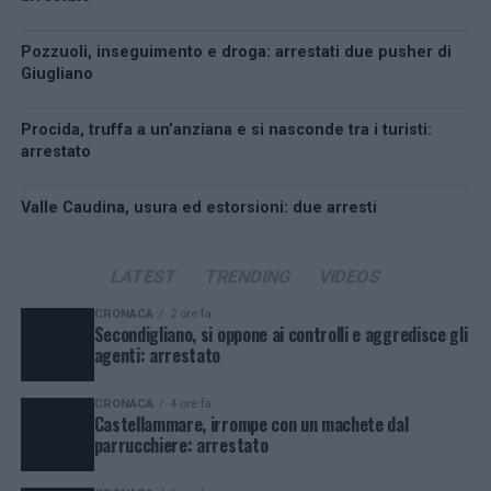
Pozzuoli, inseguimento e droga: arrestati due pusher di
Giugliano
Procida, truffa a un’anziana e si nasconde tra i turisti:
arrestato
Valle Caudina, usura ed estorsioni: due arresti
LATEST
TRENDING
VIDEOS
CRONACA
2 ore fa
Secondigliano, si oppone ai controlli e aggredisce gli
agenti: arrestato
CRONACA
4 ore fa
Castellammare, irrompe con un machete dal
parrucchiere: arrestato