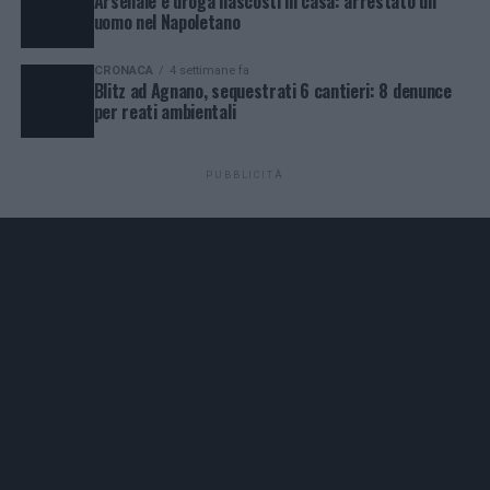
Arsenale e droga nascosti in casa: arrestato un
uomo nel Napoletano
CRONACA
4 settimane fa
Blitz ad Agnano, sequestrati 6 cantieri: 8 denunce
per reati ambientali
PUBBLICITÀ