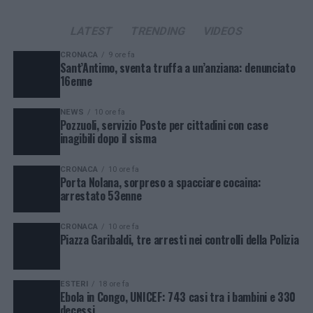
LATEST
TRENDING
VIDEOS
CRONACA
9 ore fa
Sant’Antimo, sventa truffa a un’anziana: denunciato
16enne
NEWS
10 ore fa
Pozzuoli, servizio Poste per cittadini con case
inagibili dopo il sisma
CRONACA
10 ore fa
Porta Nolana, sorpreso a spacciare cocaina:
arrestato 53enne
CRONACA
10 ore fa
Piazza Garibaldi, tre arresti nei controlli della Polizia
ESTERI
18 ore fa
Ebola in Congo, UNICEF: 743 casi tra i bambini e 330
decessi