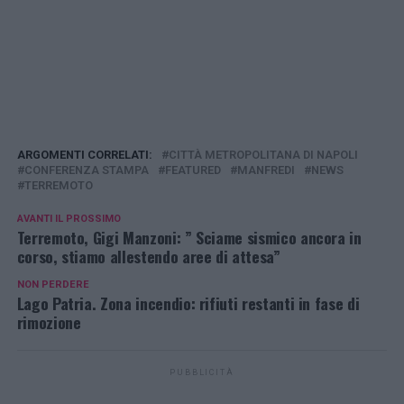
ARGOMENTI CORRELATI:
CITTÀ METROPOLITANA DI NAPOLI
CONFERENZA STAMPA
FEATURED
MANFREDI
NEWS
TERREMOTO
AVANTI IL ​​PROSSIMO
Terremoto, Gigi Manzoni: ” Sciame sismico ancora in
corso, stiamo allestendo aree di attesa”
NON PERDERE
Lago Patria. Zona incendio: rifiuti restanti in fase di
rimozione
PUBBLICITÀ