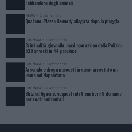
l’abbandono degli animali
NEWS
2 settimane fa
Qualiano, Piazza Kennedy allagata dopo la pioggia
CRONACA
3 settimane fa
Criminalità giovanile, maxi operazione della Polizia:
539 arresti in 44 province
CRONACA
3 settimane fa
Arsenale e droga nascosti in casa: arrestato un
uomo nel Napoletano
CRONACA
4 settimane fa
Blitz ad Agnano, sequestrati 6 cantieri: 8 denunce
per reati ambientali