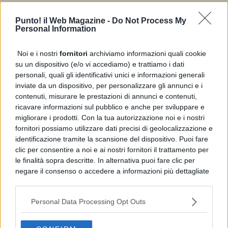
Punto! il Web Magazine -
Do Not Process My
Personal Information
Noi e i nostri
fornitori
archiviamo informazioni quali cookie
su un dispositivo (e/o vi accediamo) e trattiamo i dati
personali, quali gli identificativi unici e informazioni generali
inviate da un dispositivo, per personalizzare gli annunci e i
contenuti, misurare le prestazioni di annunci e contenuti,
ricavare informazioni sul pubblico e anche per sviluppare e
migliorare i prodotti. Con la tua autorizzazione noi e i nostri
fornitori possiamo utilizzare dati precisi di geolocalizzazione e
identificazione tramite la scansione del dispositivo. Puoi fare
clic per consentire a noi e ai nostri fornitori il trattamento per
le finalità sopra descritte. In alternativa puoi fare clic per
negare il consenso o accedere a informazioni più dettagliate
e modificare le tue preferenze prima di acconsentire.
Si rende noto che alcuni trattamenti dei dati personali
Personal Data Processing Opt Outs
possono non richiedere il tuo consenso, ma hai il diritto di
opporti a tale trattamento. Le tue preferenze si
applicheranno solo a questo sito web. Puoi modificare le tue