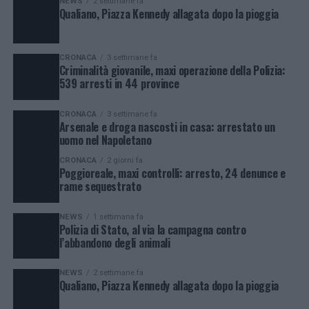
NEWS
2 settimane fa
Qualiano, Piazza Kennedy allagata dopo la pioggia
CRONACA
3 settimane fa
Criminalità giovanile, maxi operazione della Polizia:
539 arresti in 44 province
CRONACA
3 settimane fa
Arsenale e droga nascosti in casa: arrestato un
uomo nel Napoletano
CRONACA
2 giorni fa
Poggioreale, maxi controlli: arresto, 24 denunce e
rame sequestrato
NEWS
1 settimana fa
Polizia di Stato, al via la campagna contro
l’abbandono degli animali
NEWS
2 settimane fa
Qualiano, Piazza Kennedy allagata dopo la pioggia