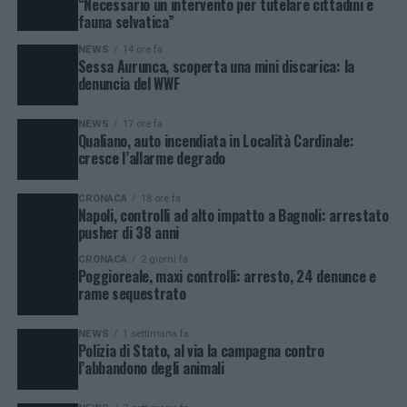
“Necessario un intervento per tutelare cittadini e
fauna selvatica”
NEWS
14 ore fa
Sessa Aurunca, scoperta una mini discarica: la
denuncia del WWF
NEWS
17 ore fa
Qualiano, auto incendiata in Località Cardinale:
cresce l’allarme degrado
CRONACA
18 ore fa
Napoli, controlli ad alto impatto a Bagnoli: arrestato
pusher di 38 anni
CRONACA
2 giorni fa
Poggioreale, maxi controlli: arresto, 24 denunce e
rame sequestrato
NEWS
1 settimana fa
Polizia di Stato, al via la campagna contro
l’abbandono degli animali