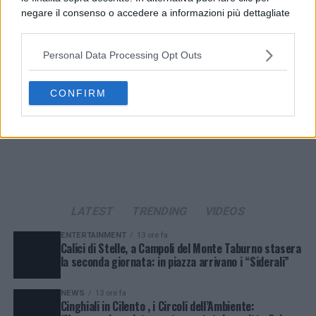
negare il consenso o accedere a informazioni più dettagliate
e modificare le tue preferenze prima di acconsentire.
Si rende noto che alcuni trattamenti dei dati personali
Personal Data Processing Opt Outs
possono non richiedere il tuo consenso, ma hai il diritto di
opporti a tale trattamento. Le tue preferenze si
applicheranno solo a questo sito web. Puoi modificare le tue
CONFIRM
preferenze in qualsiasi momento ritornando su questo sito o
consultando la nostra
informativa sulla riservatezza
.
LATEST
TRENDING
VIDEOS
ENTERTAINMENT
13 ore fa
Calici di Stelle, a Campoli del Monte Taburno stasera
la seconda giornata: in piazza arrivano i “Siderali”
NEWS
13 ore fa
Cinghiali in Cilento , i Circoli dell’Ambiente: