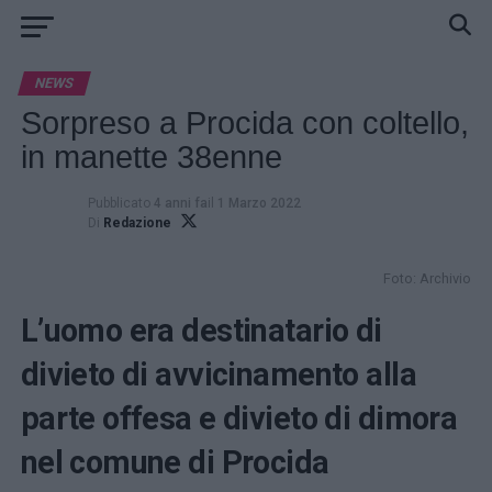
NEWS
Sorpreso a Procida con coltello,
in manette 38enne
Pubblicato
4 anni fa
il
1 Marzo 2022
Di
Redazione
Foto: Archivio
L’uomo era destinatario di
divieto di avvicinamento alla
parte offesa e divieto di dimora
nel comune di Procida