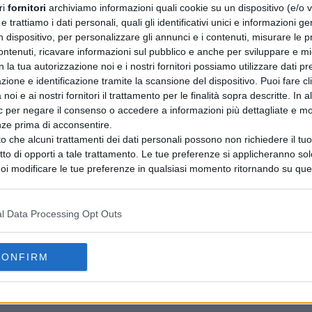
ri
fornitori
archiviamo informazioni quali cookie su un dispositivo (e/o v
 trattiamo i dati personali, quali gli identificativi unici e informazioni ge
n dispositivo, per personalizzare gli annunci e i contenuti, misurare le p
ntenuti, ricavare informazioni sul pubblico e anche per sviluppare e mig
n la tua autorizzazione noi e i nostri fornitori possiamo utilizzare dati pre
zione e identificazione tramite la scansione del dispositivo. Puoi fare cl
noi e ai nostri fornitori il trattamento per le finalità sopra descritte. In a
ic per negare il consenso o accedere a informazioni più dettagliate e mo
nze prima di acconsentire.
o che alcuni trattamenti dei dati personali possono non richiedere il t
ritto di opporti a tale trattamento. Le tue preferenze si applicheranno so
oi modificare le tue preferenze in qualsiasi momento ritornando su que
 la nostra
informativa sulla riservatezza
.
l Data Processing Opt Outs
CONFIRM