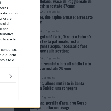
Porta Nolana, evaso da Poggioreale da
i
due mesi: arrestato 37enne
nerali
CRONACA
5 giorni fa
restazioni di
Soccavo, due rapine armate: arrestato
liorare i
46enne
cisi di
ic per
POLITICA
3 giorni fa
lternativa
Sant’Agata dé Goti , “Radici e Futuro”:
dificare le
dopo la festa patronale, resta
l’emergenza acqua, necessario fare
uo consenso,
piena luce sulla gestione
lo a questo
CRONACA
3 giorni fa
sto sito o
Agerola, sventata la truffa della finta
rapina: arrestato 20enne
NEWS
2 giorni fa
Qualiano, albero mutilato in Santa
Maria a Cubito: una vergogna
NEWS
2 giorni fa
Giugliano, perdita d’acqua su Corso
Campano: allarme disagi