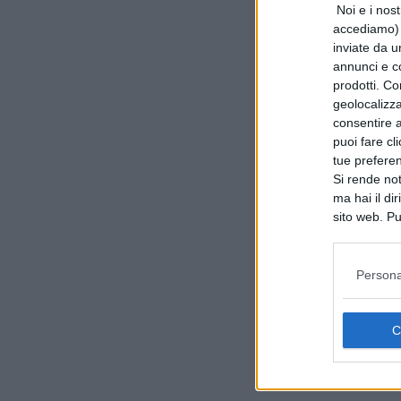
Noi e i nost
accediamo) e
inviate da u
annunci e co
prodotti. Co
geolocalizza
consentire a 
puoi fare cl
tue prefere
Si rende not
ma hai il di
sito web. Pu
consultando
Persona