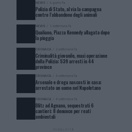
NEWS
6 giorni fa
Polizia di Stato, al via la campagna
contro l’abbandono degli animali
NEWS
1 settimana fa
Qualiano, Piazza Kennedy allagata dopo
la pioggia
CRONACA
2 settimane fa
Criminalità giovanile, maxi operazione
della Polizia: 539 arresti in 44
province
CRONACA
3 settimane fa
Arsenale e droga nascosti in casa:
arrestato un uomo nel Napoletano
CRONACA
4 settimane fa
Blitz ad Agnano, sequestrati 6
cantieri: 8 denunce per reati
ambientali
PUBBLICITÀ