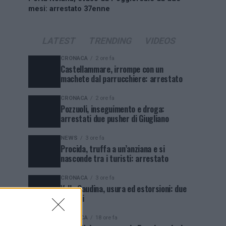
mesi: arrestato 37enne
LATEST
TRENDING
VIDEOS
CRONACA
2 ore fa
Castellammare, irrompe con un
machete dal parrucchiere: arrestato
CRONACA
2 ore fa
Pozzuoli, inseguimento e droga:
arrestati due pusher di Giugliano
NEWS
3 ore fa
Procida, truffa a un’anziana e si
nasconde tra i turisti: arrestato
CRONACA
3 ore fa
Valle Caudina, usura ed estorsioni: due
arresti
CRONACA
18 ore fa