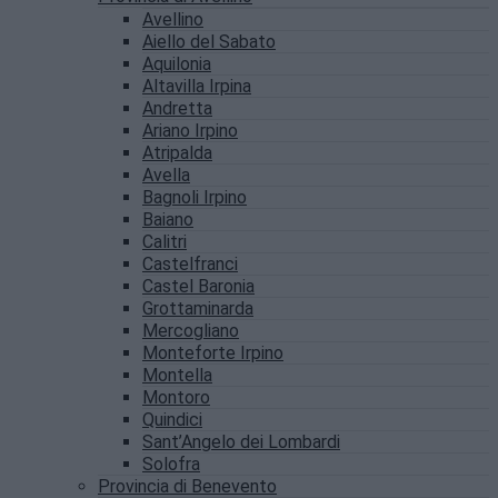
Avellino
Aiello del Sabato
Aquilonia
Altavilla Irpina
Andretta
Ariano Irpino
Atripalda
Avella
Bagnoli Irpino
Baiano
Calitri
Castelfranci
Castel Baronia
Grottaminarda
Mercogliano
Monteforte Irpino
Montella
Montoro
Quindici
Sant’Angelo dei Lombardi
Solofra
Provincia di Benevento