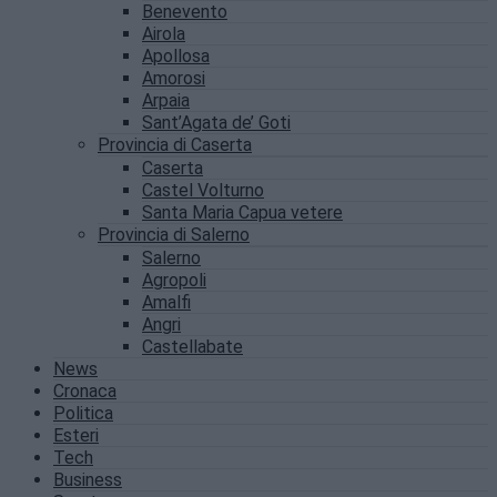
Benevento
Airola
Apollosa
Amorosi
Arpaia
Sant’Agata de’ Goti
Provincia di Caserta
Caserta
Castel Volturno
Santa Maria Capua vetere
Provincia di Salerno
Salerno
Agropoli
Amalfi
Angri
Castellabate
News
Cronaca
Politica
Esteri
Tech
Business