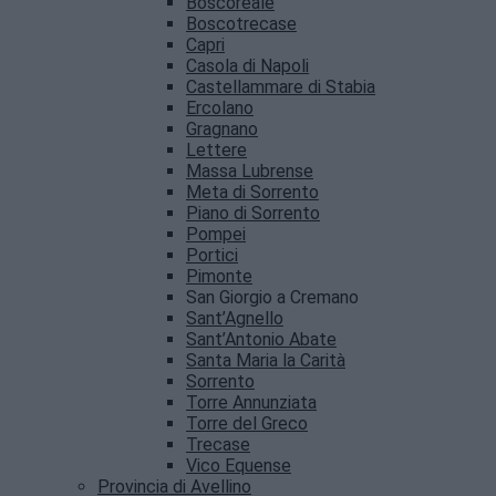
Boscoreale
Boscotrecase
Capri
Casola di Napoli
Castellammare di Stabia
Ercolano
Gragnano
Lettere
Massa Lubrense
Meta di Sorrento
Piano di Sorrento
Pompei
Portici
Pimonte
San Giorgio a Cremano
Sant’Agnello
Sant’Antonio Abate
Santa Maria la Carità
Sorrento
Torre Annunziata
Torre del Greco
Trecase
Vico Equense
Provincia di Avellino