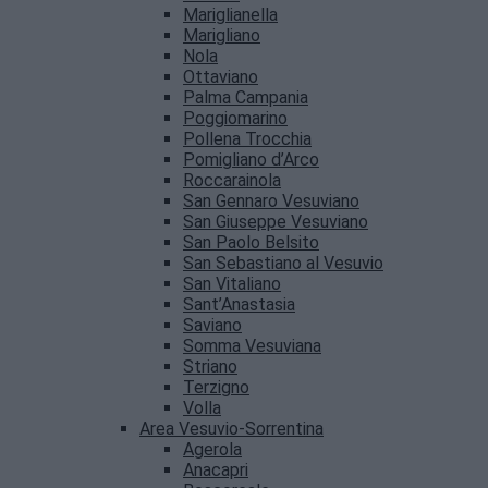
Mariglianella
Marigliano
Nola
Ottaviano
Palma Campania
Poggiomarino
Pollena Trocchia
Pomigliano d’Arco
Roccarainola
San Gennaro Vesuviano
San Giuseppe Vesuviano
San Paolo Belsito
San Sebastiano al Vesuvio
San Vitaliano
Sant’Anastasia
Saviano
Somma Vesuviana
Striano
Terzigno
Volla
Area Vesuvio-Sorrentina
Agerola
Anacapri