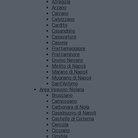
Afragola
Arzano
Caivano
Calvizzano
Cardito
Casandrino
Casavatore
Casoria
Frattamaggiore
Frattaminore
Grumo Nevano
Melito di Napoli
Marano di Napoli
Mugnano di Napoli
Sant’Antimo
Area Vesuvio-Nolana
Brusciano
Camposano
Carbonara di Nola
Casalnuovo di Napoli
Castello di Cisterna
Cercola
Cicciano
Cimitile