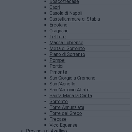
Boscotrecase
Capri
Casola di Napoli
Castellammare di Stabia
Ercolano
Gragnano
Lettere
Massa Lubrense
Meta di Sorrento
Piano di Sorrento
Pompei
Portici
Pimonte
San Giorgio a Cremano
Sant’Agnello
Sant’Antonio Abate
Santa Maria la Carità
Sorrento
Torre Annunziata
Torre del Greco
Trecase
Vico Equense
Provincia di Avellino