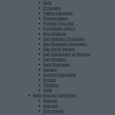
Nola
Ottaviano
Palma Campania
Poggiomarino
Pollena Trocchia
Pomigliano d’Arco
Roccarainola
San Gennaro Vesuviano
San Giuseppe Vesuviano
San Paolo Belsito
San Sebastiano al Vesuvio
San Vitaliano
Sant’Anastasia
Saviano
Somma Vesuviana
Striano
Terzigno
Volla
Area Vesuvio-Sorrentina
Agerola
Anacapri
Boscoreale