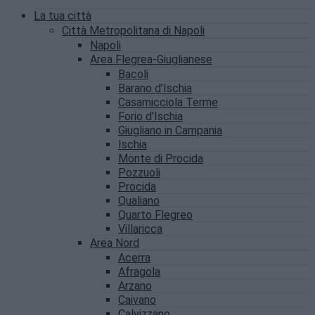
La tua città
Città Metropolitana di Napoli
Napoli
Area Flegrea-Giuglianese
Bacoli
Barano d’Ischia
Casamicciola Terme
Forio d’Ischia
Giugliano in Campania
Ischia
Monte di Procida
Pozzuoli
Procida
Qualiano
Quarto Flegreo
Villaricca
Area Nord
Acerra
Afragola
Arzano
Caivano
Calvizzano