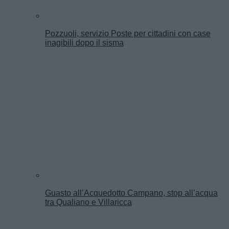
Pozzuoli, servizio Poste per cittadini con case
inagibili dopo il sisma
Guasto all’Acquedotto Campano, stop all’acqua
tra Qualiano e Villaricca