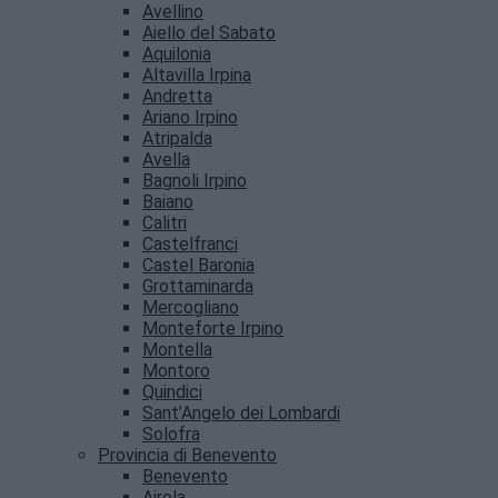
Avellino
Aiello del Sabato
Aquilonia
Altavilla Irpina
Andretta
Ariano Irpino
Atripalda
Avella
Bagnoli Irpino
Baiano
Calitri
Castelfranci
Castel Baronia
Grottaminarda
Mercogliano
Monteforte Irpino
Montella
Montoro
Quindici
Sant’Angelo dei Lombardi
Solofra
Provincia di Benevento
Benevento
Airola