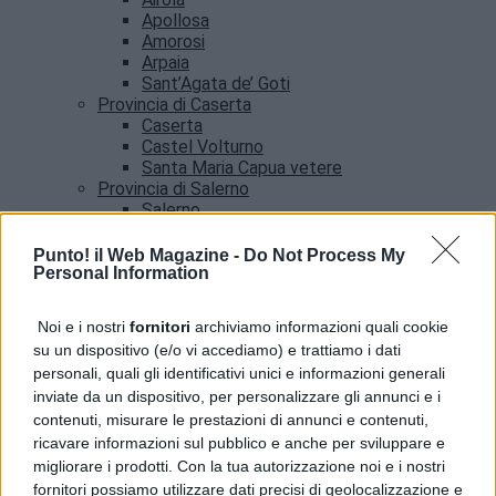
Apollosa
Amorosi
Arpaia
Sant’Agata de’ Goti
Provincia di Caserta
Caserta
Castel Volturno
Santa Maria Capua vetere
Provincia di Salerno
Salerno
Agropoli
Amalfi
Punto! il Web Magazine -
Do Not Process My
Angri
Personal Information
Castellabate
News
Noi e i nostri
fornitori
archiviamo informazioni quali cookie
su un dispositivo (e/o vi accediamo) e trattiamo i dati
Benevento, allerta meteo fino alle 21: l’avviso del
personali, quali gli identificativi unici e informazioni generali
Comune
inviate da un dispositivo, per personalizzare gli annunci e i
contenuti, misurare le prestazioni di annunci e contenuti,
ricavare informazioni sul pubblico e anche per sviluppare e
migliorare i prodotti. Con la tua autorizzazione noi e i nostri
fornitori possiamo utilizzare dati precisi di geolocalizzazione e