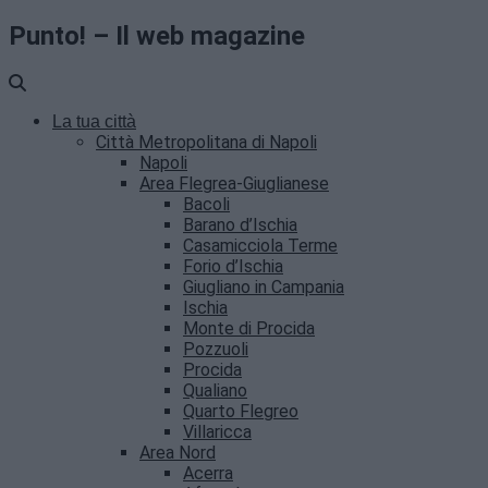
Punto! – Il web magazine
La tua città
Città Metropolitana di Napoli
Napoli
Area Flegrea-Giuglianese
Bacoli
Barano d’Ischia
Casamicciola Terme
Forio d’Ischia
Giugliano in Campania
Ischia
Monte di Procida
Pozzuoli
Procida
Qualiano
Quarto Flegreo
Villaricca
Area Nord
Acerra