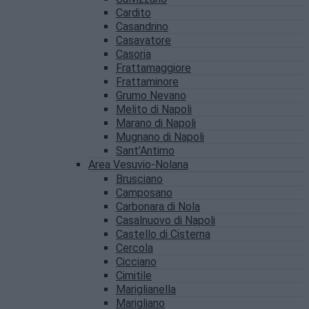
Cardito
Casandrino
Casavatore
Casoria
Frattamaggiore
Frattaminore
Grumo Nevano
Melito di Napoli
Marano di Napoli
Mugnano di Napoli
Sant’Antimo
Area Vesuvio-Nolana
Brusciano
Camposano
Carbonara di Nola
Casalnuovo di Napoli
Castello di Cisterna
Cercola
Cicciano
Cimitile
Mariglianella
Marigliano