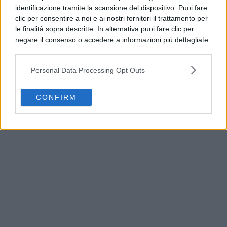
identificazione tramite la scansione del dispositivo. Puoi fare
clic per consentire a noi e ai nostri fornitori il trattamento per
le finalità sopra descritte. In alternativa puoi fare clic per
negare il consenso o accedere a informazioni più dettagliate
e modificare le tue preferenze prima di acconsentire.
Si rende noto che alcuni trattamenti dei dati personali
Personal Data Processing Opt Outs
possono non richiedere il tuo consenso, ma hai il diritto di
opporti a tale trattamento. Le tue preferenze si
applicheranno solo a questo sito web. Puoi modificare le tue
CONFIRM
America’s Cup, Casamicciola espone le prime
preferenze in qualsiasi momento ritornando su questo sito o
bandiere ufficiali
consultando la nostra
informativa sulla riservatezza
.