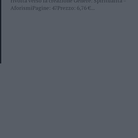
rivolta verso la creazione Genere: Spiritualità –
AforismiPagine: 47Prezzo: 6,76 €...