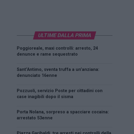
ULTIME DALLA PRIMA
Poggioreale, maxi controlli: arresto, 24
denunce e rame sequestrato
Sant’Antimo, sventa truffa a un’anziana:
denunciato 16enne
Pozzuoli, servizio Poste per cittadini con
case inagibili dopo il sisma
Porta Nolana, sorpreso a spacciare cocaina:
arrestato 53enne
Piazza Garibaldi, tre arresti nei controlli della