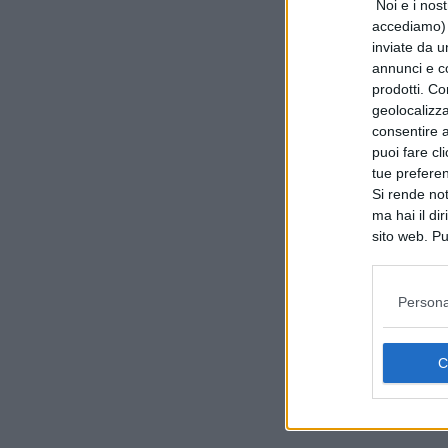
Noi e i nost
accediamo) e
inviate da u
annunci e co
prodotti. Co
geolocalizza
consentire a 
puoi fare cl
tue prefere
Si rende not
ma hai il di
sito web. Pu
consultando
Persona