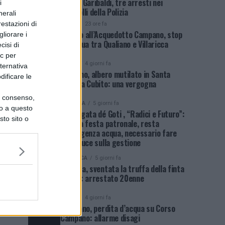
Piazza Garibaldi, tre arresti nei
i
controlli della Polizia
nerali
restazioni di
NEWS
23 ore fa
Guasto all’Acquedotto Campano, stop
liorare i
all’acqua tra Qualiano e Villaricca
cisi di
ic per
NEWS
4 giorni fa
lternativa
Qualiano, albero mutilato in Santa
dificare le
Maria a Cubito: una vergogna
uo consenso,
POLITICA
5 giorni fa
lo a questo
Sant’Agata dé Goti , “Radici e Futuro”:
sto sito o
dopo la festa patronale, resta
l’emergenza acqua, necessario fare
piena luce sulla gestione
CRONACA
5 giorni fa
Agerola, sventata la truffa della finta
rapina: arrestato 20enne
NEWS
4 giorni fa
Giugliano, perdita d’acqua su Corso
Campano: allarme disagi