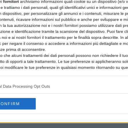
ri
fornitori
archiviamo informazioni quali cookie su un dispositivo (e/o v
 trattiamo i dati personali, quali gli identificativi unici e informazioni ge
n dispositivo, per personalizzare gli annunci e i contenuti, misurare le p
ntenuti, ricavare informazioni sul pubblico e anche per sviluppare e mig
n la tua autorizzazione noi e i nostri fornitori possiamo utilizzare dati pre
zione e identificazione tramite la scansione del dispositivo. Puoi fare cl
noi e ai nostri fornitori il trattamento per le finalità sopra descritte. In a
ic per negare il consenso o accedere a informazioni più dettagliate e mo
nze prima di acconsentire.
o che alcuni trattamenti dei dati personali possono non richiedere il t
ritto di opporti a tale trattamento. Le tue preferenze si applicheranno so
oi modificare le tue preferenze in qualsiasi momento ritornando su que
 la nostra
informativa sulla riservatezza
.
l Data Processing Opt Outs
CONFIRM