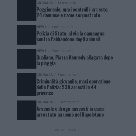
CRONACA
13 minuti fa
Poggioreale, maxi controlli: arresto,
24 denunce e rame sequestrato
NEWS
1 settimana fa
Polizia di Stato, al via la campagna
contro l’abbandono degli animali
NEWS
2 settimane fa
Qualiano, Piazza Kennedy allagata dopo
la pioggia
CRONACA
3 settimane fa
Criminalità giovanile, maxi operazione
della Polizia: 539 arresti in 44
province
CRONACA
3 settimane fa
Arsenale e droga nascosti in casa:
arrestato un uomo nel Napoletano
PUBBLICITÀ