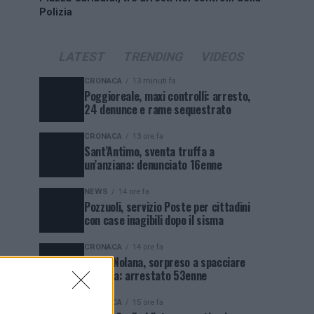
Polizia
LATEST
TRENDING
VIDEOS
CRONACA
13 minuti fa
Poggioreale, maxi controlli: arresto,
24 denunce e rame sequestrato
CRONACA
13 ore fa
Sant’Antimo, sventa truffa a
un’anziana: denunciato 16enne
NEWS
14 ore fa
Pozzuoli, servizio Poste per cittadini
con case inagibili dopo il sisma
CRONACA
14 ore fa
Porta Nolana, sorpreso a spacciare
cocaina: arrestato 53enne
CRONACA
15 ore fa