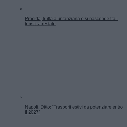
Procida, truffa a un’anziana e si nasconde tra i
turisti: arrestato
Napoli, Ditto: “Trasporti estivi da potenziare entro
il 2027”