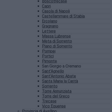
Boscotrecase
Capri
Casola di Napoli
Castellammare di Stabia
Ercolano
Gragnano
Lettere
Massa Lubrense
Meta di Sorrento
Piano di Sorrento
Pompei
Portici
Pimonte
San Giorgio a Cremano
Sant’Agnello
Sant’Antonio Abate
Santa Maria la Carità
Sorrento
Torre Annunziata
Torre del Greco
Trecase
Vico Equense
Provincia di Avellino