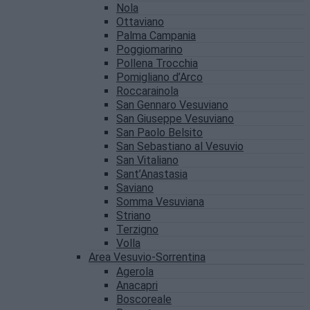
Nola
Ottaviano
Palma Campania
Poggiomarino
Pollena Trocchia
Pomigliano d’Arco
Roccarainola
San Gennaro Vesuviano
San Giuseppe Vesuviano
San Paolo Belsito
San Sebastiano al Vesuvio
San Vitaliano
Sant’Anastasia
Saviano
Somma Vesuviana
Striano
Terzigno
Volla
Area Vesuvio-Sorrentina
Agerola
Anacapri
Boscoreale