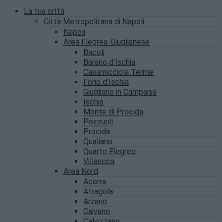
La tua città
Città Metropolitana di Napoli
Napoli
Area Flegrea-Giuglianese
Bacoli
Barano d’Ischia
Casamicciola Terme
Forio d’Ischia
Giugliano in Campania
Ischia
Monte di Procida
Pozzuoli
Procida
Qualiano
Quarto Flegreo
Villaricca
Area Nord
Acerra
Afragola
Arzano
Caivano
Calvizzano