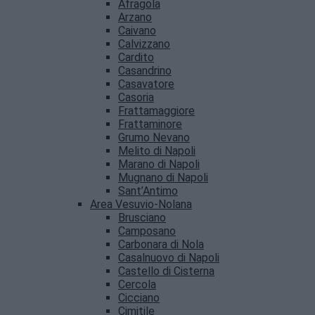
Afragola
Arzano
Caivano
Calvizzano
Cardito
Casandrino
Casavatore
Casoria
Frattamaggiore
Frattaminore
Grumo Nevano
Melito di Napoli
Marano di Napoli
Mugnano di Napoli
Sant’Antimo
Area Vesuvio-Nolana
Brusciano
Camposano
Carbonara di Nola
Casalnuovo di Napoli
Castello di Cisterna
Cercola
Cicciano
Cimitile