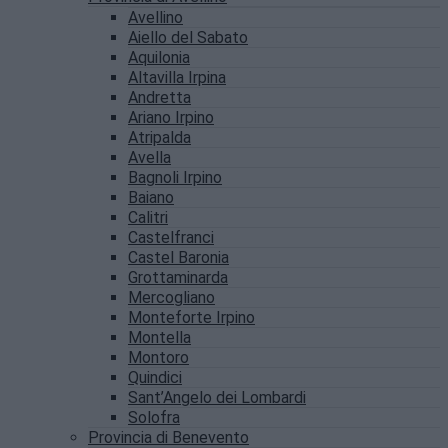
Avellino
Aiello del Sabato
Aquilonia
Altavilla Irpina
Andretta
Ariano Irpino
Atripalda
Avella
Bagnoli Irpino
Baiano
Calitri
Castelfranci
Castel Baronia
Grottaminarda
Mercogliano
Monteforte Irpino
Montella
Montoro
Quindici
Sant’Angelo dei Lombardi
Solofra
Provincia di Benevento