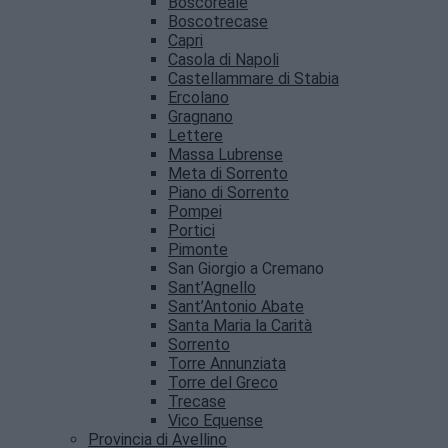
Boscoreale
Boscotrecase
Capri
Casola di Napoli
Castellammare di Stabia
Ercolano
Gragnano
Lettere
Massa Lubrense
Meta di Sorrento
Piano di Sorrento
Pompei
Portici
Pimonte
San Giorgio a Cremano
Sant’Agnello
Sant’Antonio Abate
Santa Maria la Carità
Sorrento
Torre Annunziata
Torre del Greco
Trecase
Vico Equense
Provincia di Avellino