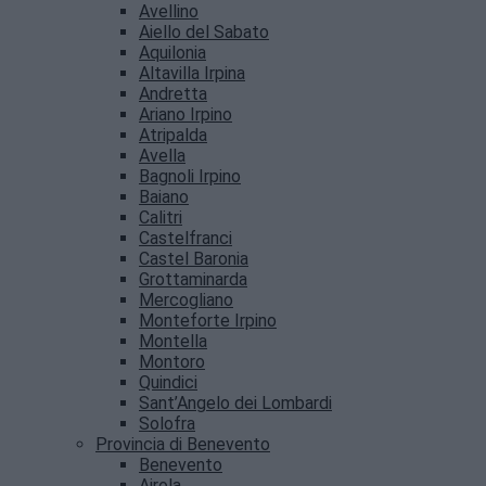
Avellino
Aiello del Sabato
Aquilonia
Altavilla Irpina
Andretta
Ariano Irpino
Atripalda
Avella
Bagnoli Irpino
Baiano
Calitri
Castelfranci
Castel Baronia
Grottaminarda
Mercogliano
Monteforte Irpino
Montella
Montoro
Quindici
Sant’Angelo dei Lombardi
Solofra
Provincia di Benevento
Benevento
Airola