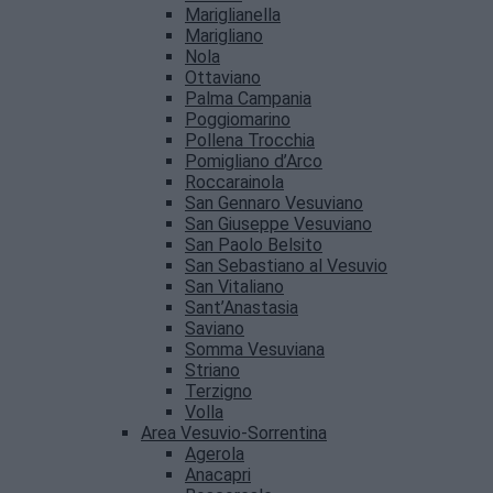
Mariglianella
Marigliano
Nola
Ottaviano
Palma Campania
Poggiomarino
Pollena Trocchia
Pomigliano d’Arco
Roccarainola
San Gennaro Vesuviano
San Giuseppe Vesuviano
San Paolo Belsito
San Sebastiano al Vesuvio
San Vitaliano
Sant’Anastasia
Saviano
Somma Vesuviana
Striano
Terzigno
Volla
Area Vesuvio-Sorrentina
Agerola
Anacapri