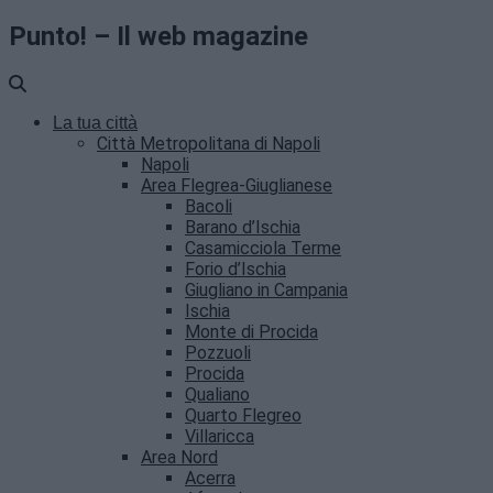
Punto! – Il web magazine
La tua città
Città Metropolitana di Napoli
Napoli
Area Flegrea-Giuglianese
Bacoli
Barano d’Ischia
Casamicciola Terme
Forio d’Ischia
Giugliano in Campania
Ischia
Monte di Procida
Pozzuoli
Procida
Qualiano
Quarto Flegreo
Villaricca
Area Nord
Acerra