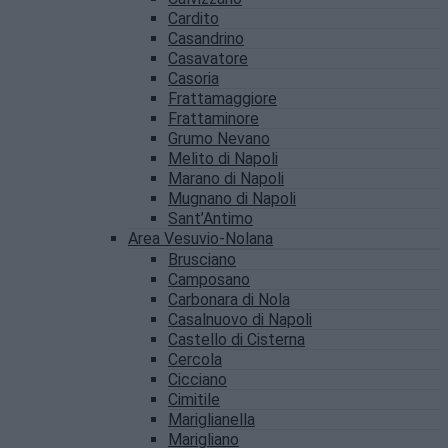
Cardito
Casandrino
Casavatore
Casoria
Frattamaggiore
Frattaminore
Grumo Nevano
Melito di Napoli
Marano di Napoli
Mugnano di Napoli
Sant’Antimo
Area Vesuvio-Nolana
Brusciano
Camposano
Carbonara di Nola
Casalnuovo di Napoli
Castello di Cisterna
Cercola
Cicciano
Cimitile
Mariglianella
Marigliano