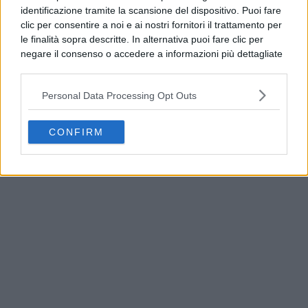
identificazione tramite la scansione del dispositivo. Puoi fare
clic per consentire a noi e ai nostri fornitori il trattamento per
le finalità sopra descritte. In alternativa puoi fare clic per
negare il consenso o accedere a informazioni più dettagliate
e modificare le tue preferenze prima di acconsentire.
Si rende noto che alcuni trattamenti dei dati personali
Personal Data Processing Opt Outs
possono non richiedere il tuo consenso, ma hai il diritto di
opporti a tale trattamento. Le tue preferenze si
applicheranno solo a questo sito web. Puoi modificare le tue
CONFIRM
Qualiano, rifiuti e materiale edile in periferia:
preferenze in qualsiasi momento ritornando su questo sito o
continuano gli abbandoni
consultando la nostra
informativa sulla riservatezza
.