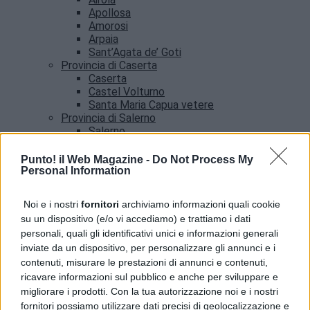
Apollosa
Amorosi
Arpaia
Sant’Agata de’ Goti
Provincia di Caserta
Caserta
Castel Volturno
Santa Maria Capua vetere
Provincia di Salerno
Salerno
Agropoli
Amalfi
Punto! il Web Magazine -
Do Not Process My
Angri
Personal Information
Castellabate
News
Noi e i nostri
fornitori
archiviamo informazioni quali cookie
su un dispositivo (e/o vi accediamo) e trattiamo i dati
Addio a Francesco Guccini, il poeta della musica
personali, quali gli identificativi unici e informazioni generali
italiana si è spento
inviate da un dispositivo, per personalizzare gli annunci e i
contenuti, misurare le prestazioni di annunci e contenuti,
ricavare informazioni sul pubblico e anche per sviluppare e
migliorare i prodotti. Con la tua autorizzazione noi e i nostri
fornitori possiamo utilizzare dati precisi di geolocalizzazione e