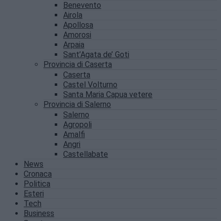
Benevento
Airola
Apollosa
Amorosi
Arpaia
Sant’Agata de’ Goti
Provincia di Caserta
Caserta
Castel Volturno
Santa Maria Capua vetere
Provincia di Salerno
Salerno
Agropoli
Amalfi
Angri
Castellabate
News
Cronaca
Politica
Esteri
Tech
Business