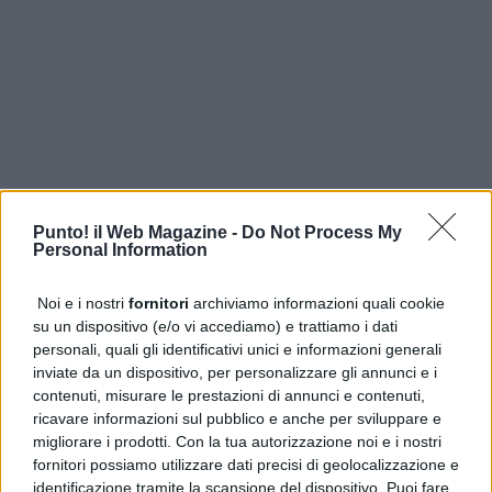
Punto! il Web Magazine -
Do Not Process My
Personal Information
Noi e i nostri
fornitori
archiviamo informazioni quali cookie
su un dispositivo (e/o vi accediamo) e trattiamo i dati
personali, quali gli identificativi unici e informazioni generali
inviate da un dispositivo, per personalizzare gli annunci e i
contenuti, misurare le prestazioni di annunci e contenuti,
ricavare informazioni sul pubblico e anche per sviluppare e
ULTIME DALLA PRIMA
migliorare i prodotti. Con la tua autorizzazione noi e i nostri
fornitori possiamo utilizzare dati precisi di geolocalizzazione e
Gaza, UNICEF: 300 bambini uccisi in 300 giorni di cessate il
identificazione tramite la scansione del dispositivo. Puoi fare
fuoco