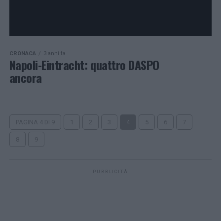
CRONACA
3 anni fa
Napoli-Eintracht: quattro DASPO
ancora
PAGINA 4 DI 9
1
2
3
4
5
6
7
8
9
PUBBLICITÀ