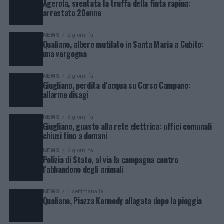
Agerola, sventata la truffa della finta rapina:
arrestato 20enne
NEWS
2 giorni fa
Qualiano, albero mutilato in Santa Maria a Cubito:
una vergogna
NEWS
2 giorni fa
Giugliano, perdita d’acqua su Corso Campano:
allarme disagi
NEWS
3 giorni fa
Giugliano, guasto alla rete elettrica: uffici comunali
chiusi fino a domani
NEWS
6 giorni fa
Polizia di Stato, al via la campagna contro
l’abbandono degli animali
NEWS
1 settimana fa
Qualiano, Piazza Kennedy allagata dopo la pioggia