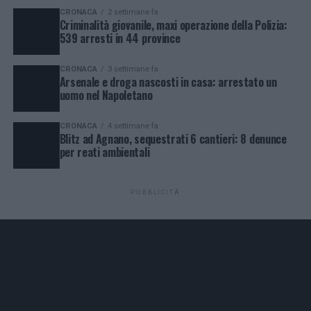
CRONACA
2 settimane fa
Criminalità giovanile, maxi operazione della Polizia:
539 arresti in 44 province
CRONACA
3 settimane fa
Arsenale e droga nascosti in casa: arrestato un
uomo nel Napoletano
CRONACA
4 settimane fa
Blitz ad Agnano, sequestrati 6 cantieri: 8 denunce
per reati ambientali
PUBBLICITÀ