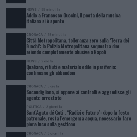
NEWS
55 minuti fa
Addio a Francesco Guccini, il poeta della musica
italiana si è spento
CRONACA
58 minuti fa
Città Metropolitana, tolleranza zero sulla ‘Terra dei
Fuochi’: la Polizia Metropolitana sequestra due
aziende completamente abusive a Napoli
NEWS
2 ore fa
Qualiano, rifiuti e materiale edile in periferia:
continuano gli abbandoni
CRONACA
5 ore fa
Secondigliano, si oppone ai controlli e aggredisce gli
agenti: arrestato
POLITICA
3 giorni fa
Sant’Agata dé Goti , “Radici e Futuro”: dopo la festa
patronale, resta l’emergenza acqua, necessario fare
piena luce sulla gestione
CRONACA
3 giorni fa