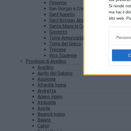
Pimonte
Si rende not
San Giorgio a Cremano
ma hai il di
Sant’Agnello
sito web. Pu
Sant’Antonio Abate
consultando
Santa Maria la Carità
Sorrento
Persona
Torre Annunziata
Torre del Greco
Trecase
Vico Equense
Provincia di Avellino
Avellino
Aiello del Sabato
Aquilonia
Altavilla Irpina
Andretta
Ariano Irpino
Atripalda
Avella
Bagnoli Irpino
Baiano
Calitri