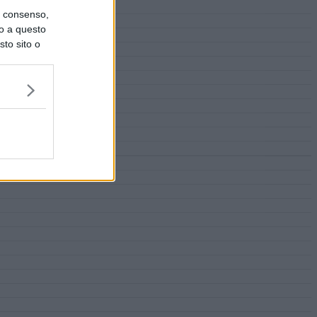
uo consenso,
lo a questo
sto sito o