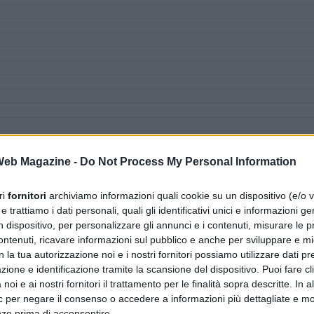
 Web Magazine -
Do Not Process My Personal Information
ri
fornitori
archiviamo informazioni quali cookie su un dispositivo (e/o v
 trattiamo i dati personali, quali gli identificativi unici e informazioni ge
n dispositivo, per personalizzare gli annunci e i contenuti, misurare le p
ntenuti, ricavare informazioni sul pubblico e anche per sviluppare e mig
n la tua autorizzazione noi e i nostri fornitori possiamo utilizzare dati pre
zione e identificazione tramite la scansione del dispositivo. Puoi fare cl
noi e ai nostri fornitori il trattamento per le finalità sopra descritte. In a
ic per negare il consenso o accedere a informazioni più dettagliate e mo
nze prima di acconsentire.