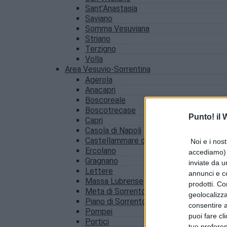
Sant’Anastasia
Saviano
Somma Vesuviana
Striano
Terzigno
Volla
Area Vesuvio-Sorrentina
Agerola
Anacapri
Boscoreale
Boscotrecase
Punto! il
Capri
Casola di Napoli
Castellammare di Stabia
Noi e i nost
Ercolano
accediamo) e
Gragnano
inviate da u
Lettere
annunci e co
Massa Lubrense
prodotti. Co
Meta di Sorrento
geolocalizza
Piano di Sorrento
consentire a 
Pompei
puoi fare cl
Portici
tue prefere