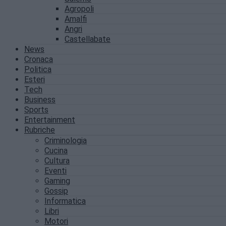
Agropoli
Amalfi
Angri
Castellabate
News
Cronaca
Politica
Esteri
Tech
Business
Sports
Entertainment
Rubriche
Criminologia
Cucina
Cultura
Eventi
Gaming
Gossip
Informatica
Libri
Motori