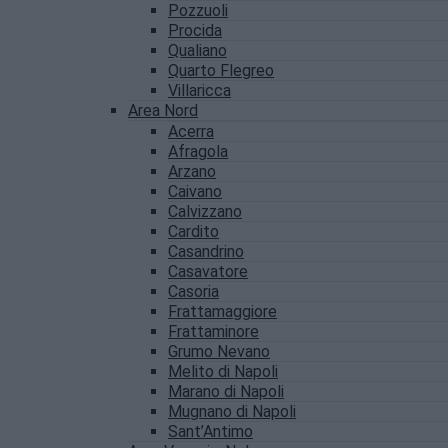
Pozzuoli
Procida
Qualiano
Quarto Flegreo
Villaricca
Area Nord
Acerra
Afragola
Arzano
Caivano
Calvizzano
Cardito
Casandrino
Casavatore
Casoria
Frattamaggiore
Frattaminore
Grumo Nevano
Melito di Napoli
Marano di Napoli
Mugnano di Napoli
Sant’Antimo