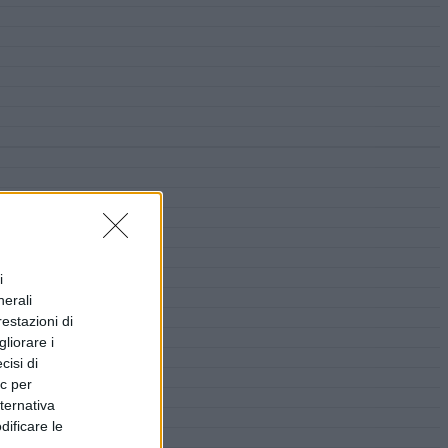
i
nerali
restazioni di
liorare i
cisi di
ic per
lternativa
dificare le