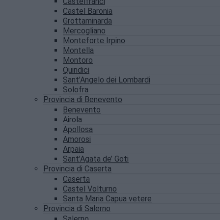
Castelfranci
Castel Baronia
Grottaminarda
Mercogliano
Monteforte Irpino
Montella
Montoro
Quindici
Sant’Angelo dei Lombardi
Solofra
Provincia di Benevento
Benevento
Airola
Apollosa
Amorosi
Arpaia
Sant’Agata de’ Goti
Provincia di Caserta
Caserta
Castel Volturno
Santa Maria Capua vetere
Provincia di Salerno
Salerno