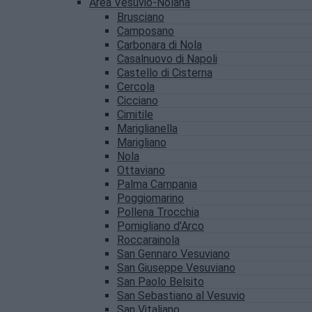
Area Vesuvio-Nolana
Brusciano
Camposano
Carbonara di Nola
Casalnuovo di Napoli
Castello di Cisterna
Cercola
Cicciano
Cimitile
Mariglianella
Marigliano
Nola
Ottaviano
Palma Campania
Poggiomarino
Pollena Trocchia
Pomigliano d’Arco
Roccarainola
San Gennaro Vesuviano
San Giuseppe Vesuviano
San Paolo Belsito
San Sebastiano al Vesuvio
San Vitaliano