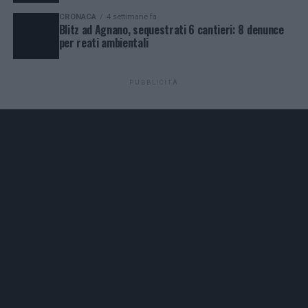
CRONACA
4 settimane fa
Blitz ad Agnano, sequestrati 6 cantieri: 8 denunce
per reati ambientali
PUBBLICITÀ