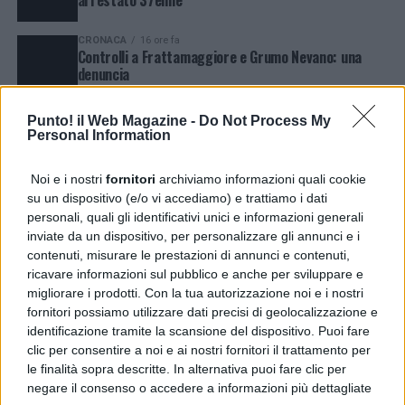
CRONACA
16 ore fa
Controlli a Frattamaggiore e Grumo Nevano: una
denuncia
NEWS
16 ore fa
Punto! il Web Magazine -
Do Not Process My
Napoli, Ditto: “Trasporti estivi da potenziare entro il
Personal Information
2027”
CRONACA
5 giorni fa
Noi e i nostri
fornitori
archiviamo informazioni quali cookie
Soccavo, due rapine armate: arrestato 46enne
su un dispositivo (e/o vi accediamo) e trattiamo i dati
personali, quali gli identificativi unici e informazioni generali
inviate da un dispositivo, per personalizzare gli annunci e i
POLITICA
3 giorni fa
contenuti, misurare le prestazioni di annunci e contenuti,
Sant’Agata dé Goti , “Radici e Futuro”: dopo la festa
ricavare informazioni sul pubblico e anche per sviluppare e
patronale, resta l’emergenza acqua, necessario fare
migliorare i prodotti. Con la tua autorizzazione noi e i nostri
piena luce sulla gestione
fornitori possiamo utilizzare dati precisi di geolocalizzazione e
CRONACA
3 giorni fa
identificazione tramite la scansione del dispositivo. Puoi fare
Agerola, sventata la truffa della finta rapina:
clic per consentire a noi e ai nostri fornitori il trattamento per
arrestato 20enne
le finalità sopra descritte. In alternativa puoi fare clic per
negare il consenso o accedere a informazioni più dettagliate
NEWS
2 giorni fa