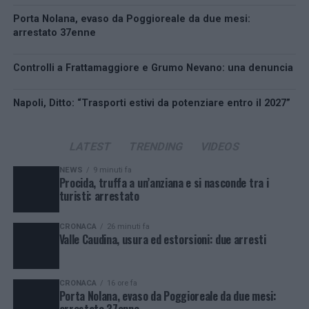
Porta Nolana, evaso da Poggioreale da due mesi:
arrestato 37enne
Controlli a Frattamaggiore e Grumo Nevano: una denuncia
Napoli, Ditto: “Trasporti estivi da potenziare entro il 2027”
LATEST
TRENDING
VIDEOS
NEWS
9 minuti fa
Procida, truffa a un’anziana e si nasconde tra i
turisti: arrestato
CRONACA
26 minuti fa
Valle Caudina, usura ed estorsioni: due arresti
CRONACA
16 ore fa
Porta Nolana, evaso da Poggioreale da due mesi:
arrestato 37enne