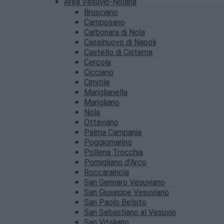
Area Vesuvio-Nolana
Brusciano
Camposano
Carbonara di Nola
Casalnuovo di Napoli
Castello di Cisterna
Cercola
Cicciano
Cimitile
Mariglianella
Marigliano
Nola
Ottaviano
Palma Campania
Poggiomarino
Pollena Trocchia
Pomigliano d’Arco
Roccarainola
San Gennaro Vesuviano
San Giuseppe Vesuviano
San Paolo Belsito
San Sebastiano al Vesuvio
San Vitaliano