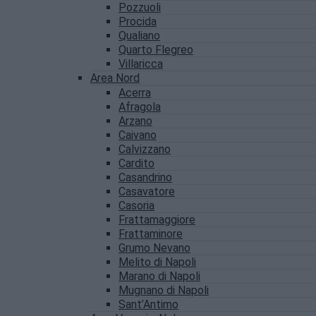
Pozzuoli
Procida
Qualiano
Quarto Flegreo
Villaricca
Area Nord
Acerra
Afragola
Arzano
Caivano
Calvizzano
Cardito
Casandrino
Casavatore
Casoria
Frattamaggiore
Frattaminore
Grumo Nevano
Melito di Napoli
Marano di Napoli
Mugnano di Napoli
Sant’Antimo