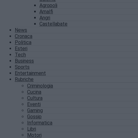
Agropoli
Amalfi
Angri
Castellabate
News
Cronaca
Politica
Esteri
Tech
Business
Sports
Entertainment
Rubriche
Criminologia
Cucina
Cultura
Eventi
Gaming
Gossip
Informatica
Libri
Motori