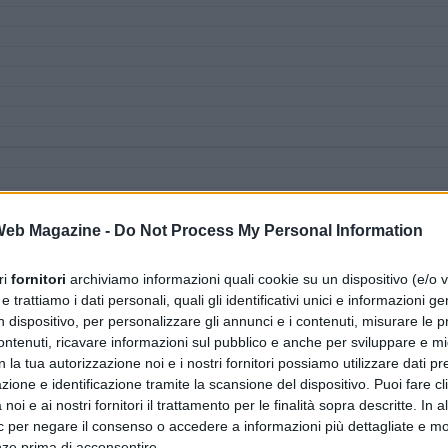
 Web Magazine -
Do Not Process My Personal Information
ri
fornitori
archiviamo informazioni quali cookie su un dispositivo (e/o v
 trattiamo i dati personali, quali gli identificativi unici e informazioni ge
n dispositivo, per personalizzare gli annunci e i contenuti, misurare le p
ntenuti, ricavare informazioni sul pubblico e anche per sviluppare e mig
n la tua autorizzazione noi e i nostri fornitori possiamo utilizzare dati pre
zione e identificazione tramite la scansione del dispositivo. Puoi fare cl
noi e ai nostri fornitori il trattamento per le finalità sopra descritte. In a
ic per negare il consenso o accedere a informazioni più dettagliate e mo
nze prima di acconsentire.