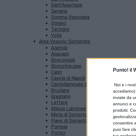
Sant’Anastasia
Saviano
Somma Vesuviana
Striano
Terzigno
Volla
Area Vesuvio-Sorrentina
Agerola
Anacapri
Boscoreale
Boscotrecase
Punto! il
Capri
Casola di Napoli
Castellammare di Stabia
Noi e i nost
Ercolano
accediamo) e
Gragnano
inviate da u
Lettere
annunci e co
Massa Lubrense
prodotti. Co
Meta di Sorrento
geolocalizza
Piano di Sorrento
consentire a 
Pompei
puoi fare cl
Portici
tue prefere