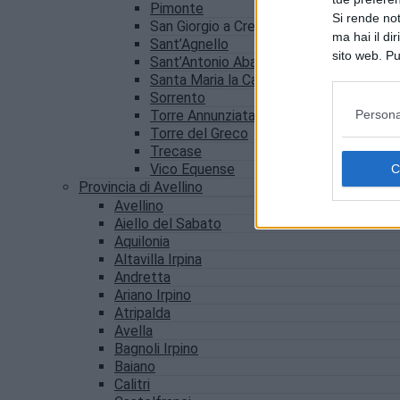
Pimonte
Si rende not
San Giorgio a Cremano
ma hai il di
Sant’Agnello
sito web. Pu
Sant’Antonio Abate
consultando
Santa Maria la Carità
Sorrento
Persona
Torre Annunziata
Torre del Greco
Trecase
Vico Equense
Provincia di Avellino
Avellino
Aiello del Sabato
Aquilonia
Altavilla Irpina
Andretta
Ariano Irpino
Atripalda
Avella
Bagnoli Irpino
Baiano
Calitri