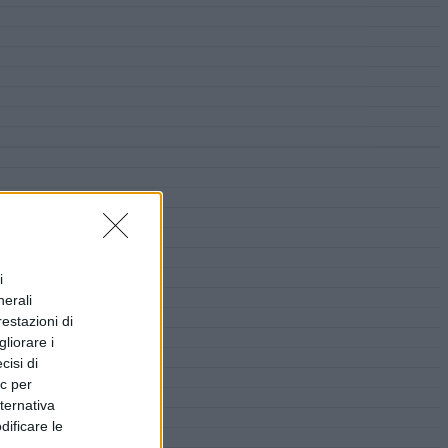
i
nerali
restazioni di
liorare i
cisi di
ic per
lternativa
dificare le