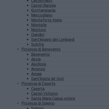
Castelfranci
Castel Baronia
Grottaminarda
Mercogliano
Monteforte Irpino
Montella
Montoro
Quindici
Sant’Angelo dei Lombardi
Solofra
Provincia di Benevento
Benevento
Airola
Apollosa
Amorosi
Arpaia
Sant’Agata de’ Goti
Provincia di Caserta
Caserta
Castel Volturno
Santa Maria Capua vetere
Provincia di Salerno
Salerno