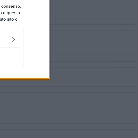
uo consenso,
lo a questo
sto sito o