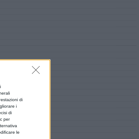
i
nerali
restazioni di
liorare i
cisi di
ic per
lternativa
dificare le