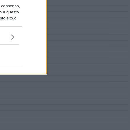
uo consenso,
lo a questo
sto sito o