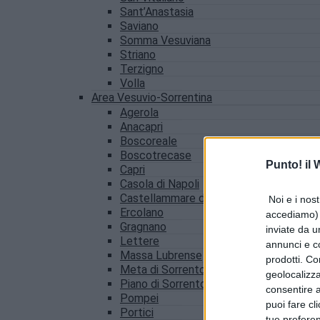
Sant’Anastasia
Saviano
Somma Vesuviana
Striano
Terzigno
Volla
Area Vesuvio-Sorrentina
Agerola
Anacapri
Boscoreale
Boscotrecase
Punto! il
Capri
Casola di Napoli
Castellammare di Stabia
Noi e i nost
Ercolano
accediamo) e
Gragnano
inviate da u
Lettere
annunci e co
Massa Lubrense
prodotti. Co
Meta di Sorrento
geolocalizza
Piano di Sorrento
consentire a 
Pompei
puoi fare cl
Portici
tue prefere