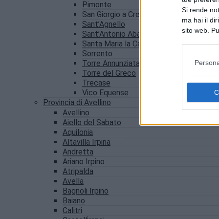
Pimonte
Si rende not
San Giorgio a Cremano
ma hai il di
Sant’Agnello
sito web. Pu
Sant’Antonio Abate
consultando
Santa Maria la Carità
Sorrento
Persona
Torre Annunziata
Torre del Greco
Trecase
Vico Equense
Provincia di Avellino
Avellino
Aiello del Sabato
Aquilonia
Altavilla Irpina
Andretta
Ariano Irpino
Atripalda
Avella
Bagnoli Irpino
Baiano
Calitri