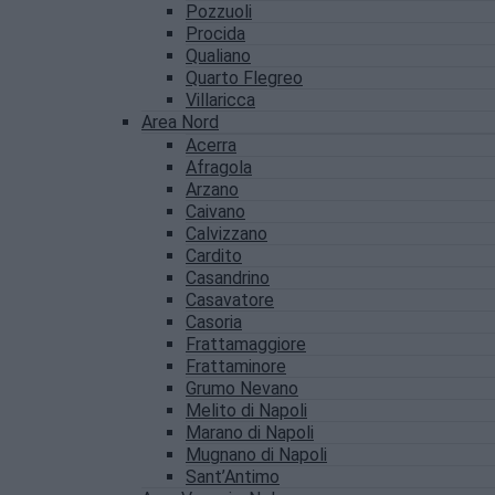
Pozzuoli
Procida
Qualiano
Quarto Flegreo
Villaricca
Area Nord
Acerra
Afragola
Arzano
Caivano
Calvizzano
Cardito
Casandrino
Casavatore
Casoria
Frattamaggiore
Frattaminore
Grumo Nevano
Melito di Napoli
Marano di Napoli
Mugnano di Napoli
Sant’Antimo