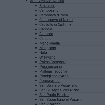
Area Vesuvio-Nolana
Brusciano
Camposano
Carbonara di Nola
Casalnuovo di Napoli
Castello di Cisterna
Cercola
Cicciano
Cimitile
Mariglianella
Marigliano
Nola
Ottaviano
Palma Campania
Poggiomarino
Pollena Trocchia
Pomigliano d’Arco
Roccarainola
San Gennaro Vesuviano
San Giuseppe Vesuviano
San Paolo Belsito
San Sebastiano al Vesuvio
San Vitaliano