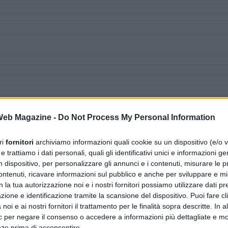
 Web Magazine -
Do Not Process My Personal Information
ri
fornitori
archiviamo informazioni quali cookie su un dispositivo (e/o v
 trattiamo i dati personali, quali gli identificativi unici e informazioni ge
n dispositivo, per personalizzare gli annunci e i contenuti, misurare le p
ntenuti, ricavare informazioni sul pubblico e anche per sviluppare e mig
n la tua autorizzazione noi e i nostri fornitori possiamo utilizzare dati pre
zione e identificazione tramite la scansione del dispositivo. Puoi fare cl
noi e ai nostri fornitori il trattamento per le finalità sopra descritte. In a
ic per negare il consenso o accedere a informazioni più dettagliate e mo
nze prima di acconsentire.