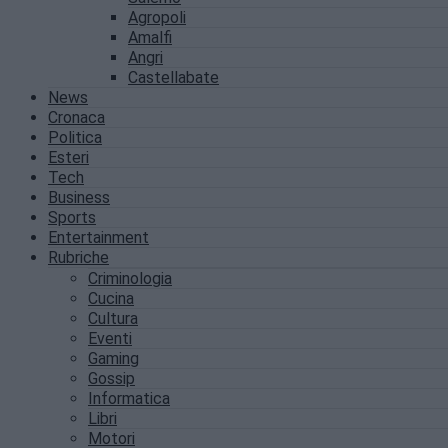
Agropoli
Amalfi
Angri
Castellabate
News
Cronaca
Politica
Esteri
Tech
Business
Sports
Entertainment
Rubriche
Criminologia
Cucina
Cultura
Eventi
Gaming
Gossip
Informatica
Libri
Motori