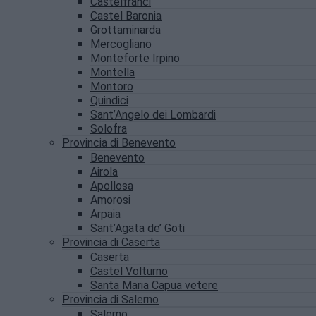
Castelfranci
Castel Baronia
Grottaminarda
Mercogliano
Monteforte Irpino
Montella
Montoro
Quindici
Sant’Angelo dei Lombardi
Solofra
Provincia di Benevento
Benevento
Airola
Apollosa
Amorosi
Arpaia
Sant’Agata de’ Goti
Provincia di Caserta
Caserta
Castel Volturno
Santa Maria Capua vetere
Provincia di Salerno
Salerno